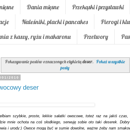
mięsne
Dania mięsne
Przekąski i przystawki
acje
Naleśniki, placki i pancakes
Pierogi i klu
nia z kaszy, ryżu i makaronu
Przetwory
Pas
Pokazywanie postów oznaczonych etykietą
deser
.
Pokaż wszystkie
posty
/01/2010
wocowy deser
elbiam szybkie, proste, lekkie sałatki owocowe, toteż raz na jakiś czas,
dzie mnie ochota na coś słodkiego, serwuję sobie oto taki deserek.
Dobry
owia i urody:)
Owoce mogą być w sumie dowolne, ważne żeby nam smako