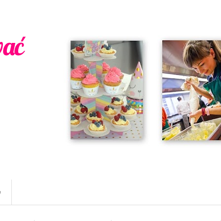
wać
w