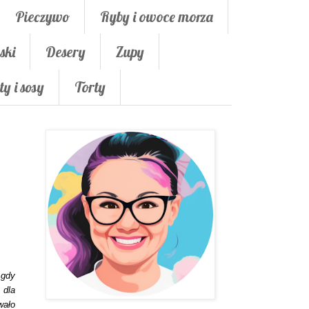
Pieczywo
Ryby i owoce morza
ski
Desery
Zupy
ty i sosy
Torty
 gdy
 dla
wało