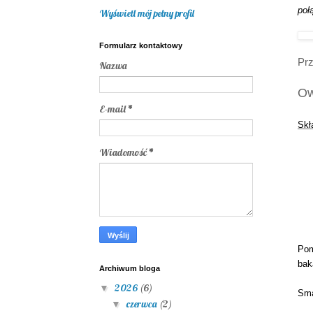
poł
Wyświetl mój pełny profil
Formularz kontaktowy
Prz
Nazwa
Ow
E-mail
*
Skł
Wiadomość
*
Pom
bak
Archiwum bloga
2026
(6)
▼
Sma
czerwca
(2)
▼