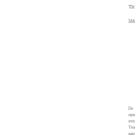
Do 
opa
ost
Tir
war
cze
zro