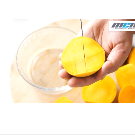
ona Kuśmierczyk
ilka_86
Brak komentarzy:
bels:
deser
,
Desery
,
jabłka
,
jogurt
,
orzechy włoskie
,
pomarańcza
,
rodzynki
,
śliwki suszone