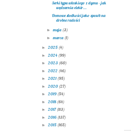
Serki typu włoskiego z dymu – jak
wędzarnia elektr...
Domowe słodkości jako sposób na
drobne radości
maja
(3)
►
marca
(1)
►
2025
(4)
►
2024
(99)
►
2023
(60)
►
2022
(46)
►
2021
(95)
►
2020
(27)
►
2019
(54)
►
2018
(64)
►
2017
(113)
►
Il
2016
(137)
►
La
2015
(165)
►