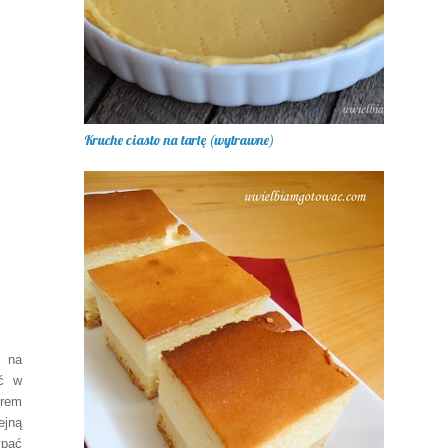
Kruche ciasto na tartę (wytrawne)
u na
ać w
Krem
ejną
ypać
kami