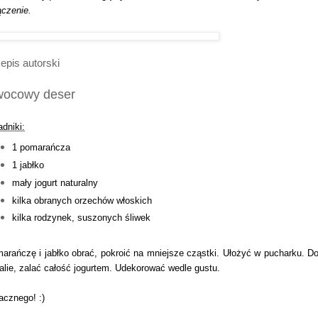
ączenie.
epis autorski
ocowy deser
adniki:
1 pomarańcza
1 jabłko
mały jogurt naturalny
kilka obranych orzechów włoskich
kilka rodzynek, suszonych śliwek
arańczę i jabłko obrać, pokroić na mniejsze cząstki. Ułożyć w pucharku. D
alie, zalać całość jogurtem. Udekorować wedle gustu.
cznego! :)