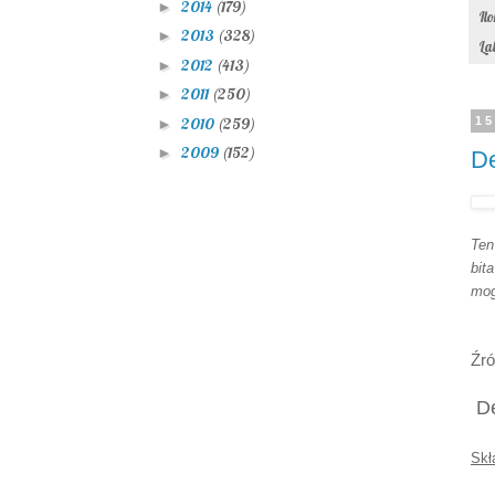
2014
(179)
►
2013
(328)
15
►
2012
(413)
►
De
2011
(250)
►
2010
(259)
►
2009
(152)
►
Ten
bit
mog
Źró
De
Skł