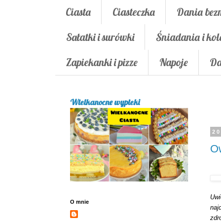
Ciasta
Ciasteczka
Dania bez
Sałatki i surówki
Śniadania i kol
Zapiekanki i pizze
Napoje
Da
Wielkanocne wypieki
20
O
Uwi
O mnie
naj
zdr