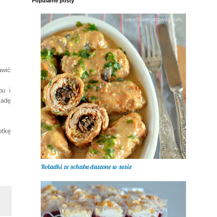
Popularne posty
awić
pu i
ladę
etkę
Roladki ze schabu duszone w sosie