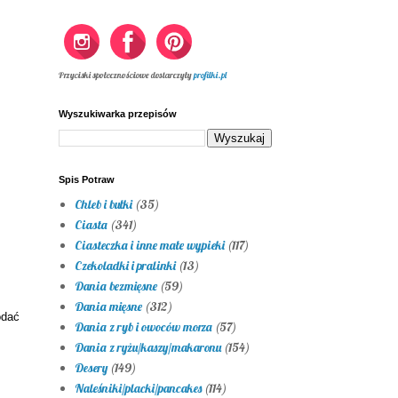
Przyciski społecznościowe dostarczyły
profilki.pl
Wyszukiwarka przepisów
Spis Potraw
Chleb i bułki
(35)
Ciasta
(341)
Ciasteczka i inne małe wypieki
(117)
Czekoladki i pralinki
(13)
Dania bezmięsne
(59)
Dania mięsne
(312)
odać
Dania z ryb i owoców morza
(57)
Dania z ryżu/kaszy/makaronu
(154)
Desery
(149)
Naleśniki/placki/pancakes
(114)