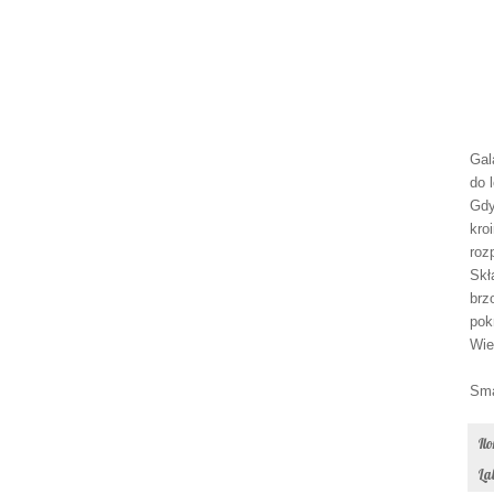
Gal
do 
Gdy
kro
roz
Skł
brz
pok
Wie
Sma
Il
La
09