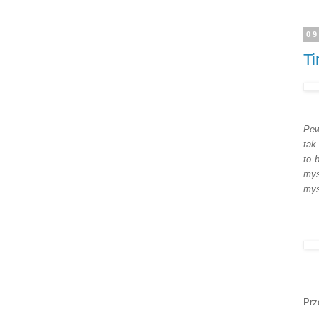
T
Pew
tak
to 
mys
mys
Prz
Ti
Skł