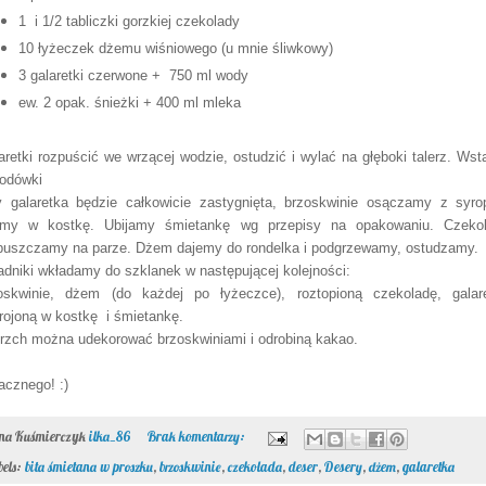
ew. 2 opak. śnieżki + 400 ml mleka
aretki rozpuścić we wrzącej wodzie, ostudzić i wylać na głęboki talerz. Wst
lodówki
 galaretka będzie całkowicie zastygnięta, brzoskwinie osączamy z syro
imy w kostkę. Ubijamy śmietankę wg przepisy na opakowaniu. Czeko
puszczamy na parze. Dżem dajemy do rondelka i podgrzewamy, ostudzamy.
adniki wkładamy do szklanek w następującej kolejności:
oskwinie, dżem (do każdej po łyżeczce), roztopioną czekoladę, galar
rojoną w kostkę i śmietankę.
rzch można udekorować brzoskwiniami i odrobiną kakao.
cznego! :)
ona Kuśmierczyk
ilka_86
Brak komentarzy:
bels:
bita śmietana w proszku
,
brzoskwinie
,
czekolada
,
deser
,
Desery
,
dżem
,
galaretka
/01/2010