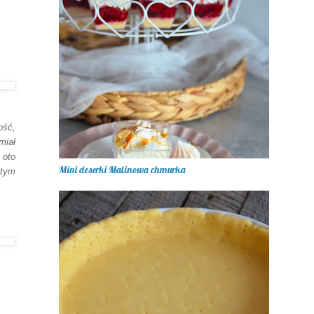
ość,
miał
 oto
 tym
Mini deserki Malinowa chmurka