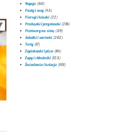
Napoje
(60)
Pasty i sosy
(43)
Pierogi i kluski
(22)
Przekąski i przystawki
(218)
Przetwory na zimę
(39)
Sałatki i surówki
(262)
Torty
(17)
Zapiekanki i pizze
(84)
Zupy i chłodniki
(123)
Śniadania i kolacje
(101)