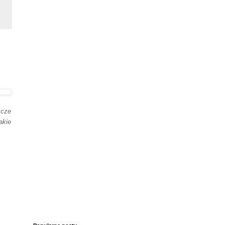
zcze
akie