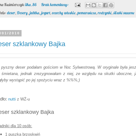
/01/2010
ser szklankowy Bajka
 pyszny deser podałam gościom w Noc Sylwestrową. W oryginale była jes
a śmietana, jednak zrezygnowałam z niej, ze względu na skutki uboczne, j
łyby wystąpić po jej spożyciu wraz z %%%;)
dło:
nutti
z WŻ-u
ser szklankowy Bajka
adniki
dla 10 osób:
1 puszka brzoskwiń
1 i 1/2 tabliczki gorzkiej czekolady
10 łyżeczek dżemu wiśniowego (u mnie śliwkowy)
3 galaretki czerwone + 750 ml wody