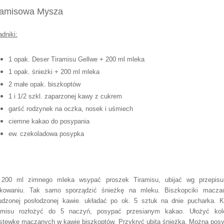
1 opak. Deser Tiramisu Gellwe + 200 ml mleka
1 opak. śnieżki + 200 ml mleka
2 małe opak. biszkoptów
1 i 1/2 szkl. zaparzonej kawy z cukrem
garść rodzynek na oczka, nosek i uśmiech
ciemne kakao do posypania
ew. czekoladowa posypka
200 ml zimnego mleka wsypać proszek Tiramisu, ubijać wg przepis
kowaniu. Tak samo sporządzić śnieżkę na mleku. Biszkopciki macz
udzonej posłodzonej kawie. układać po ok. 5 sztuk na dnie pucharka. 
amisu rozłożyć do 5 naczyń, posypać przesianym kakao. Ułożyć kol
stewkę maczanych w kawie biszkoptów. Przykryć ubitą śnieżką. Można pos
koladowymi wiórkami, włożyć po 2 biszkopty (na uszka myszki), rodzyn
bić resztę buziaczka.