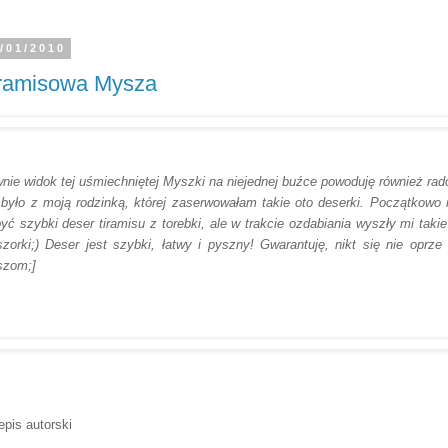
iramisowa Mysza
nie widok tej uśmiechniętej Myszki na niejednej buźce powoduję również rad
 było z moją rodzinką, której zaserwowałam takie oto deserki. Początkowo 
być szybki deser tiramisu z torebki, ale w trakcie ozdabiania wyszły mi takie
zorki;) Deser jest szybki, łatwy i pyszny! Gwarantuję, nikt się nie oprze
zom;]
epis autorski
ramisowa Mysza
adniki: