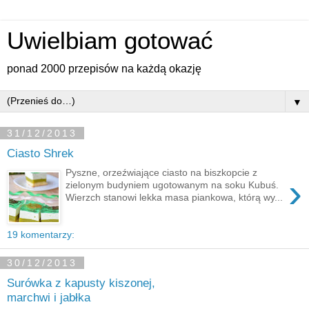
Uwielbiam gotować
ponad 2000 przepisów na każdą okazję
▼
31/12/2013
Ciasto Shrek
Pyszne, orzeźwiające ciasto na biszkopcie z
›
zielonym budyniem ugotowanym na soku Kubuś.
Wierzch stanowi lekka masa piankowa, którą wy...
19 komentarzy:
30/12/2013
Surówka z kapusty kiszonej,
marchwi i jabłka