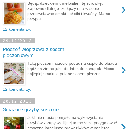
›
Będąc dzieckiem uwielbiałam tę surówkę.
Zapewne dlatego, że łączy ona w sobie
przeciwstawne smaki - słodki i kwaśny. Mama
przygot...
12 komentarzy:
29/12/2013
Pieczeń wieprzowa z sosem
pieczeniowym
›
Taką pieczeń możecie podać na ciepło do obiadu
bądź na zimno jako dodatek do kanapek. Mięso
najlepiej smakuje polane sosem pieczen...
12 komentarzy:
28/12/2013
Smażone grzyby suszone
Jeśli nie macie pomysłu na wykorzystanie
›
grzybów z zupy wigilijnej to możecie przygotować
smaczne kapelusze prawdziwków w panierce....