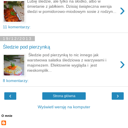
Lubię śledzie, ale tylko na słodko, albo w
›
śmietanie z jabłkiem. Dzisiaj świąteczna wersja
śledzi w pomidorowo-miodowym sosie z rodzyn...
11 komentarzy:
19/12/2013
Śledzie pod pierzynką
Śledzie pod pierzynką to nic innego jak
›
warstwowa sałatka śledziowa z warzywami i
majonezem. Efektownie wygląda i jest
nieskomplik...
8 komentarzy:
‹
›
Strona główna
Wyświetl wersję na komputer
O mnie