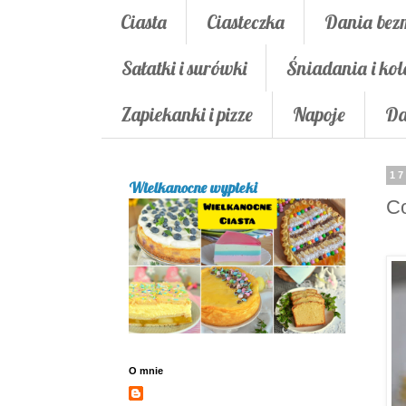
Ciasta
Ciasteczka
Dania bez
Sałatki i surówki
Śniadania i kol
Zapiekanki i pizze
Napoje
Da
17
Wielkanocne wypieki
Co
O mnie