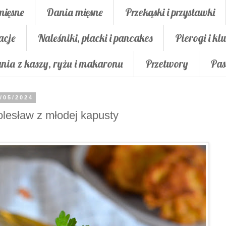
mięsne
Dania mięsne
Przekąski i przystawki
acje
Naleśniki, placki i pancakes
Pierogi i klu
nia z kaszy, ryżu i makaronu
Przetwory
Pas
/05/2024
lesław z młodej kapusty