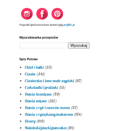
Przyciski społecznościowe dostarczyły
profilki.pl
Wyszukiwarka przepisów
Spis Potraw
Chleb i bułki
(35)
Ciasta
(341)
Ciasteczka i inne małe wypieki
(117)
Czekoladki i pralinki
(13)
Dania bezmięsne
(59)
Dania mięsne
(312)
Dania z ryb i owoców morza
(57)
Dania z ryżu/kaszy/makaronu
(154)
Desery
(149)
Naleśniki/placki/pancakes
(114)