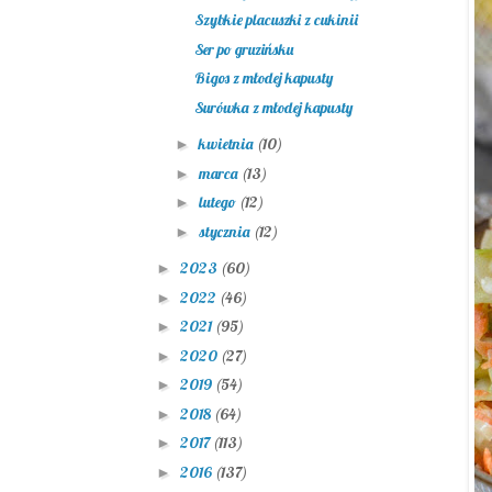
Szybkie placuszki z cukinii
Ser po gruzińsku
Bigos z młodej kapusty
Surówka z młodej kapusty
kwietnia
(10)
►
marca
(13)
►
lutego
(12)
►
stycznia
(12)
►
2023
(60)
►
2022
(46)
►
2021
(95)
►
2020
(27)
►
2019
(54)
►
2018
(64)
►
2017
(113)
►
2016
(137)
►