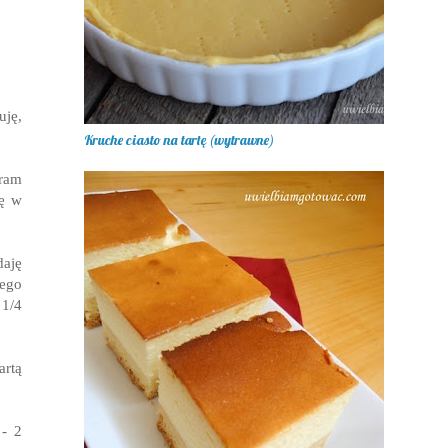
uję,
Kruche ciasto na tartę (wytrawne)
eram
ję w
daję
nego
 1/4
rtą
 - 2