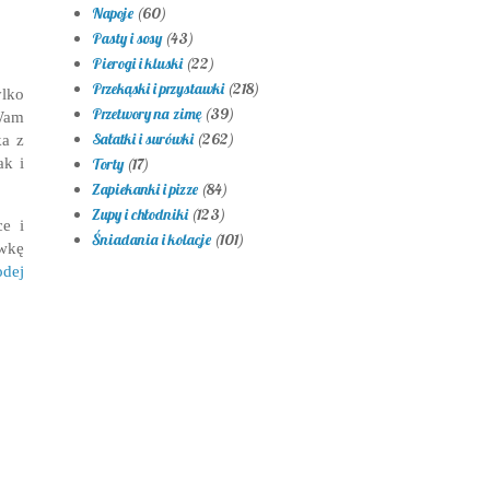
Napoje
(60)
Pasty i sosy
(43)
Pierogi i kluski
(22)
Przekąski i przystawki
(218)
ylko
Przetwory na zimę
(39)
 Wam
Sałatki i surówki
(262)
ka z
ak i
Torty
(17)
Zapiekanki i pizze
(84)
Zupy i chłodniki
(123)
ce i
Śniadania i kolacje
(101)
ówkę
odej