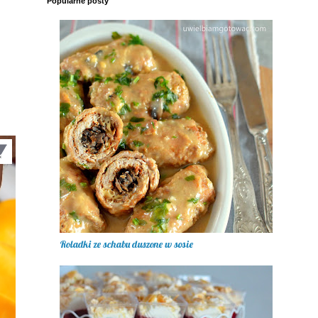
Popularne posty
Roladki ze schabu duszone w sosie