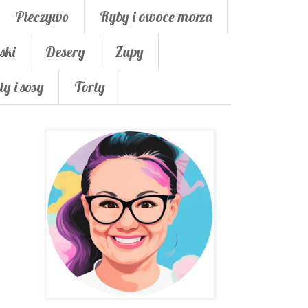
Pieczywo
Ryby i owoce morza
ski
Desery
Zupy
ty i sosy
Torty