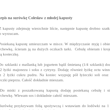
epis na surówkę Colesław z młodej kapusty
Z kapusty zdejmuję wierzchnie liście, następnie kapustę drobno szatk
ąb wyrzucam.
Posiekaną kapustę umieszczam w misce. W międzyczasie myję i obi
chewkę, ścieram ją na dużych oczkach tarki. Cebulę obieram i kro
ą kosteczkę.
Do szklanki z maślanką lub jogurtem bądź śmietaną (1/4 szklanki) do
2 łyżki majonezu i soku z cytryny. Dodaję również łyżkę octu win
z 2 łyżki cukru pudru. Na koniec wsypuję pół łyżeczki soli oraz
eczki pieprzu. Całość dokładnie mieszam.
 Do miski z poszatkowaną kapustą dodaję posiekaną cebulę i sta
chewkę. Wlewam sos i dokładnie całość mieszam.
Surówkę przykrywam folią spożywczą i wstawiam do lodówki na 1