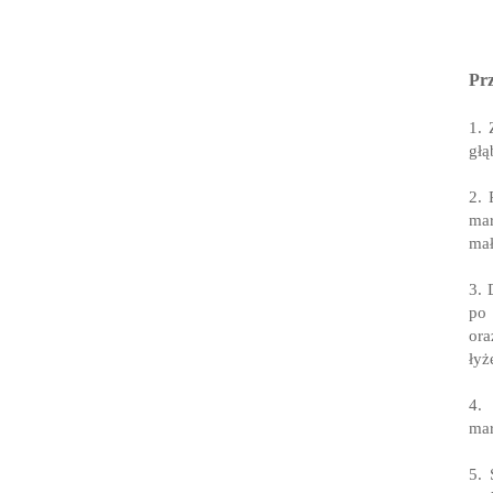
Prz
1. 
gł
2. 
mar
mał
3. 
po 
ora
łyż
4.
mar
5. 