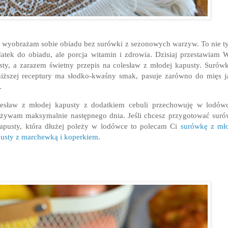
 wyobrażam sobie obiadu bez surówki z sezonowych warzyw. To nie t
atek do obiadu, ale porcja witamin i zdrowia. Dzisiaj przestawiam
sty, a zarazem świetny przepis na colesław z młodej kapusty. Surów
iższej receptury ma słodko-kwaśny smak, pasuje zarówno do mięs j
.
esław z młodej kapusty z dodatkiem cebuli przechowuję w lodów
żywam maksymalnie następnego dnia. Jeśli chcesz przygotować sur
apusty, która dłużej poleży w lodówce to polecam Ci
surówkę z mł
usty z marchewką i koperkiem
.