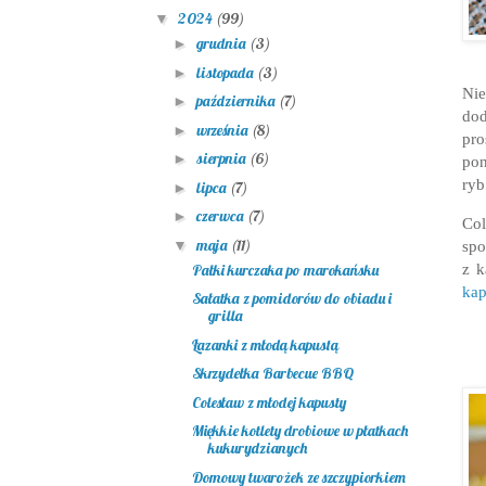
2024
(99)
▼
grudnia
(3)
►
listopada
(3)
►
Nie
października
(7)
►
dod
września
(8)
►
pro
sierpnia
(6)
►
pon
ryb
lipca
(7)
►
czerwca
(7)
►
Col
maja
(11)
▼
spo
z k
Pałki kurczaka po marokańsku
kap
Sałatka z pomidorów do obiadu i
grilla
Łazanki z młodą kapustą
Skrzydełka Barbecue BBQ
Colesław z młodej kapusty
Miękkie kotlety drobiowe w płatkach
kukurydzianych
Domowy twarożek ze szczypiorkiem