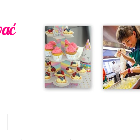
wać
w