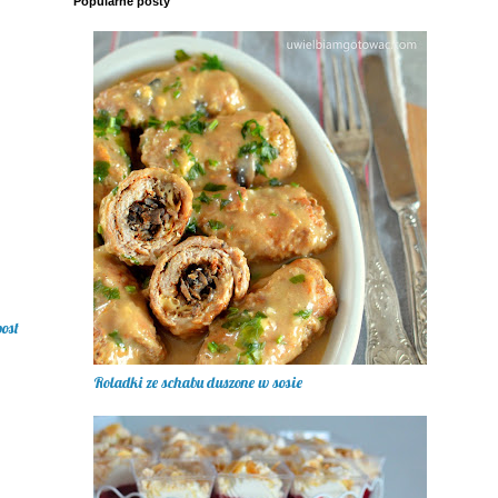
Popularne posty
post
Roladki ze schabu duszone w sosie