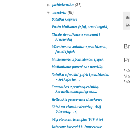
października
(27)
►
września
(19)
▼
Il
Sałatka Caprese
La
Pasta białkowa (z jaj, sera i szynki)
Ciasto drożdżowe z owocami i
kruszonką
Br
Warstwowa sałatka z pomidorów,
fasoli i jajek
Pr
Muchomorki z pomidorów i jajek
Maślankowe pancakes z wanilią
*cie
Sałatka z fasolki, jajek i pomidorów
*ko
+ sos koperko...
*ob
Camembert z prażoną cebulką,
karmelizowanymi grusz...
Kotleciki ryżowo-marchewkowe
Chleb na ziarnku drożdży - Mój
Pierwszy... :)
Wyrolowana kanapka WP # 84
Kolorowe koreczki b. imprezowe