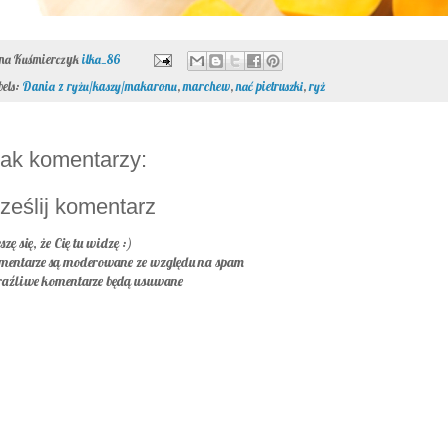
ona Kuśmierczyk
ilka_86
bels:
Dania z ryżu/kaszy/makaronu
,
marchew
,
nać pietruszki
,
ryż
ak komentarzy:
ześlij komentarz
szę się, że Cię tu widzę :)
mentarze są moderowane ze względu na spam
raźliwe komentarze będą usuwane