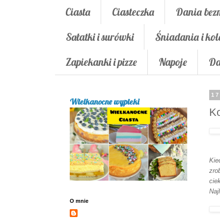
Ciasta
Ciasteczka
Dania bez
Sałatki i surówki
Śniadania i kol
Zapiekanki i pizze
Napoje
Da
17
Wielkanocne wypieki
Ko
Kie
zro
cie
Naj
O mnie