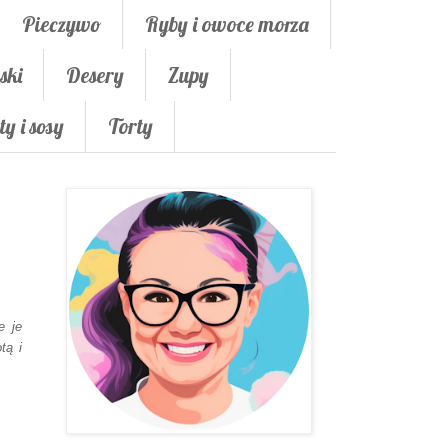
Pieczywo
Ryby i owoce morza
ski
Desery
Zupy
ty i sosy
Torty
e je
tą i