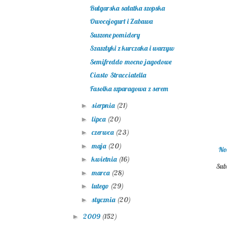
Bułgarska sałatka szopska
Owocojogurt i Zabawa
Suszone pomidory
Szaszłyki z kurczaka i warzyw
Semifreddo mocno jagodowe
Ciasto Stracciatella
Fasolka szparagowa z serem
sierpnia
(21)
►
lipca
(20)
►
czerwca
(23)
►
maja
(20)
►
No
kwietnia
(16)
►
Sub
marca
(28)
►
lutego
(29)
►
stycznia
(20)
►
2009
(152)
►