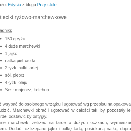
dło:
Edysia
z blogu
Przy stole
tleciki ryżowo-marchewkowe
adniki:
150 g ryżu
4 duże marchewki
1 jajko
natka pietruszki
2 łyżki bułki tartej
sól, pieprz
4 łyżki oleju
Sos: majonez, ketchup
 wsypać do osolonego wrzątku i ugotować wg przepisu na opakowa
udzić. Marchewki obrać i ugotować w całości tak, by pozostały l
rde, odstawić by ostygły.
mne marchewki zetrzeć na tarce o dużych oczkach, wymiesza
em. Dodać roztrzepane jajko i bułkę tartą, posiekaną natkę, dopr