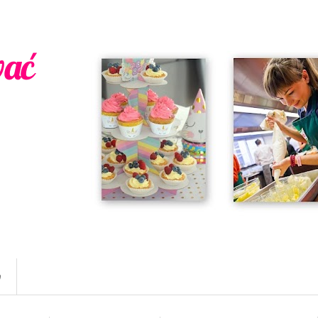
wać
w