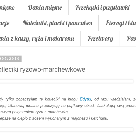
mięsne
Dania mięsne
Przekąski i przystawki
acje
Naleśniki, placki i pancakes
Pierogi i klu
nia z kaszy, ryżu i makaronu
Przetwory
Pas
/09/2010
tleciki ryżowo-marchewkowe
dy tylko zobaczyłam te kotleciki na blogu
Edytki
, od razu wiedziałam, ż
bię;) Stanowią idealną propozycję na piątkowy obiad. Zaskakują swą prosto
kawym połączeniem ryżu z marchewką.
lepsze na ciepło z sosem wykonanym z majonezu i ketchupu.