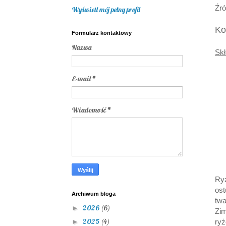
Źró
Wyświetl mój pełny profil
Ko
Formularz kontaktowy
Nazwa
Skł
E-mail
*
Wiadomość
*
Ryż
ost
Archiwum bloga
twa
2026
(6)
►
Zi
2025
(4)
►
ryż