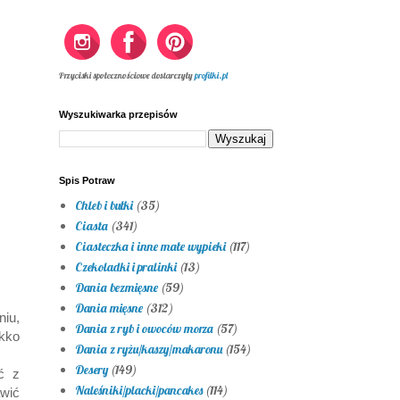
Przyciski społecznościowe dostarczyły
profilki.pl
Wyszukiwarka przepisów
Spis Potraw
Chleb i bułki
(35)
Ciasta
(341)
Ciasteczka i inne małe wypieki
(117)
Czekoladki i pralinki
(13)
Dania bezmięsne
(59)
Dania mięsne
(312)
niu,
Dania z ryb i owoców morza
(57)
ekko
Dania z ryżu/kaszy/makaronu
(154)
Desery
(149)
ć z
Naleśniki/placki/pancakes
(114)
awić