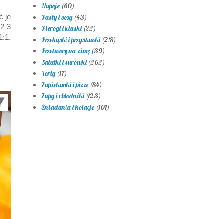
Napoje
(60)
ć je
Pasty i sosy
(43)
 2-3
Pierogi i kluski
(22)
1:1.
Przekąski i przystawki
(218)
Przetwory na zimę
(39)
Sałatki i surówki
(262)
Torty
(17)
Zapiekanki i pizze
(84)
Zupy i chłodniki
(123)
Śniadania i kolacje
(101)