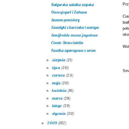
Bułgarska sałatka szopska
Prz
Owocojogurt i Zabawa
Cia
Suszone pomidory
bia
Szaszłyki z kurczaka i warzyw
poł
oko
Semifreddo mocno jagodowe
Ciasto Stracciatella
Wst
Fasolka szparagowa z serem
sierpnia
(21)
►
lipca
(20)
►
Sma
czerwca
(23)
►
maja
(20)
►
kwietnia
(16)
►
marca
(28)
►
lutego
(29)
►
stycznia
(20)
►
2009
(152)
►