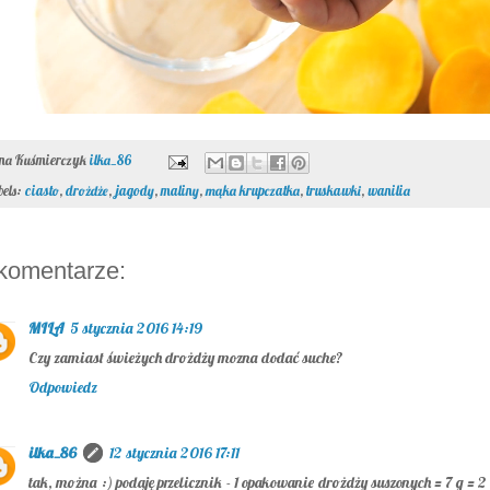
ona Kuśmierczyk
ilka_86
bels:
ciasto
,
drożdże
,
jagody
,
maliny
,
mąka krupczatka
,
truskawki
,
wanilia
komentarze:
MILA
5 stycznia 2016 14:19
Czy zamiast świeżych drożdży mozna dodać suche?
Odpowiedz
ilka_86
12 stycznia 2016 17:11
tak, można :) podaję przelicznik - 1 opakowanie drożdży suszonych = 7 g = 2 