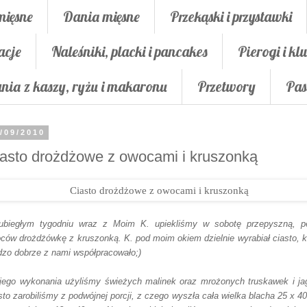
mięsne
Dania mięsne
Przekąski i przystawki
acje
Naleśniki, placki i pancakes
Pierogi i klu
nia z kaszy, ryżu i makaronu
Przetwory
Pas
/09/2010
asto drożdżowe z owocami i kruszonką
biegłym tygodniu wraz z Moim K. upiekliśmy w sobotę przepyszną, p
ców drożdżówkę z kruszonką. K. pod moim okiem dzielnie wyrabiał ciasto, k
dzo dobrze z nami współpracowało;)
jego wykonania użyliśmy świeżych malinek oraz mrożonych truskawek i ja
sto zarobiliśmy z podwójnej porcji, z czego wyszła cała wielka blacha 25 x 4