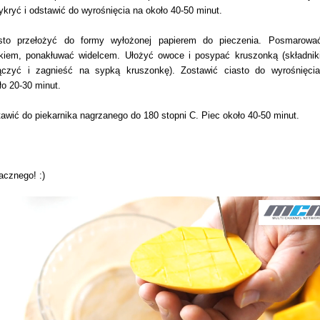
ykryć i odstawić do wyrośnięcia na około 40-50 minut.
sto przełożyć do formy wyłożonej papierem do pieczenia. Posmarowa
łkiem, ponakłuwać widelcem. Ułożyć owoce i posypać kruszonką (składnik
ączyć i zagnieść na sypką kruszonkę). Zostawić ciasto do wyrośnięci
ło 20-30 minut.
awić do piekarnika nagrzanego do 180 stopni C. Piec około 40-50 minut.
cznego! :)