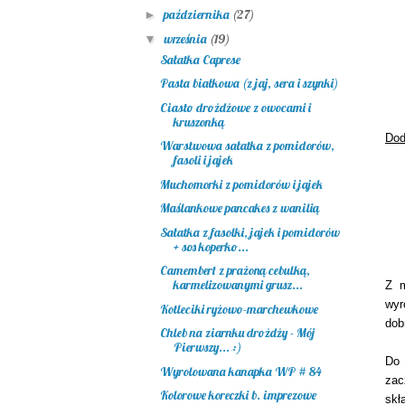
października
(27)
►
września
(19)
▼
Sałatka Caprese
Pasta białkowa (z jaj, sera i szynki)
Ciasto drożdżowe z owocami i
kruszonką
Dod
Warstwowa sałatka z pomidorów,
fasoli i jajek
Muchomorki z pomidorów i jajek
Maślankowe pancakes z wanilią
Sałatka z fasolki, jajek i pomidorów
+ sos koperko...
Camembert z prażoną cebulką,
karmelizowanymi grusz...
Z m
wyr
Kotleciki ryżowo-marchewkowe
dob
Chleb na ziarnku drożdży - Mój
Pierwszy... :)
Do 
Wyrolowana kanapka WP # 84
zac
Kolorowe koreczki b. imprezowe
skł