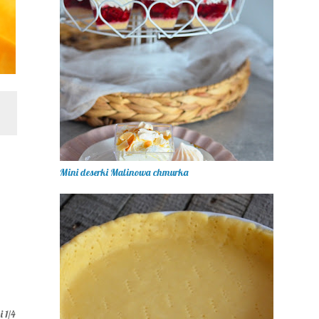
Mini deserki Malinowa chmurka
i 1/4