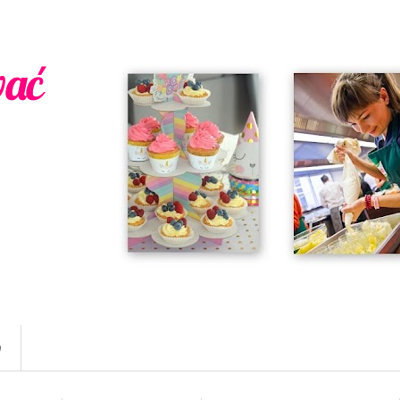
wać
w