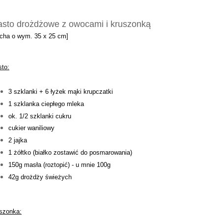
asto drożdżowe z owocami i kruszonką
acha o wym. 35 x 25 cm]
sto:
3 szklanki + 6 łyżek mąki krupczatki
1 szklanka ciepłego mleka
ok. 1/2 szklanki cukru
cukier waniliowy
2 jajka
1 żółtko (białko zostawić do posmarowania)
150g masła (roztopić) - u mnie 100g
42g drożdży świeżych
szonka: