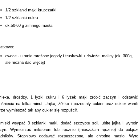
1/2 szklanki mąki krupczatki
1/2 szklanki cukru
ok.50-60 g zimnego masła
atkowo:
owoce - u mnie mrożone jagody i truskawki + świeże maliny (ok. 300g,
ale można dać więcej)
leka, drożdży, 1 łyżki cukru i 6 łyżek mąki zrobić zaczyn i odstawi
ośnięcia na kilka minut. Jajka, żółtko i pozostały cukier oraz cukier wanil
rze wymieszać tak aby cukier się rozpuścił.
miski wsypać 3 szklanki mąki, dodać szczyptę soli, ubite jajka i wyrośn
zyn. Wymieszać mikserem lub ręcznie (mieszałam ręcznie) do połącz
adników. Stopniowo dodawać rozpuszczone, ale chłodne masło. Wyro