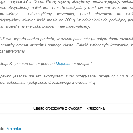
ruga mniejsza 12 x 40 cm. Na tej wąskiej ułożyliśmy mrożone jagody, więks
owie obsypaliśmy malinkami, a resztę obłożyliśmy truskawkami. Mrożone o
zmroziliśmy i odsączyliśmy wcześniej, przed ułożeniem na cieśc
iejszyliśmy również ilość masła do 200 g (w odniesieniu do podwójnej porc
 smarowaliśmy wierzchu białkiem i nie nakłuwaliśmy.
żdżowe wyszło bardzo puchate, w czasie pieczenia po całym domu roznosił
samowity aromat owoców i samego ciasta. Całość zwieńczyła kruszonka, k
ost uwielbiamy.
ękuję K. jeszcze raz za pomoc i
Majance
za przepis:*
pewno jeszcze nie raz skorzystam z tej przepysznej receptury i co tu 
ić, pokochałam połączenie drożdżowego z owocami! :]
dło:
Majanka