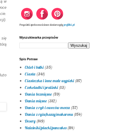
zą w
woce
ie.
ji).
Przyciski społecznościowe dostarczyły
profilki.pl
Wyszukiwarka przepisów
 się
tórą
Spis Potraw
Chleb i bułki
(35)
Ciasta
(341)
dużo
Ciasteczka i inne małe wypieki
(117)
Czekoladki i pralinki
(13)
Dania bezmięsne
(59)
Dania mięsne
(312)
Dania z ryb i owoców morza
(57)
Dania z ryżu/kaszy/makaronu
(154)
Desery
(149)
Naleśniki/placki/pancakes
(114)