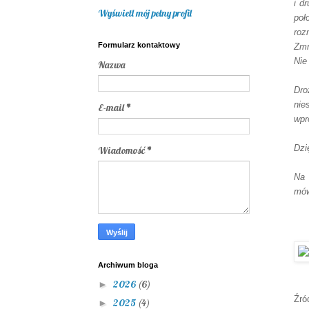
i d
Wyświetl mój pełny profil
poł
ro
Formularz kontaktowy
Zmn
Nie
Nazwa
Dro
nie
E-mail
*
wpr
Dzi
Wiadomość
*
Na 
mów
Archiwum bloga
2026
(6)
►
Źró
2025
(4)
►