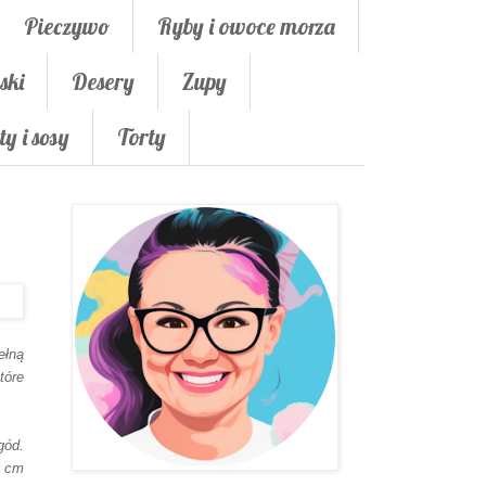
Pieczywo
Ryby i owoce morza
ski
Desery
Zupy
ty i sosy
Torty
ełną
tóre
gód.
0 cm