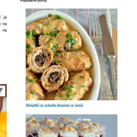
Popularne posty
ć je
i na
a na
Roladki ze schabu duszone w sosie