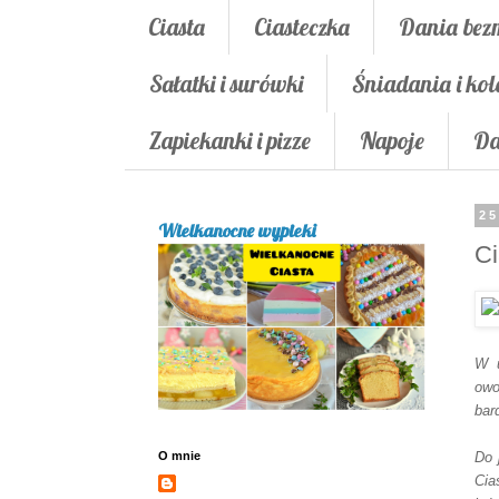
Ciasta
Ciasteczka
Dania bez
Sałatki i surówki
Śniadania i kol
Zapiekanki i pizze
Napoje
Da
25
Wielkanocne wypieki
Ci
W u
owo
bar
O mnie
Do 
Cia