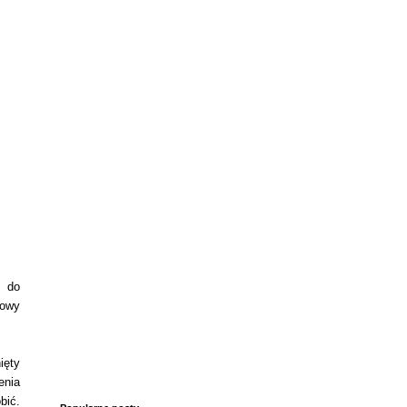
ć do
iowy
ięty
enia
bić.