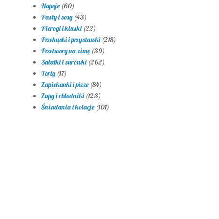
Napoje
(60)
Pasty i sosy
(43)
Pierogi i kluski
(22)
Przekąski i przystawki
(218)
Przetwory na zimę
(39)
Sałatki i surówki
(262)
Torty
(17)
Zapiekanki i pizze
(84)
Zupy i chłodniki
(123)
Śniadania i kolacje
(101)