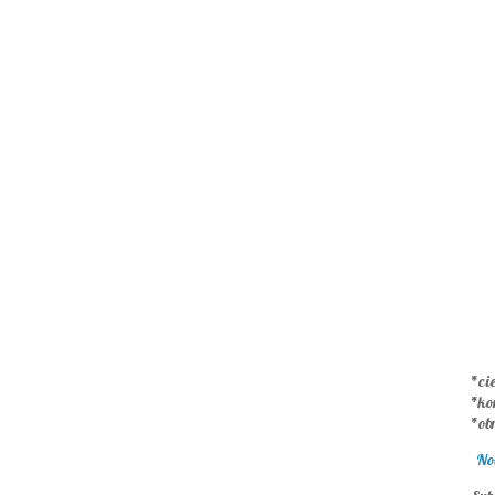
*cie
*ko
*ob
No