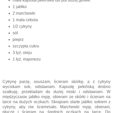
mała kapusta pekińska lub pół dużej główki
1 jabłko
2 marchewki
1 mała cebula
1/2 cytryny
sól
pieprz
szczypta cukru
3 łyż. oleju
1 łyż. majonezu
Cytrynę parzę, osuszam, ścieram skórkę, a z cytryny
wyciskam sok, odstawiam. Kapustę pekińską drobno
szatkuję, przekładam do dużej miski i odstawiam. W
międzyczasie jabłko myję, obieram ze skórki i ścieram na
tarce na dużych oczkach. Skrapiam starte jabłko sokiem z
cytryny, aby nie ściemniało. Marchewki myję, obieram,
płuczę i ścieram na średnich oczkach na tarce. Do