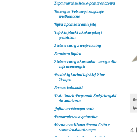
Zupa marchewkowo-pomarańczowa
Recenzja: Potrawy i zwyczaje
wielkanocne
Ryba z pomidorami i fetą
Tajskie placki z kukurydzą i
groszkiem
Zielone curry z wieprzowiny
Smażona flądra
Zielone curry z kurczaka - wersja dla
zapracowanych
Produkty kuchni tajskiej Blue
Dragon
Serowe bałwanki
Test: Snack Przysmak Świętokrzyski
Il
do smażenia
La
Jajka w różowym sosie
Pomarańczowa galaretka
Mocno waniliowa Panna Cotta z
4 
sosem truskawkowym