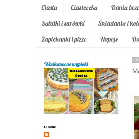
Ciasta
Ciasteczka
Dania bez
Sałatki i surówki
Śniadania i kol
Zapiekanki i pizze
Napoje
Da
09
Wielkanocne wypieki
Ma
O mnie