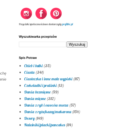
Przyciski społecznościowe dostarczyły
profilki.pl
Wyszukiwarka przepisów
Spis Potraw
Chleb i bułki
(35)
Ciasta
(341)
ochę
Ciasteczka i inne małe wypieki
(117)
wnie
Czekoladki i pralinki
(13)
Dania bezmięsne
(59)
Dania mięsne
(312)
Dania z ryb i owoców morza
(57)
Dania z ryżu/kaszy/makaronu
(154)
Desery
(149)
Naleśniki/placki/pancakes
(114)