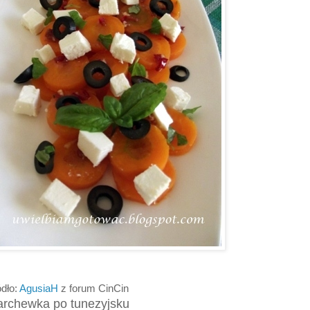
ódło:
AgusiaH
z forum CinCin
rchewka po tunezyjsku