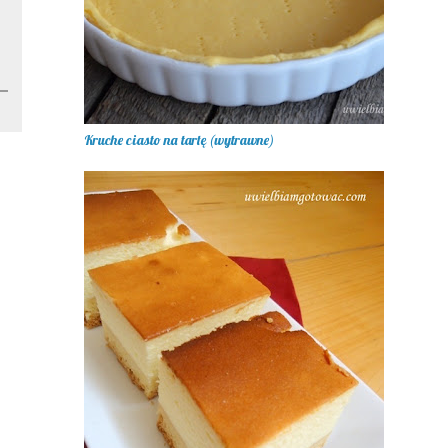
Kruche ciasto na tartę (wytrawne)