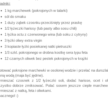
adniki:
1 kg marchewek (pokrojonych w talarki)
sól do smaku
1 duży ząbek czosnku przeciśnięty przez praskę
1/2 łyżeczki harissy (lub pasty albo sosu chili)
1 łyżka octu z czerwonego wina (lub soku z cytryny)
3 łyżki oliwy extra virgin
3 kopiaste łyżki posiekanej natki pietruszki
1/3 szkl. pokrojonego w drobna kostkę sera typu feta
12 czarnych oliwek bez pestek pokrojonych w krążki
otować pokrojone marchewki w osolonej wodzie i przelać na durszl
mną wodą (maja być jędrne).
mieszać czosnek z 1/2 łyżeczki soli, dodać harisse, ocet i ole
zystko dobrze zmiksować. Polać sosem jeszcze cieple marchewk
mieszać z natką, feta i oliwkami.
acznego! :)