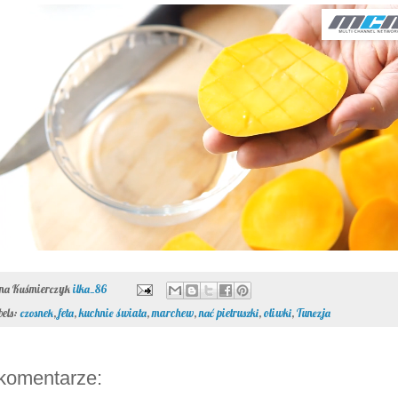
ona Kuśmierczyk
ilka_86
bels:
czosnek
,
feta
,
kuchnie świata
,
marchew
,
nać pietruszki
,
oliwki
,
Tunezja
komentarze: