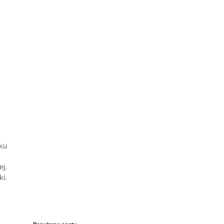
aku
j.
i.