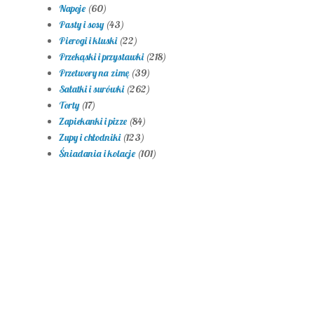
Napoje
(60)
Pasty i sosy
(43)
Pierogi i kluski
(22)
Przekąski i przystawki
(218)
Przetwory na zimę
(39)
Sałatki i surówki
(262)
Torty
(17)
Zapiekanki i pizze
(84)
Zupy i chłodniki
(123)
Śniadania i kolacje
(101)