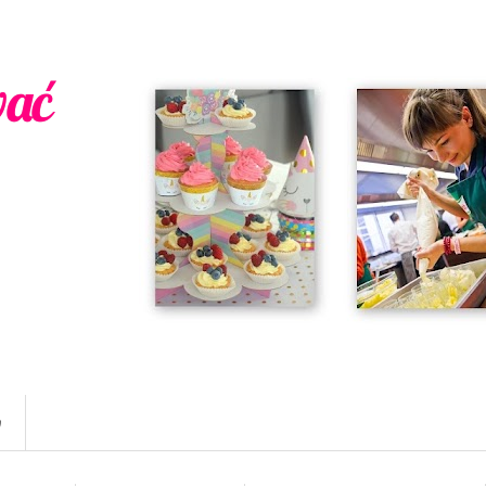
wać
w