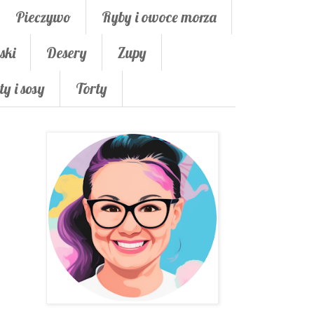
Pieczywo
Ryby i owoce morza
ski
Desery
Zupy
ty i sosy
Torty