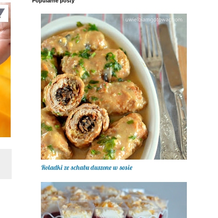
Popularne posty
Roladki ze schabu duszone w sosie