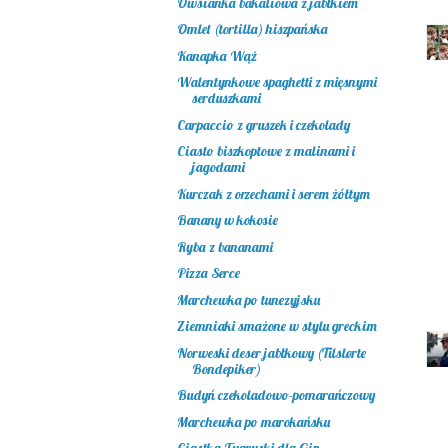
Owsianka bakaliowa z jabłkiem
Omlet (tortilla) hiszpańska
Kanapka Wąż
Walentynkowe spaghetti z mięsnymi
serduszkami
Carpaccio z gruszek i czekolady
Ciasto biszkoptowe z malinami i
jagodami
Kurczak z orzechami i serem żółtym
Banany w kokosie
Ryba z bananami
Pizza Serce
Marchewka po tunezyjsku
Ziemniaki smażone w stylu greckim
Norweski deser jabłkowy (Tilslørte
Bondepiker)
Budyń czekoladowo-pomarańczowy
Marchewka po marokańsku