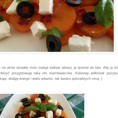
 na oknie dziadek mróz maluje lodowe obrazy, ja tęsknie do lata. Aby je tr
ybliżyć przygotowuję taką oto marcheweczkę. Kolorowy półmisek pozyty
traja, dodaję energii i wielu witamin, tak bardzo potrzebnych zimą :)