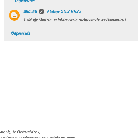
Odpowiedzi
ilka_86
9 lutego 2012 10:23
Dziękuję Madziu, w takim razie zachęcam do spróbowania:)
Odpowiedz
szę się, że Cię tu widzę :)
mentarze są moderowane ze względu na spam