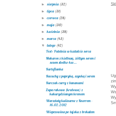
Skł
sierpnia
(32)
►
lipca
(31)
►
czerwca
(28)
►
maja
(30)
►
kwietnia
(38)
►
marca
(43)
►
lutego
(42)
▼
Test: Patelnia w kształcie serca
Makaron z kiełbasą, żółtym serem i
sosem słodko-kw...
Kartoflanka
Ug
Racuchy z papryką, szynką i serem
zi
Kurczak curry z bananami
Wy
Zupa rakowa (krabowa) z
Ws
kukurydzianym kremem
Wy
Warsztaty kulinarne z Knorrem -
Sm
16.02.2012
Wieprzowina po tajsku z brokułem