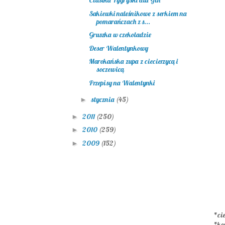
Ciastka Tygryski dla Gin
Sakiewki naleśnikowe z serkiem na
pomarańczach z s...
Gruszka w czekoladzie
Deser Walentynkowy
Marokańska zupa z ciecierzycą i
soczewicą
Przepisy na Walentynki
stycznia
(45)
►
2011
(250)
►
2010
(259)
►
2009
(152)
►
*cie
*ko