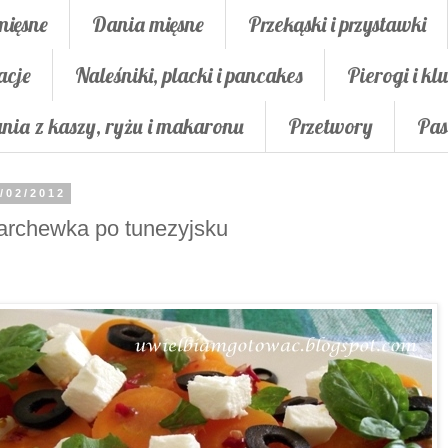
mięsne
Dania mięsne
Przekąski i przystawki
acje
Naleśniki, placki i pancakes
Pierogi i klu
nia z kaszy, ryżu i makaronu
Przetwory
Pas
/02/2012
rchewka po tunezyjsku