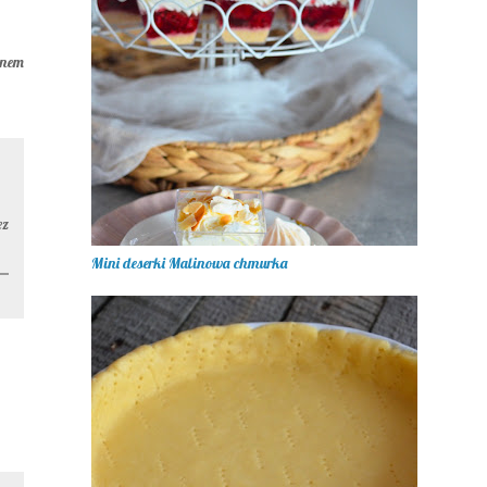
knem
ez
Mini deserki Malinowa chmurka