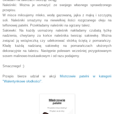
Naleśniki: Można je usmażyć ze swojego własnego sprawdzonego
przepisu.
W misce miksujemy mleko, wodę gazowaną, jajka z mąką i szczyptą
soli. Naleśniki smażymy na niewielkiej ilości rozgrzanego oleju na
teflonowej patelni. Przekładamy naleśniki na ogrzany talerz.
Sakiewki: Na każdy usmażony naleśnik nakładamy czubatą łyżkę
nadzienia, chwytamy za końce naleśnika tworząc sakiewkę. Można
związać ją wstążeczką czy udekorować skórką ściętą z pomarańczy.
Kładę każdą nadzianą sakiewkę na pomarańczach ułożonych
dekoracyjnie na talerzu. Następnie polewam wcześniej przygotowanym
sosem malinowo-truskawkowym i od razu podajemy.
Smacznego! :)
Przepis bierze udział w akcji
Mistrzowie patelni w kategorii
"Walentynkowe słodkości".