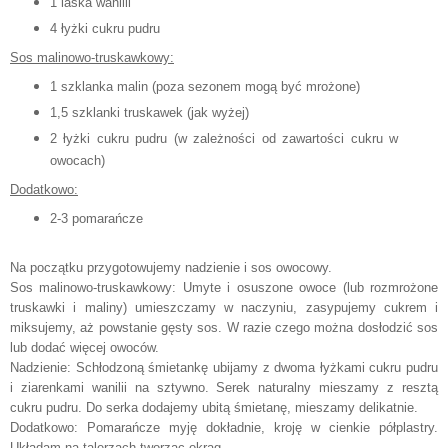
1 laska wanilii
4 łyżki cukru pudru
Sos malinowo-truskawkowy:
1 szklanka malin (poza sezonem mogą być mrożone)
1,5 szklanki truskawek (jak wyżej)
2 łyżki cukru pudru (w zależności od zawartości cukru w
owocach)
Dodatkowo:
2-3 pomarańcze
Na początku przygotowujemy nadzienie i sos owocowy.
Sos malinowo-truskawkowy: Umyte i osuszone owoce (lub rozmrożone
truskawki i maliny) umieszczamy w naczyniu, zasypujemy cukrem i
miksujemy, aż powstanie gęsty sos. W razie czego można dosłodzić sos
lub dodać więcej owoców.
Nadzienie: Schłodzoną śmietankę ubijamy z dwoma łyżkami cukru pudru
i ziarenkami wanilii na sztywno. Serek naturalny mieszamy z resztą
cukru pudru. Do serka dodajemy ubitą śmietanę, mieszamy delikatnie.
Dodatkowo: Pomarańcze myję dokładnie, kroję w cienkie półplastry.
Układam na talerzach tworząc okrąg.