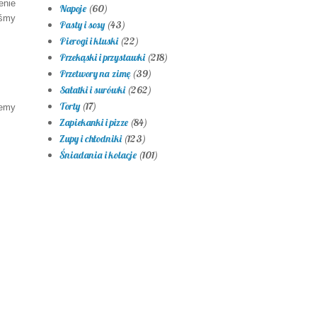
enie
Napoje
(60)
śmy
Pasty i sosy
(43)
Pierogi i kluski
(22)
Przekąski i przystawki
(218)
Przetwory na zimę
(39)
Sałatki i surówki
(262)
Torty
(17)
jemy
Zapiekanki i pizze
(84)
Zupy i chłodniki
(123)
Śniadania i kolacje
(101)