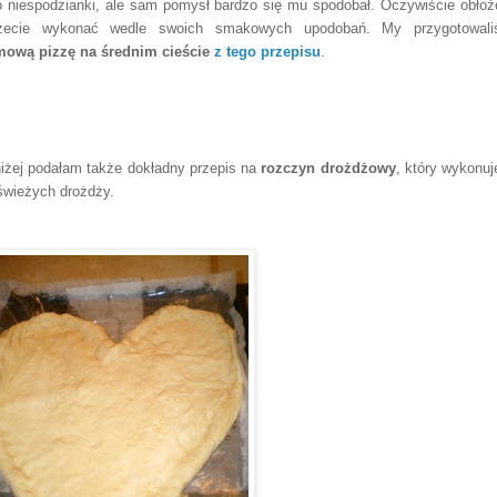
o niespodzianki, ale sam pomysł bardzo się mu spodobał. Oczywiście obłoż
żecie wykonać wedle swoich smakowych upodobań. My przygotowali
ową pizzę na średnim cieście
z tego przepisu
.
iżej podałam także dokładny przepis na
rozczyn drożdżowy
, który wykonu
świeżych drożdży.