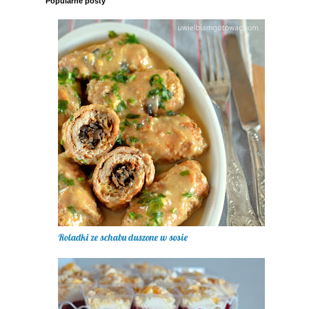
Popularne posty
Roladki ze schabu duszone w sosie