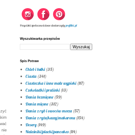
Przyciski społecznościowe dostarczyły
profilki.pl
Wyszukiwarka przepisów
Spis Potraw
Chleb i bułki
(35)
Ciasta
(341)
Ciasteczka i inne małe wypieki
(117)
Czekoladki i pralinki
(13)
Dania bezmięsne
(59)
Dania mięsne
(312)
Dania z ryb i owoców morza
(57)
czyć
akim
Dania z ryżu/kaszy/makaronu
(154)
ować
Desery
(149)
 nie
Naleśniki/placki/pancakes
(114)