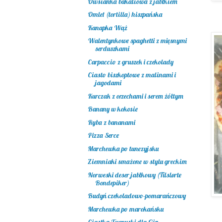
Owsianka bakaliowa z jabłkiem
Omlet (tortilla) hiszpańska
Kanapka Wąż
Walentynkowe spaghetti z mięsnymi
serduszkami
Carpaccio z gruszek i czekolady
Ciasto biszkoptowe z malinami i
jagodami
Kurczak z orzechami i serem żółtym
Banany w kokosie
Ryba z bananami
Pizza Serce
Marchewka po tunezyjsku
Ziemniaki smażone w stylu greckim
Norweski deser jabłkowy (Tilslørte
Bondepiker)
Budyń czekoladowo-pomarańczowy
Marchewka po marokańsku