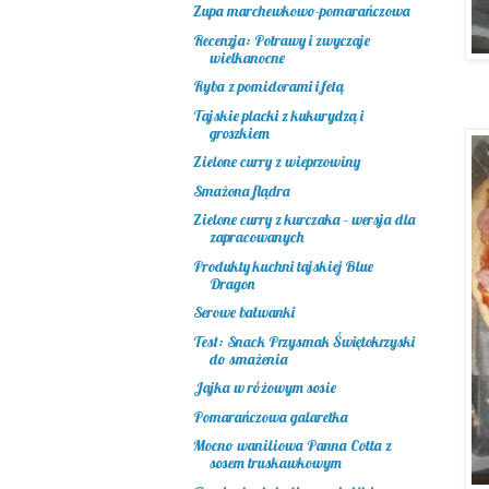
Zupa marchewkowo-pomarańczowa
Recenzja: Potrawy i zwyczaje
wielkanocne
Ryba z pomidorami i fetą
Tajskie placki z kukurydzą i
groszkiem
Zielone curry z wieprzowiny
Smażona flądra
Zielone curry z kurczaka - wersja dla
zapracowanych
Produkty kuchni tajskiej Blue
Dragon
Serowe bałwanki
Test: Snack Przysmak Świętokrzyski
do smażenia
Jajka w różowym sosie
Pomarańczowa galaretka
Mocno waniliowa Panna Cotta z
sosem truskawkowym