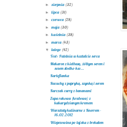
sierpnia
(32)
►
lipca
(31)
►
czerwca
(28)
►
maja
(30)
►
kwietnia
(38)
►
marca
(43)
►
lutego
(42)
▼
Test: Patelnia w kształcie serca
Makaron z kiełbasą, żółtym serem i
sosem słodko-kw...
Kartoflanka
Racuchy z papryką, szynką i serem
Kurczak curry z bananami
Zupa rakowa (krabowa) z
kukurydzianym kremem
Warsztaty kulinarne z Knorrem -
16.02.2012
Wieprzowina po tajsku z brokułem