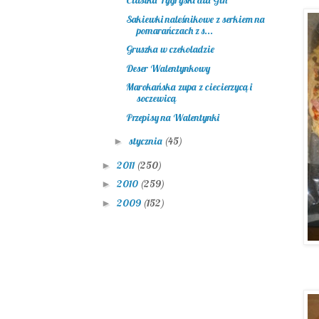
Ciastka Tygryski dla Gin
Sakiewki naleśnikowe z serkiem na
pomarańczach z s...
Gruszka w czekoladzie
Deser Walentynkowy
Marokańska zupa z ciecierzycą i
soczewicą
Przepisy na Walentynki
stycznia
(45)
►
2011
(250)
►
2010
(259)
►
2009
(152)
►