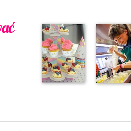
wać
w