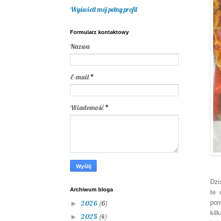
Wyświetl mój pełny profil
Formularz kontaktowy
Nazwa
E-mail
*
Wiadomość
*
Dzi
Archiwum bloga
te 
pom
2026
(6)
►
kil
2025
(4)
►