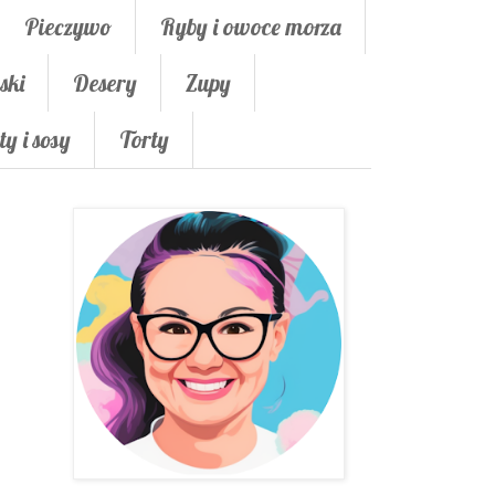
Pieczywo
Ryby i owoce morza
ski
Desery
Zupy
ty i sosy
Torty