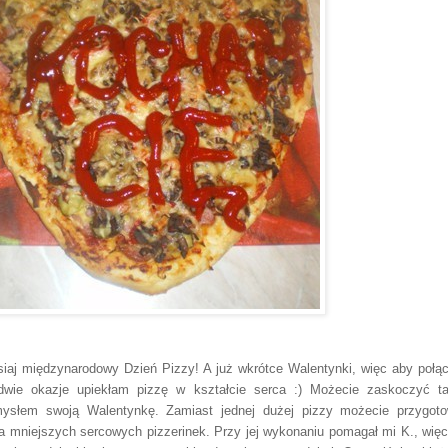
siaj międzynarodowy Dzień Pizzy! A już wkrótce Walentynki, więc aby połą
dwie okazje upiekłam pizzę w kształcie serca :) Możecie zaskoczyć t
ysłem swoją Walentynkę. Zamiast jednej dużej pizzy możecie przygot
ka mniejszych sercowych pizzerinek. Przy jej wykonaniu pomagał mi K., więc