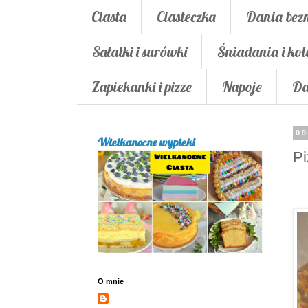
Ciasta
Ciasteczka
Dania bez
Sałatki i surówki
Śniadania i kol
Zapiekanki i pizze
Napoje
Da
09
Wielkanocne wypieki
Pi
O mnie