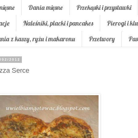
mięsne
Dania mięsne
Przekąski i przystawki
acje
Naleśniki, placki i pancakes
Pierogi i klu
nia z kaszy, ryżu i makaronu
Przetwory
Pas
/02/2012
zza Serce