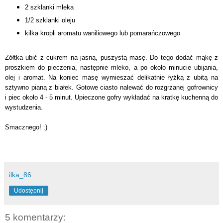
2 szklanki mleka
1/2 szklanki oleju
kilka kropli aromatu waniliowego lub pomarańczowego
Żółtka ubić z cukrem na jasną, puszystą masę. Do tego dodać mąkę z
proszkiem do pieczenia, następnie mleko, a po około minucie ubijania,
olej i aromat. Na koniec masę wymieszać delikatnie łyżką z ubitą na
sztywno pianą z białek. Gotowe ciasto nalewać do rozgrzanej gofrownicy
i piec około 4 - 5 minut. Upieczone gofry wykładać na kratkę kuchenną do
wystudzenia.
Smacznego! :)
ilka_86
Udostępnij
5 komentarzy: