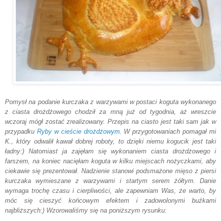
Pomysł na podanie kurczaka z warzywami w postaci koguta wykonanego
z ciasta drożdżowego chodził za mną już od tygodnia, aż wreszcie
wczoraj mógł zostać zrealizowany. Przepis na ciasto jest taki sam jak w
przypadku
Ryby w cieście drożdżowym
. W przygotowaniach pomagał mi
K., który odwalił kawał dobrej roboty, to dzięki niemu kogucik jest taki
ładny:) Natomiast ja zajęłam się wykonaniem ciasta drożdżowego i
farszem, na koniec nacięłam koguta w kilku miejscach nożyczkami, aby
ciekawie się prezentował. Nadzienie stanowi podsmażone mięso z piersi
kurczaka wymieszane z warzywami i startym serem żółtym. Danie
wymaga trochę czasu i cierpliwości, ale zapewniam Was, że warto, by
móc się cieszyć końcowym efektem i zadowolonymi buźkami
najbliższych:) Wzorowaliśmy się na poniższym rysunku: