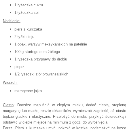
1 łyżeczka cukru
1 łyżeczka soli
Nadzienie:
pierś z kurczaka
2 łyżki oleju
1 opak. warzyw meksykańskich na patelnię
100 g startego sera żółtego
1 łyżeczka przyprawy do drobiu
pieprz
1/2 łyżeczki ziół prowansalskich
Wierzch:
rozmącone jajko
Ciasto
: Drożdże rozpuścić w ciepłym mleku, dodać ciepłą, stopioną
margarynę lub masło, resztę składników, wymieszać zagnieść, aż ciasto
będzie gładkie i elastyczne. Przełożyć do miski, przykryć ściereczką i
odstawić w ciepłe miejsce na minimum 1 godz. do wyrośnięcia.
Farsz
: Pierś z kurczaka umyć, pokroić w kostkę, podsmażyć na łyżce