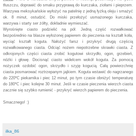
tłuszczu, doprawić do smaku przyprawą do kurczaka, ziołami i pieprzem.
Warzywa meksykańskie wyłożyć na patelnię z jedną łyżką oleju i smażyć
ok. 8 minut, ostudzić. Do miski przełożyć usmażonego kurczaka,
warzywa i starty ser żółty, dokładnie wymieszać.
Wyrośnięte ciasto podzielić na pół. Jedną część rozwałkować
bezpośrednio na blasze wyłożonej papierem do pieczenia na kształt koła,
wyciąć kształt koguta. Nałożyć farsz i przykryć drugą częścią
rozwałkowanego ciasta. Odciąć nożem niepotrzebne skrawki ciasta. Z
odkrojonych części ciasta zrobić kogutowi skrzydło, ogon, grzebień,
nóżki i głowę. Docisnąć ciasto widelcem wokół koguta. Za pomocą
nożyczek ozdobić ogon, skrzydło i szyję kogucią. Całą powierzchnię
ciasta posmarować roztrzepanym jajkiem. Koguta wstawić do nagrzanego
do 220*C piekarnika i piec 12 minut, po tym czasie obniżyć temperaturę
do 180*C i piec kolejne 30 minut. Jeśli w czasie pieczenia wierzch ciasta
zacznie się szybko rumienić - przykryć wierzch papierem do pieczenia.
Smacznego! :)
ilka_86