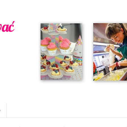
wać
w