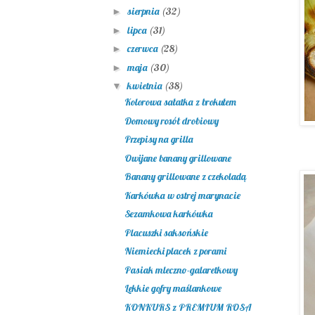
sierpnia
(32)
►
lipca
(31)
►
czerwca
(28)
►
maja
(30)
►
kwietnia
(38)
▼
Kolorowa sałatka z brokułem
Domowy rosół drobiowy
Przepisy na grilla
Owijane banany grillowane
Banany grillowane z czekoladą
Karkówka w ostrej marynacie
Sezamkowa karkówka
Placuszki saksońskie
Niemiecki placek z porami
Pasiak mleczno-galaretkowy
Lekkie gofry maślankowe
KONKURS z PREMIUM ROSA