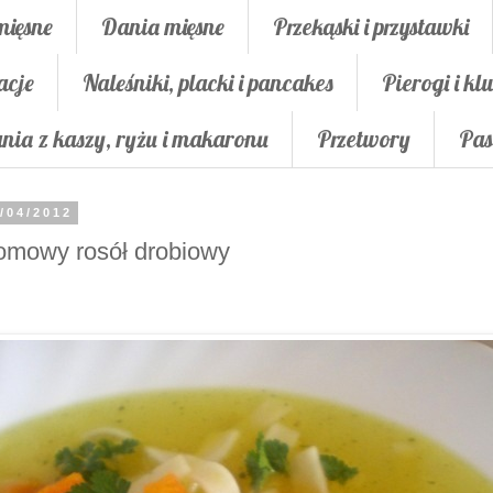
mięsne
Dania mięsne
Przekąski i przystawki
acje
Naleśniki, placki i pancakes
Pierogi i klu
nia z kaszy, ryżu i makaronu
Przetwory
Pas
/04/2012
mowy rosół drobiowy