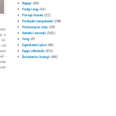
Napoje
(60)
Pasty i sosy
(43)
Pierogi i kluski
(22)
Przekąski i przystawki
(218)
Przetwory na zimę
(39)
nany
Sałatki i surówki
(262)
ę, a
Torty
(17)
. Aż
Zapiekanki i pizze
(84)
m od
Zupy i chłodniki
(123)
aniu
li -
Śniadania i kolacje
(101)
iała
sołu