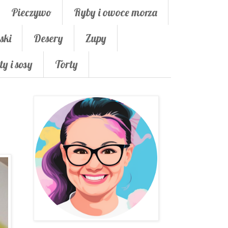
Pieczywo
Ryby i owoce morza
ski
Desery
Zupy
ty i sosy
Torty