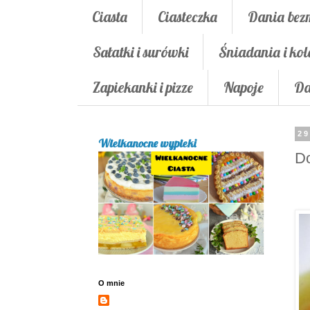
Ciasta
Ciasteczka
Dania bez
Sałatki i surówki
Śniadania i kol
Zapiekanki i pizze
Napoje
Da
29
Wielkanocne wypieki
Do
O mnie