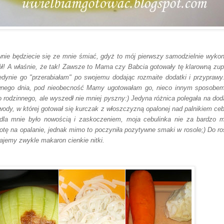
nie będziecie się ze mnie śmiać, gdyż to mój pierwszy samodzielnie wyko
ół! A właśnie, że tak!
Zawsze to Mama czy Babcia gotowały tę klarowną zup
jedynie go "przerabiałam" po swojemu dodając rozmaite dodatki i przyprawy
nego dnia, pod nieobecność Mamy ugotowałam go, nieco innym sposobe
o rodzinnego, ale wyszedł nie mniej pyszny:) Jedyna różnica polegała na dod
wody, w której gotował się kurczak z włoszczyzną opalonej nad palnikiem cebu
dla mnie było nowością i zaskoczeniem, moja cebulinka nie za bardzo m
otę na opalanie, jednak mimo to poczyniła pozytywne smaki w rosole;) Do ro
ajemy zwykle makaron cienkie nitki.