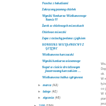
Pascha z bakaliami
Zakręcony pszenny chlebek
Wyniki Konkursu Wielkanocnego
Kamis II
Żurek w chlebowych miseczkach
Chlebowe miseczki
Zupa z rzeżuchy podana z jajkiem
KONKURS WIELKANOCNY Z
GELLWE
Wielkanocne kurczaczki
Wyniki konkursu wiosennego
Ws
Kogut w cieście drożdżowym
Dop
faszerowany kurczakiem ...
ok.
Wielkanocna babka cytrynowa
W m
łyż
marca
(43)
►
co 
lutego
(42)
►
W t
stycznia
(45)
►
pia
jes
2011
(250)
►