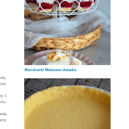
Mini deserki Malinowa chmurka
dą.
rzez
my 1
niu,
iałą
iamy