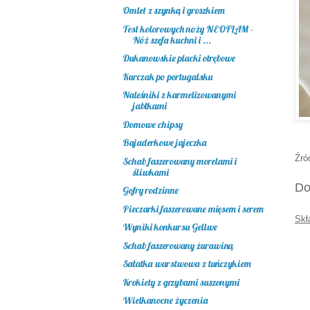
Omlet z szynką i groszkiem
Test kolorowych noży NEOFLAM -
Nóż szefa kuchni i ...
Dukanowskie placki otrębowe
Kurczak po portugalsku
Naleśniki z karmelizowanymi
jabłkami
Domowe chipsy
Bajaderkowe jajeczka
Źró
Schab faszerowany morelami i
śliwkami
Do
Gofry rodzinne
Pieczarki faszerowane mięsem i serem
Skł
Wyniki konkursu Gellwe
Schab faszerowany żurawiną
Sałatka warstwowa z tuńczykiem
Krokiety z grzybami suszonymi
Wielkanocne życzenia