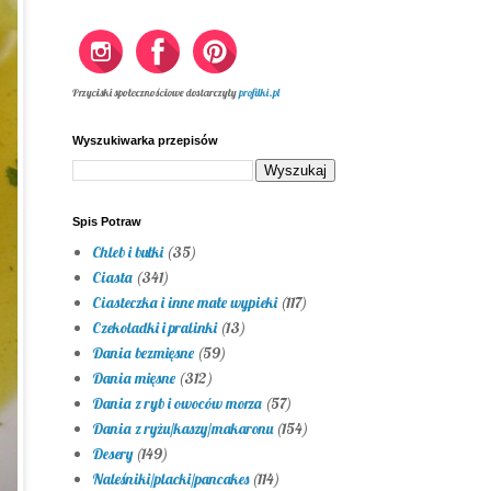
Przyciski społecznościowe dostarczyły
profilki.pl
Wyszukiwarka przepisów
Spis Potraw
Chleb i bułki
(35)
Ciasta
(341)
Ciasteczka i inne małe wypieki
(117)
Czekoladki i pralinki
(13)
Dania bezmięsne
(59)
Dania mięsne
(312)
Dania z ryb i owoców morza
(57)
Dania z ryżu/kaszy/makaronu
(154)
Desery
(149)
Naleśniki/placki/pancakes
(114)