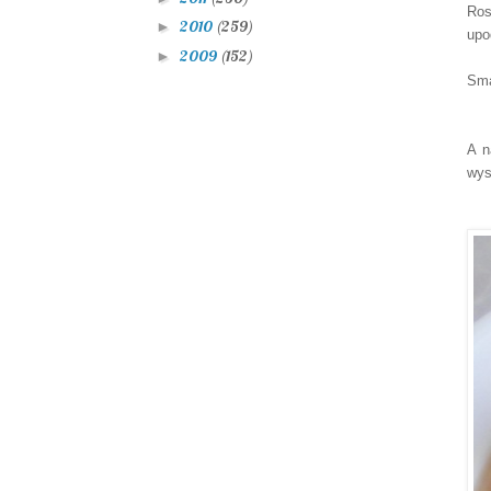
Ros
2010
(259)
►
upo
2009
(152)
►
Sma
A n
wys