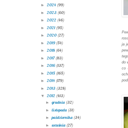
2024
(99)
►
2023
(60)
►
2022
(46)
►
2021
(95)
►
Pew
2020
(27)
►
ros
2019
(54)
►
ja 
2018
(64)
pew
►
teg
2017
(113)
►
do 
2016
(137)
►
co 
2015
(165)
►
och
pod
2014
(179)
►
2013
(328)
►
2012
(413)
▼
grudnia
(32)
►
listopada
(31)
►
października
(34)
►
września
(27)
►