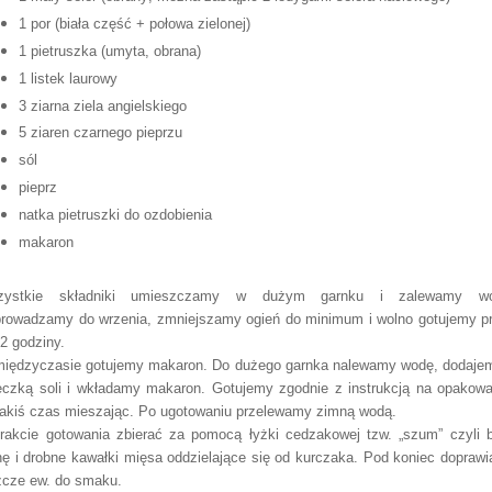
1 por (biała część + połowa zielonej)
1 pietruszka (umyta, obrana)
1 listek laurowy
3 ziarna ziela angielskiego
5 ziaren czarnego pieprzu
sól
pieprz
natka pietruszki do ozdobienia
makaron
zystkie składniki umieszczamy w dużym garnku i zalewamy wo
rowadzamy do wrzenia, zmniejszamy ogień do minimum i wolno gotujemy p
 2 godziny.
iędzyczasie gotujemy makaron. Do dużego garnka nalewamy wodę, dodaje
eczką soli i wkładamy makaron. Gotujemy zgodnie z instrukcją na opakowa
jakiś czas mieszając. Po ugotowaniu przelewamy zimną wodą.
rakcie gotowania zbierać za pomocą łyżki cedzakowej tzw. „szum” czyli b
nę i drobne kawałki mięsa oddzielające się od kurczaka. Pod koniec dopraw
zcze ew. do smaku.