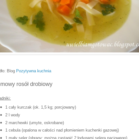
dło: Blog
Pozytywna kuchnia
mowy rosół drobiowy
adniki:
1 cały kurczak (ok. 1,5 kg; porcjowany)
2 l wody
2 marchewki (umyte, oskrobane)
1 cebula (opalona w całości nad płomieniem kuchenki gazowej)
1 mały seler (obrany; można zastąpić 2 łodygami selera naciowego)