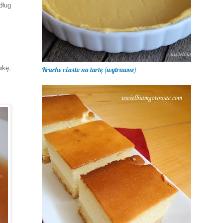
dług
wkę,
Kruche ciasto na tartę (wytrawne)