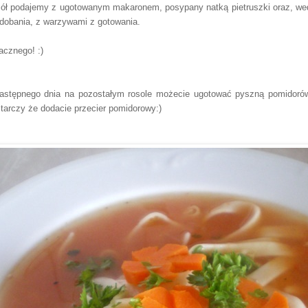
ół podajemy z ugotowanym makaronem, posypany natką pietruszki oraz, we
dobania, z warzywami z gotowania.
cznego! :)
astępnego dnia na pozostałym rosole możecie ugotować pyszną pomidoró
tarczy że dodacie przecier pomidorowy:)