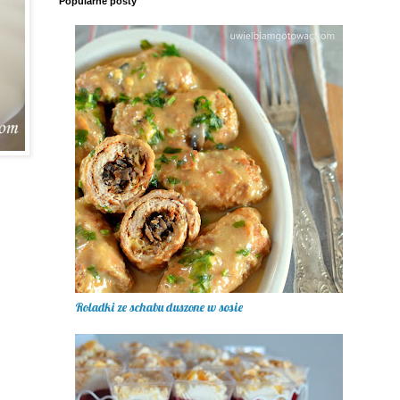
Popularne posty
Roladki ze schabu duszone w sosie