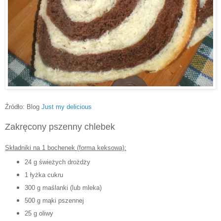
Źródło: Blog
Just my delicious
Zakręcony pszenny chlebek
Składniki na 1 bochenek (forma keksowa):
24 g świeżych drożdży
1 łyżka cukru
300 g maślanki (lub mleka)
500 g mąki pszennej
25 g oliwy