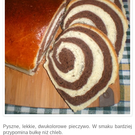
Pyszne, lekkie, dwukolorowe pieczywo. W smaku bardziej
przypomina bułkę niż chleb.