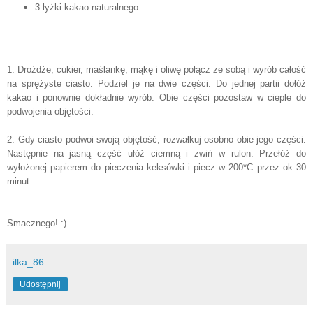
3 łyżki kakao naturalnego
1. Drożdże, cukier, maślankę, mąkę i oliwę połącz ze sobą i wyrób całość
na sprężyste ciasto. Podziel je na dwie części. Do jednej partii dołóż
kakao i ponownie dokładnie wyrób. Obie części pozostaw w cieple do
podwojenia objętości.
2. Gdy ciasto podwoi swoją objętość, rozwałkuj osobno obie jego części.
Następnie na jasną część ułóż ciemną i zwiń w rulon. Przełóż do
wyłożonej papierem do pieczenia keksówki i piecz w 200*C przez ok 30
minut.
Smacznego! :)
ilka_86
Udostępnij