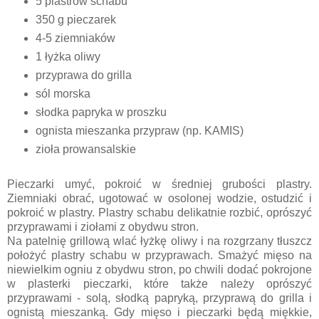
5 plastrów schabu
350 g pieczarek
4-5 ziemniaków
1 łyżka oliwy
przyprawa do grilla
sól morska
słodka papryka w proszku
ognista mieszanka przypraw (np. KAMIS)
zioła prowansalskie
Pieczarki umyć, pokroić w średniej grubości plastry.
Ziemniaki obrać, ugotować w osolonej wodzie, ostudzić i
pokroić w plastry. Plastry schabu delikatnie rozbić, oprószyć
przyprawami i ziołami z obydwu stron.
Na patelnię grillową wlać łyżkę oliwy i na rozgrzany tłuszcz
położyć plastry schabu w przyprawach. Smażyć mięso na
niewielkim ogniu z obydwu stron, po chwili dodać pokrojone
w plasterki pieczarki, które także należy oprószyć
przyprawami - solą, słodką papryką, przyprawą do grilla i
ognistą mieszanką. Gdy mięso i pieczarki będą miękkie,