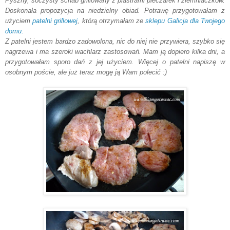
Pyszny, soczysty schab grillowany z plastrami pieczarek i ziemniaczków.
Doskonała propozycja na niedzielny obiad. Potrawę przygotowałam z
użyciem
patelni grillowej
, którą otrzymałam ze
sklepu Galicja dla Twojego
domu.
Z patelni jestem bardzo zadowolona, nic do niej nie przywiera, szybko się
nagrzewa i ma szeroki wachlarz zastosowań. Mam ją dopiero kilka dni, a
przygotowałam sporo dań z jej użyciem. Więcej o patelni napiszę w
osobnym poście, ale już teraz mogę ją Wam polecić :)