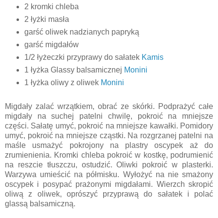
2 kromki chleba
2 łyżki masła
garść oliwek nadzianych papryką
garść migdałów
1/2 łyżeczki przyprawy do sałatek
Kamis
1 łyżka Glassy balsamicznej
Monini
1 łyżka oliwy z oliwek
Monini
Migdały zalać wrzątkiem, obrać ze skórki. Podprażyć całe
migdały na suchej patelni chwilę, pokroić na mniejsze
części. Sałatę umyć, pokroić na mniejsze kawałki. Pomidory
umyć, pokroić na mniejsze cząstki. Na rozgrzanej patelni na
maśle usmażyć pokrojony na plastry oscypek aż do
zrumienienia. Kromki chleba pokroić w kostkę, podrumienić
na reszcie tłuszczu, ostudzić. Oliwki pokroić w plasterki.
Warzywa umieścić na półmisku. Wyłożyć na nie smażony
oscypek i posypać prażonymi migdałami. Wierzch skropić
oliwą z oliwek, oprószyć przyprawą do sałatek i polać
glassą balsamiczną.