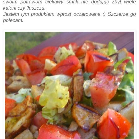
swoim potrawom ciekawy smak nie dodając zbyt wiele
kalorii czy tłuszczu.
Jestem tym produktem wprost oczarowana :) Szczerze go
polecam.