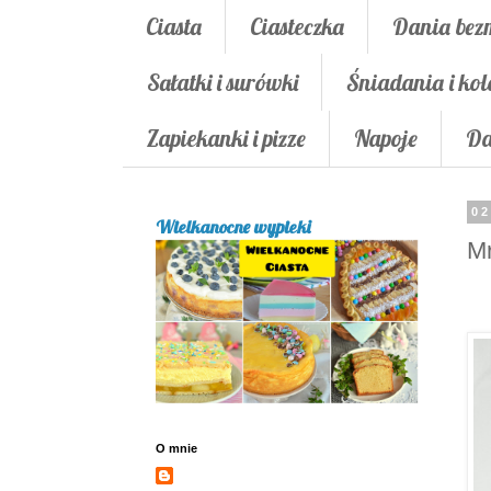
Ciasta
Ciasteczka
Dania bez
Sałatki i surówki
Śniadania i kol
Zapiekanki i pizze
Napoje
Da
02
Wielkanocne wypieki
M
O mnie