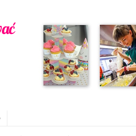
wać
w