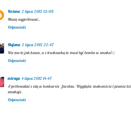
Bożena
2 lipca 2012 13:05
Muszę wypróbować..
Odpowiedz
Majana
2 lipca 2012 22:47
Nie ma to jak kawa, a z truskawką to musi być bomba w smaku!:)
Odpowiedz
miraga
4 lipca 2012 14:47
A próbowałaś z nią w konkursie Jacobsa. Wygląda znakomicie i pewnie też
smakuje.
Odpowiedz