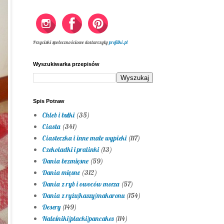
Przyciski społecznościowe dostarczyły
profilki.pl
Wyszukiwarka przepisów
Spis Potraw
Chleb i bułki
(35)
Ciasta
(341)
Ciasteczka i inne małe wypieki
(117)
Czekoladki i pralinki
(13)
Dania bezmięsne
(59)
Dania mięsne
(312)
Dania z ryb i owoców morza
(57)
Dania z ryżu/kaszy/makaronu
(154)
Desery
(149)
Naleśniki/placki/pancakes
(114)