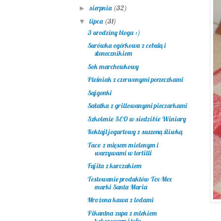
sierpnia
(32)
►
lipca
(31)
▼
3 urodziny bloga :)
Surówka ogórkowa z cebulą i
słonecznikiem
Sok marchewkowy
Pleśniak z czerwonymi porzeczkami
Sajgonki
Sałatka z grillowanymi pieczarkami
Szkolenie SEO w siedzibie Winiary
Koktajl jogurtowy z suszoną śliwką
Taco z mięsem mielonym i
warzywami w tortilli
Fajita z kurczakiem
Testowanie produktów Tex-Mex
marki Santa Maria
Mrożona kawa z lodami
Pikantna zupa z mlekiem
kokosowym i tofu