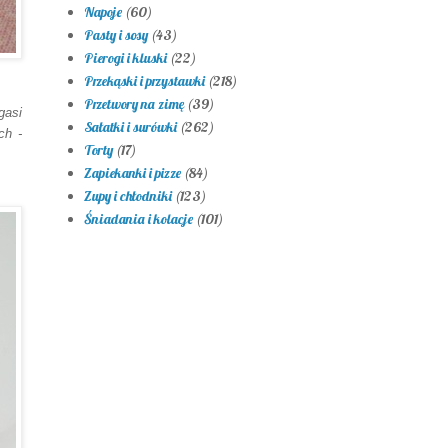
Napoje
(60)
Pasty i sosy
(43)
Pierogi i kluski
(22)
Przekąski i przystawki
(218)
Przetwory na zimę
(39)
gasi
Sałatki i surówki
(262)
ch -
Torty
(17)
Zapiekanki i pizze
(84)
Zupy i chłodniki
(123)
Śniadania i kolacje
(101)