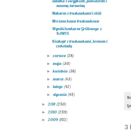
Sałatka z oscypkiem, pomidorem i
suszoną żurawiną
Makaron z truskawkami i chili
Mrożona kawa truskawkowa
Wyniki konkursu Grillowego z
KAMIS
Biszkopt z truskawkami, kremem i
czekoladą
czerwca
(28)
►
maja
(30)
►
kwietnia
(38)
►
marca
(43)
►
lutego
(42)
►
stycznia
(45)
►
Il
2011
(250)
►
La
2010
(259)
►
2009
(152)
►
3 