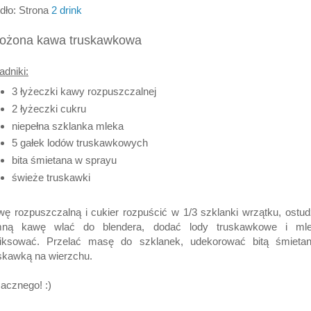
dło: Strona
2 drink
ożona kawa truskawkowa
adniki:
3 łyżeczki kawy rozpuszczalnej
2 łyżeczki cukru
niepełna szklanka mleka
5 gałek lodów truskawkowych
bita śmietana w sprayu
świeże truskawki
ę rozpuszczalną i cukier rozpuścić w 1/3 szklanki wrzątku, ostud
mną kawę wlać do blendera, dodać lody truskawkowe i mle
iksować. Przelać masę do szklanek, udekorować bitą śmietan
skawką na wierzchu.
acznego! :)