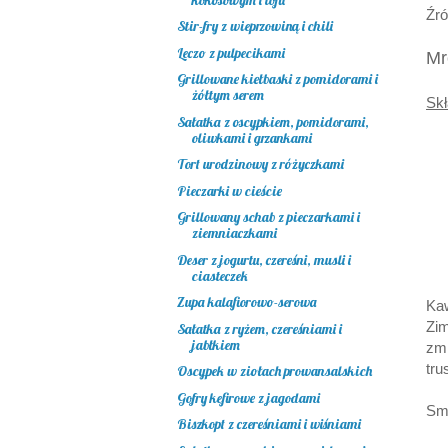
Źró
Stir-fry z wieprzowiną i chili
Leczo z pulpecikami
Mr
Grillowane kiełbaski z pomidorami i
żółtym serem
Skł
Sałatka z oscypkiem, pomidorami,
oliwkami i grzankami
Tort urodzinowy z różyczkami
Pieczarki w cieście
Grillowany schab z pieczarkami i
ziemniaczkami
Deser z jogurtu, czereśni, musli i
ciasteczek
Zupa kalafiorowo-serowa
Kaw
Zi
Sałatka z ryżem, czereśniami i
jabłkiem
zm
tru
Oscypek w ziołach prowansalskich
Gofry kefirowe z jagodami
Sm
Biszkopt z czereśniami i wiśniami