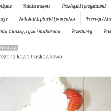
mięsne
Dania mięsne
Przekąski i przystawki
acje
Naleśniki, placki i pancakes
Pierogi i klu
nia z kaszy, ryżu i makaronu
Przetwory
Pas
/07/2012
rożona kawa truskawkowa