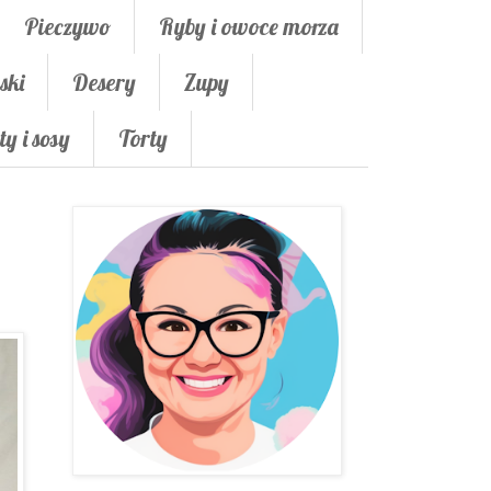
Pieczywo
Ryby i owoce morza
ski
Desery
Zupy
ty i sosy
Torty