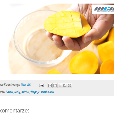
ona Kuśmierczyk
ilka_86
bels:
kawa
,
lody
,
mleko
,
Napoje
,
truskawki
komentarze: