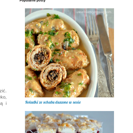
Popularne posty
zić.
ko,
Roladki ze schabu duszone w sosie
ą i