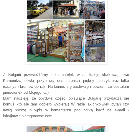
Z Bułgarii przywieźliśmy kilka butelek wina, Rakiję śliwkową, piwo
Kamenitza, oliwki, przyprawy, sos Lutenica, piękny talerzyk oraz kilka
różanych kremów do rąk. Na koniec się pochwalę i powiem, że dostałam
pierścionek od Mojego K.:)
Mam nadzieję, że obydwie części opisujące Bułgarię przydadzą się
komuś kto się tam dopiero wybiera:) W razie jakichkolwiek pytań czy
uwag proszę o wpis w komentarzu pod notką bądź na e-mail -
info@uwielbiamgotowac.com.