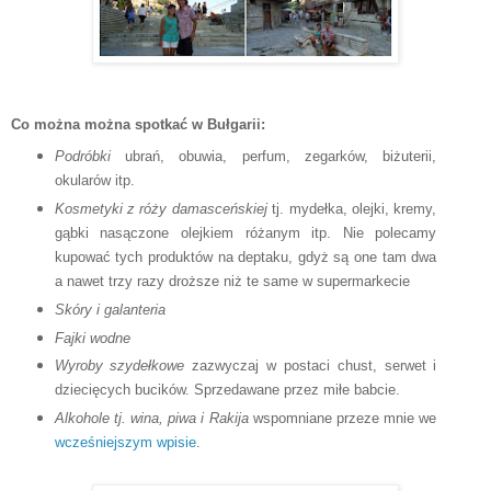
Co można można spotkać w Bułgarii:
Podróbki
ubrań, obuwia, perfum, zegarków, biżuterii,
okularów itp.
Kosmetyki z róży damasceńskiej
tj. mydełka, olejki, kremy,
gąbki nasączone olejkiem różanym itp. Nie polecamy
kupować tych produktów na deptaku, gdyż są one tam dwa
a nawet trzy razy droższe niż te same w supermarkecie
Skóry i galanteria
Fajki wodne
Wyroby szydełkowe
zazwyczaj w postaci chust, serwet i
dziecięcych bucików. Sprzedawane przez miłe babcie.
Alkohole tj. wina, piwa i Rakija
wspomniane przeze mnie we
wcześniejszym wpisie
.