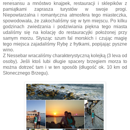
renesansu a mnóstwo knajpek, restauracji i sklepików z
pamiątkami zaprasza turystów w swoje progi.
Niepowtarzalna i romantyczna atmosfera tego miasteczka,
spowodowała, że zakochaliśmy się w tym miejscu. Po kilku
godzinach zwiedzania i podziwiania piękna tego miasta
udaliśmy się na kolację do restauracyjki położonej przy
samym morzu. Słysząc szum fal morskich i czując magię
tego miejsca zajadaliśmy Rybę z frytkami, popijając pyszne
wino.
Z Nessebar wracaliśmy charakterystyczną kolejką (3 leva od
osoby). Jeśli ktoś lubi długie spacery brzegiem morza to
można dotrzeć tam i w ten sposób (długość ok. 10 km od
Słonecznego Brzegu).