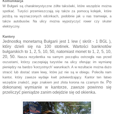
Komunikacja
W Bułgarii są charakterystyczne żółte taksówki, które wszędzie można
spotkać. Turyści przemieszczają się także za pomocą kolejek, które
jeżdżą na wyznaczonych odcinkach, podobnie jak u nas tramwaje, a
także autobusów. Na ulicy można wypożyczyć rower czy skuter
elektryczny.
Kantory
Jednostką monetarną Bułgarii jest 1 lew ( skrót - 1 BGL ),
który dzieli się na 100 stotinek. Wartości banknotów
bułgarskich to 1, 2, 5, 10, 50, natomiast monet to 1, 2, 5, 10,
20, 50.
Nasza rezydentka na samym początku ostrzegła nas przed
oszustami, którzy zaczepiają turystów na ulicy oferując im wymianę
pieniędzy na bardzo 'korzystnych' warunkach. A w rezultacie można dużo
stracić lub dostać stare lewy, które już nie są w obiegu. Poleciła nam
kantor, który zawsze wydaje kwit potwierdzający. Kantor ten łatwo
Po
wszędzie znaleźć, jego znakiem jest złota korona na czarnym tle.
dokonanej wymianie w kantorze, zawsze powinno się
przeliczyć pieniądze zanim odejdzie się od okienka.