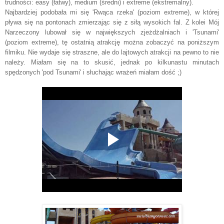
trudności: easy (łatwy), medium (średni) i extreme (ekstremalny).
Najbardziej podobała mi się 'Rwąca rzeka' (poziom extreme), w której
pływa się na pontonach zmierzając się z siłą wysokich fal.
Z kolei Mój
Narzeczony lubował się w największych zjeżdżalniach i 'Tsunami'
(poziom extreme), tę ostatnią atrakcję można zobaczyć na poniższym
filmiku. Nie wydaje się straszne, ale do lajtowych atrakcji na pewno to nie
należy. Miałam się na to skusić, jednak po kilkunastu minutach
spędzonych 'pod Tsunami' i słuchając wrażeń miałam dość ;)