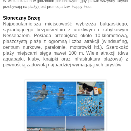
W wielu lokalach w godzinach południowych (gdy prawie wszyscy turyści
przebywają na plaży) jest promocja tzw. Happy Hour.
Słoneczny Brzeg
Najpopularniejsza miejscowość wybrzeża bułgarskiego,
sąsiadującego bezpośrednio z urokliwym i zabytkowym
Nessebarem. Posiada przepiękną około 10-kilometrową,
piaszczystą plażę z ogromną liczbą atrakcji (windsurfing,
centrum nurkowe, paralotnie, motorówki itd.). Szerokość
plaży miejscami sięga nawet 100 m. Wiele atrakcji (dwa
aquaparki, kluby, knajpki oraz infrastruktura plażowa) z
pewnością zadowolą najbardziej wymagających turystów.