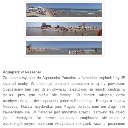
Aquapark w Nessebar
Za całodniowy bilet do Aquaparku Paradise w Nessebar zapłaciliśmy 35
leva od osoby. W cenie był przejazd autobusem w tą i z powrotem.
Spędziliśmy tam cały dzień pływając, zjeżdżając na rurach, siedząc w
jacuzzi przy tym nieźle się bawiąc. W pobliżu miejsca, gdzie
przebywaliśmy są dwa aquaparki, jeden w Słonecznym Brzegu, a drugi w
Nessebar. Nasza rezydentka, pani Magda, poleciła nam ten drugi i nie
zawiedliśmy się. W Paradise jest mnóstwo atrakcji, zarówno dla dzieci
jak i dorosłych. Na terenie aquaparku znajdowała się mapa z
wyszczególnionymi punktami wszystkich rozrywek wraz z poziomem