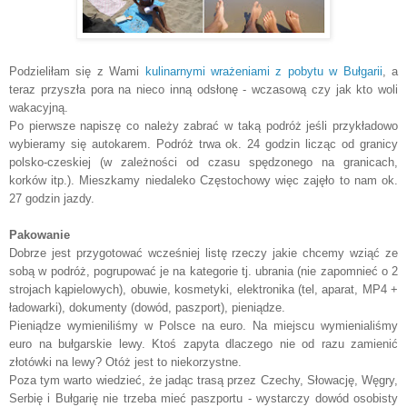
Podzieliłam się z Wami
kulinarnymi wrażeniami z pobytu w Bułgarii
, a
teraz przyszła pora na nieco inną odsłonę - wczasową czy jak kto woli
wakacyjną.
Po pierwsze napiszę co należy zabrać w taką podróż jeśli przykładowo
wybieramy się autokarem. Podróż trwa ok. 24 godzin licząc od granicy
polsko-czeskiej (w zależności od czasu spędzonego na granicach,
korków itp.). Mieszkamy niedaleko Częstochowy więc zajęło to nam ok.
27 godzin jazdy.
Pakowanie
Dobrze jest przygotować wcześniej listę rzeczy jakie chcemy wziąć ze
sobą w podróż, pogrupować je na kategorie tj. ubrania (nie zapomnieć o 2
strojach kąpielowych), obuwie, kosmetyki, elektronika (tel, aparat, MP4 +
ładowarki), dokumenty (dowód, paszport), pieniądze.
Pieniądze wymieniliśmy w Polsce na euro. Na miejscu wymienialiśmy
euro na bułgarskie lewy. Ktoś zapyta dlaczego nie od razu zamienić
złotówki na lewy? Otóż jest to niekorzystne.
Poza tym warto wiedzieć, że jadąc trasą przez Czechy, Słowację, Węgry,
Serbię i Bułgarię nie trzeba mieć paszportu - wystarczy dowód osobisty