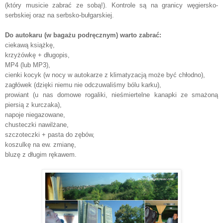
(który musicie zabrać ze sobą!). Kontrole są na granicy węgiersko-
serbskiej oraz na serbsko-bułgarskiej.
Do autokaru (w bagażu podręcznym) warto zabrać:
ciekawą książkę,
krzyżówkę + długopis,
MP4 (lub MP3),
cienki kocyk (w nocy w autokarze z klimatyzacją może być chłodno),
zagłówek (dzięki niemu nie odczuwaliśmy bólu karku),
prowiant (u nas domowe rogaliki, nieśmiertelne kanapki ze smażoną
piersią z kurczaka),
napoje niegazowane,
chusteczki nawilżane,
szczoteczki + pasta do zębów,
koszulkę na ew. zmianę,
bluzę z długim rękawem.