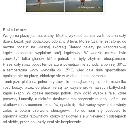
Plaża i morze
Wstęp na plażę jest bezpłatny. Można wykupić parasol za 8 leva na cały
dzień. Leżak jest dodatkowo odpłatny 8 leva. Morze Czarne jest słone, co
można poczuć na własnej skórze;) Dlatego należy po każdorazowej
kąpieli dokładnie wypłukać strój kąpielowy. W wodzie można było
zauważyć kilka glonów, które jednak nie były zbytnim obciążeniem.
Przez cały nasz pobyt temperatura powietrza nie schodziła poniżej 30*C,
a temperatura wody wynosiła ok. 25*C, więc całe dnie spędzaliśmy
opalając się na plaży, chłodząc się w wodzie i cieniu parasola.
Tamtejsze plaże są pełne turystów. To co najbardziej raziło to niewielka
ilość koszy, przez co plaże nie są tak czyste jak w naszych bałtyckich
kąpieliskach. W czasie naszego pobytu były dość wysokie fale, które
porywały i unosiły, a niektóre dosłownie makabrycznie rzucały ludźmi, co
skutkowało zrzuceniem okularów, opaski itp. Ratownicy wywieszali wtedy
żółte, a potem czerwone chorągiewki. To co nam się podobało to
ogromna liczba ratowników, którzy znajdowali się w niewielkich odstępach
od siebie, przez co każdy czuł się bezpiecznie.