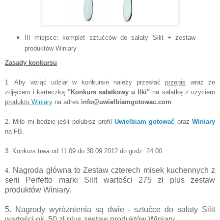
III miejsce:
komplet sztućców do sałaty Silit + zestaw
produktów Winiary
Zasady konkursu
1. Aby wziąć udział w konkursie należy przesłać
przepis
wraz ze
zdjęciem
i
karteczką
"Konkurs sałatkowy u Ilki"
na sałatkę z
użyciem
produktu
Winiary
na adres
info@uwielbiamgotowac.com
2. Miło mi będzie jeśli polubisz profil
Uwielbiam gotować
oraz
Winiary
na FB.
3. Konkurs trwa od 11.09 do 30.09.2012 do godz. 24.00.
Nagroda główna to Zestaw czterech misek kuchennych z
4.
serii Perfetto marki Silit wartości 275 zł plus zestaw
produktów Winiary.
5. Nagrody wyróżnienia są dwie - sztućce do sałaty Silit
wartości ok. 50 zł plus zestaw produktów Winiary.