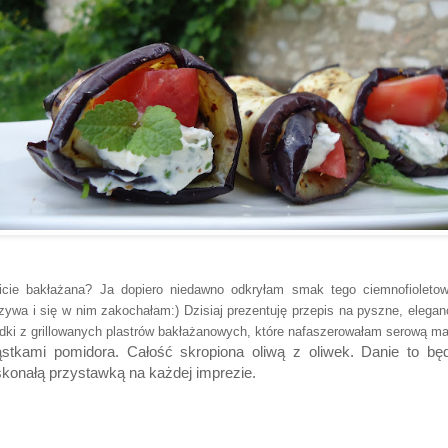
icie bakłażana? Ja dopiero niedawno odkryłam smak tego ciemnofioleto
zywa i się w nim zakochałam:) Dzisiaj prezentuję przepis na pyszne, elegan
adki z grillowanych plastrów bakłażanowych, które nafaszerowałam serową m
stkami pomidora. Całość skropiona oliwą z oliwek. Danie to bę
konałą przystawką na każdej imprezie.