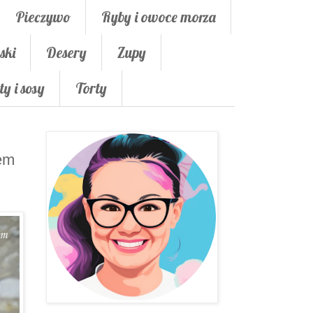
Pieczywo
Ryby i owoce morza
ski
Desery
Zupy
ty i sosy
Torty
rem