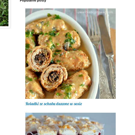
Popularne posty
Roladki ze schabu duszone w sosie