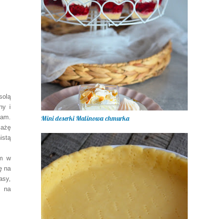
solą
ny i
zam.
Mini deserki Malinowa chmurka
mażę
istą
em w
ę na
asy,
m na