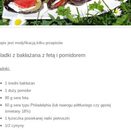
epis jest modyfikacją kilku przepisów
ladki z bakłażana z fetą i pomidorem
adniki:
1 średni bakłażan
1 duży pomidor
80 g sera feta
60 g sera typu Philadelphia (lub twarogu półtłustego czy gęstej
śmietany 18%)
1 łyżeczka posiekanej natki pietruszki
1/2 cytryny