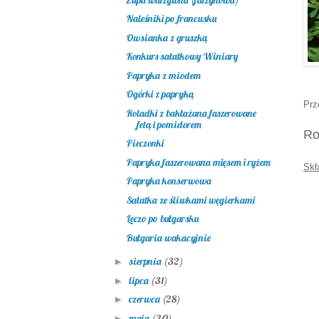
Naleśniki po francusku
Owsianka z gruszką
Konkurs sałatkowy Winiary
Papryka z miodem
Ogórki z papryką
Prz
Roladki z bakłażana faszerowane
fetą i pomidorem
Ro
Pieczonki
Papryka faszerowana mięsem i ryżem
Skł
Papryka konserwowa
Sałatka ze śliwkami węgierkami
Leczo po bułgarsku
Bułgaria wakacyjnie
sierpnia
(32)
►
lipca
(31)
►
czerwca
(28)
►
maja
(30)
►