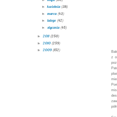
kwietnia
(38)
►
marca
(43)
►
lutego
(42)
►
stycznia
(45)
►
2011
(250)
►
2010
(259)
►
2009
(152)
►
Bak
z o
poz
Pat
pla
mie
Pom
mis
des
zaw
pół