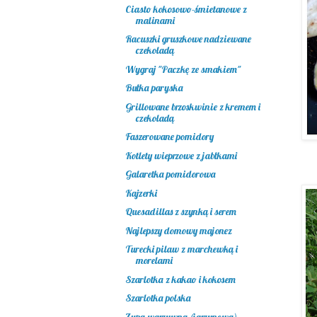
Ciasto kokosowo-śmietanowe z
malinami
Racuszki gruszkowe nadziewane
czekoladą
Wygraj "Paczkę ze smakiem"
Bułka paryska
Grillowane brzoskwinie z kremem i
czekoladą
Faszerowane pomidory
Kotlety wieprzowe z jabłkami
Galaretka pomidorowa
Kajzerki
Quesadillas z szynką i serem
Najlepszy domowy majonez
Turecki pilaw z marchewką i
morelami
Szarlotka z kakao i kokosem
Szarlotka polska
Zupa warzywna (jarzynowa)