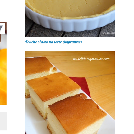
Kruche ciasto na tartę (wytrawne)