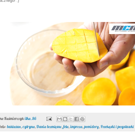
cznego! :)
ona Kuśmierczyk
ilka_86
bels:
bakłażan
,
cytryna
,
Dania bezmięsne
,
feta
,
impreza
,
pomidory
,
Przekąski i przystawki