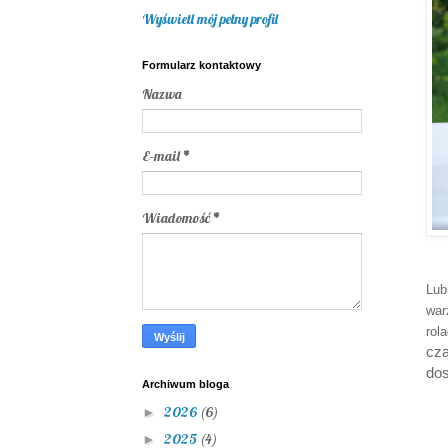
Wyświetl mój pełny profil
Formularz kontaktowy
Nazwa
E-mail
*
Wiadomość
*
Lub
war
rol
czą
dos
Archiwum bloga
2026
(6)
►
2025
(4)
►