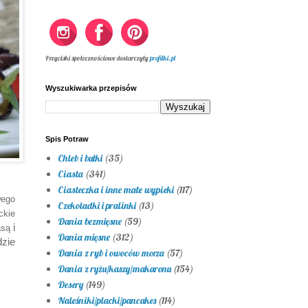
Przyciski społecznościowe dostarczyły
profilki.pl
Wyszukiwarka przepisów
Spis Potraw
Chleb i bułki
(35)
Ciasta
(341)
Ciasteczka i inne małe wypieki
(117)
wego
Czekoladki i pralinki
(13)
ckie
Dania bezmięsne
(59)
i
asą
Dania mięsne
(312)
dzie
Dania z ryb i owoców morza
(57)
Dania z ryżu/kaszy/makaronu
(154)
Desery
(149)
Naleśniki/placki/pancakes
(114)