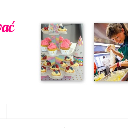
wać
w