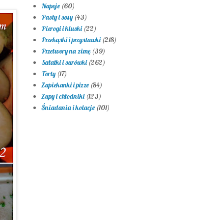
Napoje
(60)
Pasty i sosy
(43)
Pierogi i kluski
(22)
Przekąski i przystawki
(218)
Przetwory na zimę
(39)
Sałatki i surówki
(262)
Torty
(17)
Zapiekanki i pizze
(84)
Zupy i chłodniki
(123)
Śniadania i kolacje
(101)