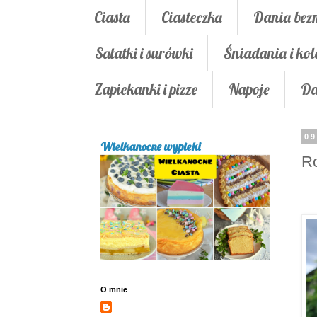
Ciasta
Ciasteczka
Dania bez
Sałatki i surówki
Śniadania i kol
Zapiekanki i pizze
Napoje
Da
09
Wielkanocne wypieki
Ro
O mnie