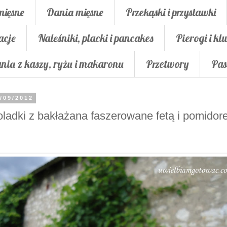
mięsne
Dania mięsne
Przekąski i przystawki
acje
Naleśniki, placki i pancakes
Pierogi i klu
nia z kaszy, ryżu i makaronu
Przetwory
Pas
/09/2012
ladki z bakłażana faszerowane fetą i pomido