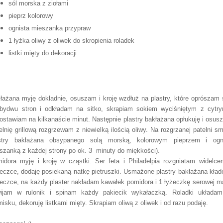
sól morska z ziołami
pieprz kolorowy
ognista mieszanka przypraw
1 łyżka oliwy z oliwek do skropienia roladek
listki mięty do dekoracji
łażana myję dokładnie, osuszam i kroję wzdłuż na plastry, które oprószam 
bydwu stron i odkładam na sitko, skrapiam sokiem wyciśniętym z cytry
ostawiam na kilkanaście minut. Następnie plastry bakłażana opłukuję i osus
elnię grillową rozgrzewam z niewielką ilością oliwy. Na rozgrzanej patelni s
stry bakłażana obsypanego solą morską, kolorowym pieprzem i ogn
szanką z każdej strony po ok. 3 minuty do miękkości).
idora myję i kroję w cząstki. Ser feta i Philadelpia rozgniatam widelc
eczce, dodaję posiekaną natkę pietruszki. Usmażone plastry bakłażana kład
eczce, na każdy plaster nakładam kawałek pomidora i 1 łyżeczkę serowej m
ijam w rulonik i spinam każdy pakiecik wykałaczką. Roladki układa
misku, dekoruję listkami mięty. Skrapiam oliwą z oliwek i od razu podaję.