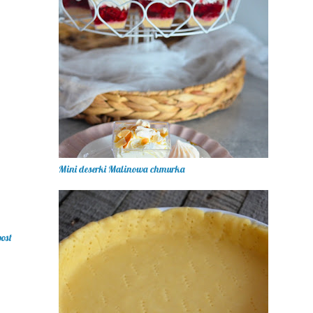
Mini deserki Malinowa chmurka
post