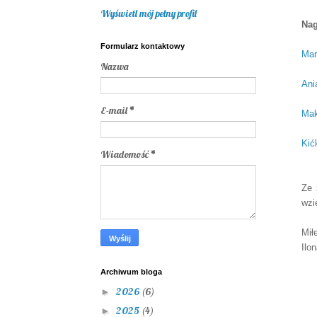
Wyświetl mój pełny profil
Nag
Formularz kontaktowy
Mar
Nazwa
Ani
E-mail
*
Mak
Kić
Wiadomość
*
Ze 
wzi
Mił
Ilon
Archiwum bloga
2026
(6)
►
2025
(4)
►