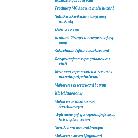
Produkty MG home w mojej kuchni
Sałatka z kuskusem i wędzoną
makrelą
Deser z sercem
Konkurs "Pomysł na rozgrzewającą
zupę"
Zakochana Tajka z warkoczami
Rozgrzewająca zupa gulaszowa z
chili
Kremowa zupa cebulowo-serowa z
pikantnymi palmierami
Makaron z pieczarkami i serem
Kisiel jagodowy
Makaron w sosie serowo-
śmietanowym
Wytrawne gofry z szynką, papryką,
kukurydzą i serem
Sernik z musem malinowym
Makaron z serem i jagodami