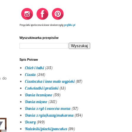
Przyciski społecznościowe dostarczyły
profilki.pl
Wyszukiwarka przepisów
Spis Potraw
Chleb i bułki
(35)
Ciasta
(341)
m do
Ciasteczka i inne małe wypieki
(117)
Czekoladki i pralinki
(13)
Dania bezmięsne
(59)
Dania mięsne
(312)
Dania z ryb i owoców morza
(57)
Dania z ryżu/kaszy/makaronu
(154)
Desery
(149)
Naleśniki/placki/pancakes
(114)