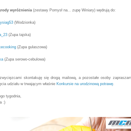
rody wyróżnienia
(
zestawy Pomysł
na
... zupę
Winiary)
wędrują do:
ysiag53
(
W
odzionka)
a_23
(
Z
upa tajska)
ecooking
(
Z
upa gulaszowa)
ka
(Z
upa serowo-cebulowa)
zwycięzcami skontakuj
ę się drogą mailową, a
p
ozostałe osoby zaprasza
ęcia udział
u w tr
wającym właśnie
Konkurs
ie na urodzinową potrawę
.
ego tygodnia,
a :)