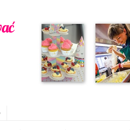
wać
w