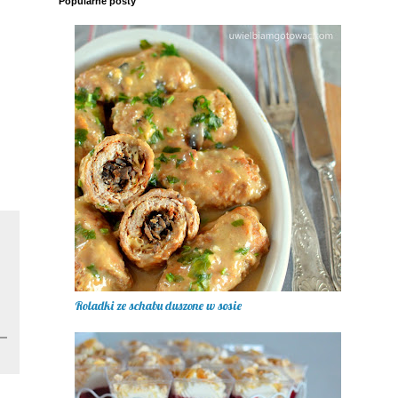
Popularne posty
Roladki ze schabu duszone w sosie