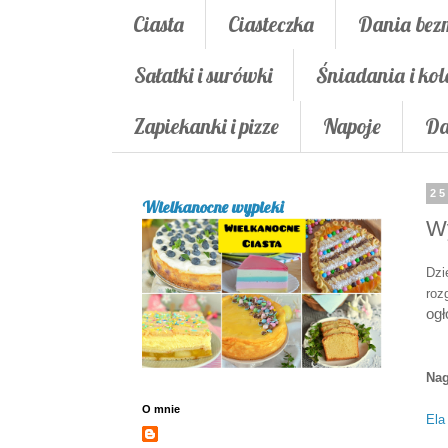
Ciasta
Ciasteczka
Dania bez
Sałatki i surówki
Śniadania i kol
Zapiekanki i pizze
Napoje
Da
25
Wielkanocne wypieki
Wy
Dzi
roz
ogł
Nag
O mnie
Ela