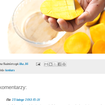
ona Kuśmierczyk
ilka_86
bels:
konkurs
komentarzy:
Ela
25 lutego 2013 15:31