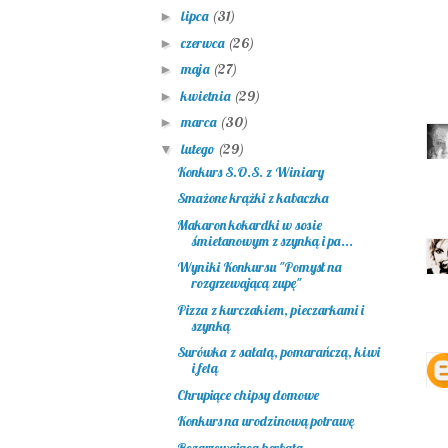
lipca
(31)
►
czerwca
(26)
►
maja
(27)
►
kwietnia
(29)
►
marca
(30)
►
lutego
(29)
▼
Konkurs S.O.S. z Winiary
Smażone krążki z kabaczka
Makaron kokardki w sosie
śmietanowym z szynką i pa...
Wyniki Konkursu "Pomysł na
rozgrzewającą zupę"
Pizza z kurczakiem, pieczarkami i
szynką
Surówka z sałatą, pomarańczą, kiwi
i fetą
Chrupiące chipsy domowe
Konkurs na urodzinową potrawę
Rozgrzewająca herbata