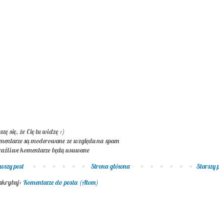
szę się, że Cię tu widzę :)
mentarze są moderowane ze względu na spam
raźliwe komentarze będą usuwane
wszy post
Strona główna
Starszy 
skrybuj:
Komentarze do posta (Atom)