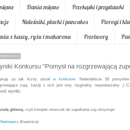
mięsne
Dania mięsne
Przekąski i przystawki
acje
Naleśniki, placki i pancakes
Pierogi i klu
nia z kaszy, ryżu i makaronu
Przetwory
Pas
/02/2013
niki Konkursu "Pomysł na rozgrzewającą zup
ę
kuję za tak liczny udział
w konkursie
. Nadesłaliście 58
pom
ysłó
C
grzewające
zupy
, każdy z nich jest inny, oryginalny, niepo
w
tarzalny
:)
osić wyniki.
rodę główną
, czyli komplet miseczek do zapiekania zup otrzymuje:
 Narkiewicz
(
K
waśnica)