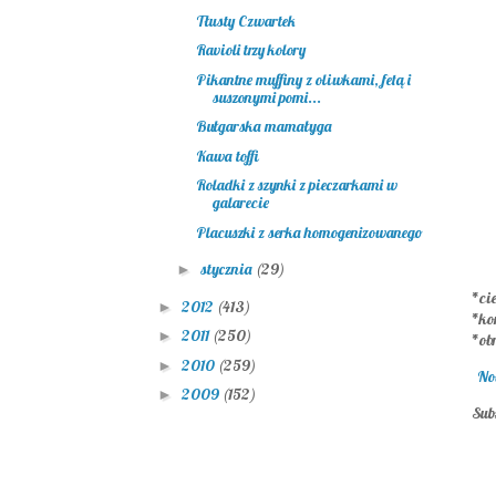
Tłusty Czwartek
Ravioli trzy kolory
Pikantne muffiny z oliwkami, fetą i
suszonymi pomi...
Bułgarska mamałyga
Kawa toffi
Roladki z szynki z pieczarkami w
galarecie
Placuszki z serka homogenizowanego
stycznia
(29)
►
*cie
2012
(413)
►
*ko
2011
(250)
►
*ob
2010
(259)
►
No
2009
(152)
►
Sub