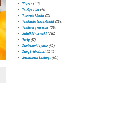
Napoje
(60)
Pasty i sosy
(43)
Pierogi i kluski
(22)
Przekąski i przystawki
(218)
Przetwory na zimę
(39)
Sałatki i surówki
(262)
Torty
(17)
Zapiekanki i pizze
(84)
Zupy i chłodniki
(123)
Śniadania i kolacje
(101)