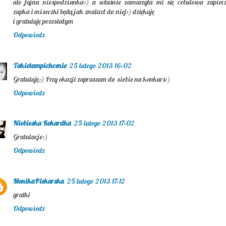
ale fajna niespodzianka:) a właśnie zamarzyła mi się cebulowa zapiec
zupka i miseczki będą jak znalazł do niej:) dziękuję
i gratuluję pozostałym
Odpowiedz
Takietampichcenie
25 lutego 2013 16:02
Gratuluję;) Przy okazji zapraszam do siebie na konkurs:)
Odpowiedz
Niebieska Kokardka
25 lutego 2013 17:02
Gratulacje:)
Odpowiedz
MonikaPiekarska
25 lutego 2013 17:12
gratki
Odpowiedz