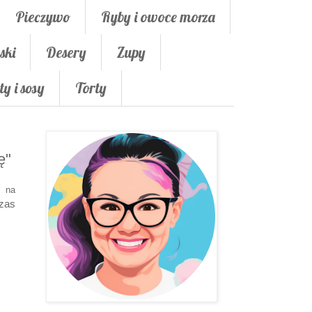
Pieczywo
Ryby i owoce morza
ski
Desery
Zupy
ty i sosy
Torty
ę"
w na
zas