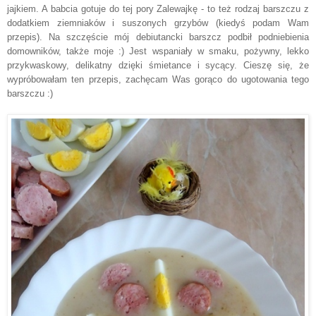
jajkiem
. A bab
cia
gotuje do tej pory Zalewajkę - to też rodzaj barszczu
z
dodatkiem ziemniaków i suszonych grzybów
(kiedyś poda
m Wam
przepis
)
. Na szczęście mój debiutancki barszcz
pod
bił
pod
niebienia
domowników, także moje :) Jest wspaniały w smaku, pożywny, lekko
przykwaskowy, delikatny dzięki śmietance i sycą
cy. Cieszę się, że
wypróbowałam ten przepis
,
zachęcam Was gorąco do ugotowania tego
barszczu
:)