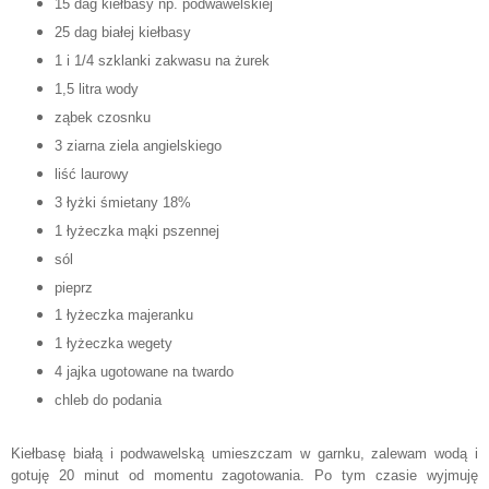
15 dag kiełbasy np. podwawel
skiej
25 dag białej kiełbasy
1 i 1
/4 szklanki zakwasu na żurek
1,5 litra wody
ząbek czosnku
3 ziarna zie
la angielskiego
liść laurowy
3 łyżki
śmietany 1
8%
1 łyżeczk
a mąki pszenne
j
sól
pieprz
1 łyżeczka majeranku
1 łyżeczka wegety
4 jaj
ka
ugotowan
e
na twardo
chleb do podania
Kiełbasę białą i podwawelską umieszczam w garnku, zalewam wodą i
gotuję 20 minut od momentu zagotowania. Po tym czasie wyjmuję