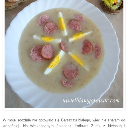
W mojej rodzinie nie gotowało się Barszczu białego
, więc nie znałam go
wcześniej. Na w
ielkanocnym śniadaniu królował Żurek z kiełbasą
i