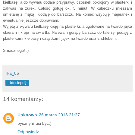
kiełbasę, a do wywaru dodaję przyprawy, czosnek pokrojony w plasterki i
zakwas na żurek. Całość gotuję ok. 5 minut. W kubeczku mieszam
śmietanę z mąką i dodaję do barszczu. Na koniec wsypuję majeranek i
ewentualnie jeszcze doprawiam.
Wyjętą z wywaru kiełbasę kroję na plasterki, a ugotowane na twardo jajka
obieram i kroję na ćwiartki.
Nalewam gorący barszcz do talerzy, podaję z
plasterkami kiełbasy i cząstkami jajek na twardo oraz z chlebem.
Smacznego! :)
ilka_86
Udostępnij
14 komentarzy:
Unknown
26 marca 2013 21:27
pyszny musi być:)
Odpowiedz