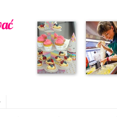
wać
w