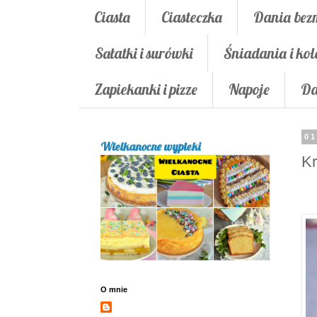
Ciasta
Ciasteczka
Dania bez
Sałatki i surówki
Śniadania i kol
Zapiekanki i pizze
Napoje
Da
01
Wielkanocne wypieki
Kr
O mnie