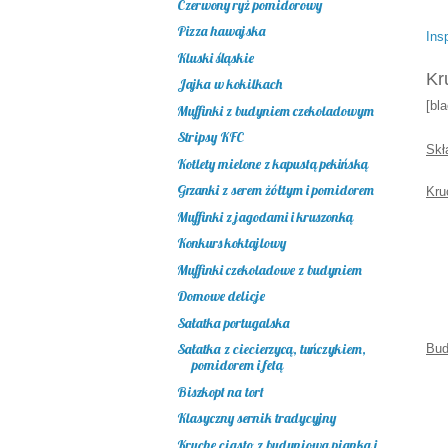
Czerwony ryż pomidorowy
Pizza hawajska
Ins
Kluski śląskie
Kr
Jajka w kokilkach
[bl
Muffinki z budyniem czekoladowym
Stripsy KFC
S
kł
Kotlety mielone z kapustą pekińską
Grzanki z serem żółtym i pomidorem
K
ru
Muffinki z jagodami i kruszonką
Konkurs koktajlowy
Muffinki czekoladowe z budyniem
Domowe delicje
Sałatka portugalska
Sałatka z ciecierzycą, tuńczykiem,
Bud
pomidorem i fetą
Biszkopt na tort
Klasyczny sernik tradycyjny
Kruche ciasto z budyniową pianką i