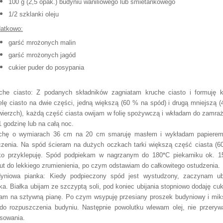
100 g (2,5 opak.) budyniu wa
niliowego lub śmietankowego
1/2 szklanki oleju
at
kowo
:
garść
mrożonych malin
garść mrożonych jagód
cukier puder do posypania
che ciasto:
Z podanych składników za
gniat
am kruche ciasto i for
muję k
elę ciasto
na
dwie czę
ści
, jedną większą (60 % na spód)
i drugą mniejszą 
wierzch),
każdą część ciasta owijam w folię spożywczą
i wkł
adam do zamraż
1 godzin
ę lub na całą
noc.
chę o wymiarach
36
cm na 20 cm smaruję masłem
i
wy
kł
adam
papiere
czenia. Na spód ścieram na dużych oczkach tar
ki
większą część ciasta (6
ko przyklep
u
ję
. Spód podpiekam w
nagrzanym do 180*C piekarniku ok. 1
ut do lekkiego zrumienienia, po czym o
dstawiam do całkowitego ostudzenia.
yniowa pianka: Kiedy podpieczony spód jest wystudzony, zaczynam ub
łka. Białka ubijam ze szczyptą soli, pod koniec ubijania stopniowo dodaję cuki
jam na sztywną pianę. Po czym
wsyp
uję przesiany
proszek budyniowy
i mik
do rozpuszczenia budyniu
. Następnie powolutku wlew
am
olej, nie przeryw
sowania.