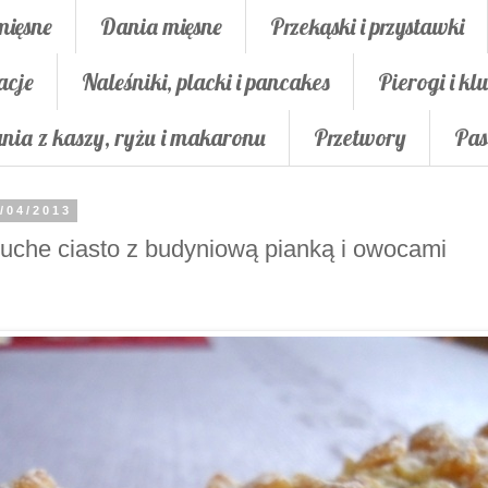
mięsne
Dania mięsne
Przekąski i przystawki
acje
Naleśniki, placki i pancakes
Pierogi i klu
nia z kaszy, ryżu i makaronu
Przetwory
Pas
/04/2013
uche ciasto z budyniową pianką i owocami