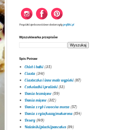
Przyciski społecznościowe dostarczyły
profilki.pl
Wyszukiwarka przepisów
Spis Potraw
Chleb i bułki
(35)
Ciasta
(341)
Ciasteczka i inne małe wypieki
(117)
Czekoladki i pralinki
(13)
Dania bezmięsne
(59)
Dania mięsne
(312)
Dania z ryb i owoców morza
(57)
Dania z ryżu/kaszy/makaronu
(154)
Desery
(149)
Naleśniki/placki/pancakes
(114)