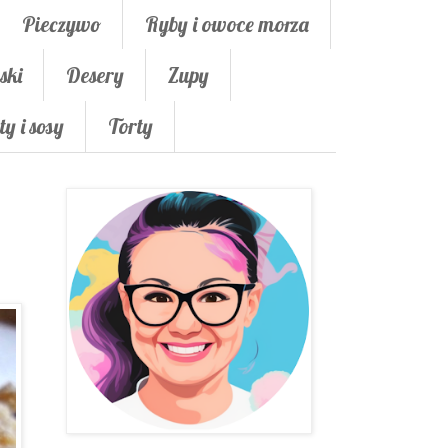
Pieczywo
Ryby i owoce morza
ski
Desery
Zupy
ty i sosy
Torty