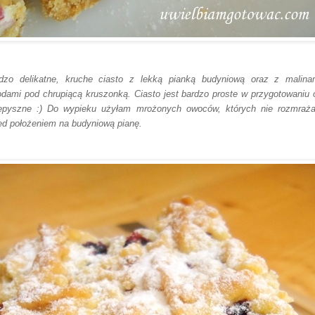
dzo delika
tne, kruche ciasto z lekką pianką budyniową oraz z malina
odami pod
chrupiącą kruszonką. Ciasto jest bardzo proste w przygotowaniu 
epyszne :) Do wypieku użyłam mrożonych owoców, których nie rozmraż
ed
położeniem na budyniową pian
ę.