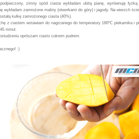
podpieczony, zimny spód ciasta wykładam ubitą pianę, wyrównuję łyżką
n
ę wykładam
zamrożone
maliny (otworkami do góry) i jagody. Na wierzch ści
ostał
ą kulkę
zamrożonego ciasta (40%).
chę z ciastem wstawiam do nagrzanego do temperatury 180ºC piekarnika i p
45 minut.
ostudzeniu oprószam ciasto cukrem pud
rem.
cznego! :)