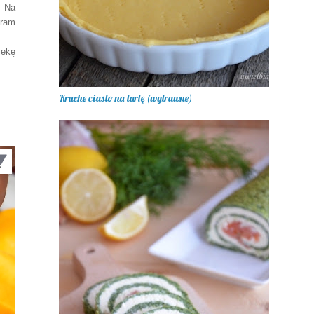
. Na
eram
ie
kę
Kruche ciasto na tartę (wytrawne)