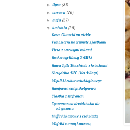
lipca
(31)
►
czerwca
(26)
►
maja
(27)
►
kwietnia
(29)
▼
Deser Chmurki na niebie
Pełnoziarniste crumble z jabłkami
Pizza z serowymi bokami
Konkurs grillowy KAMIS
Kawa Latte Macchiato z krówkami
Skrzydełka KFC (Hot Wings)
Wyniki konkursu koktajlowego
Kampania antynikotynowa
Ciastka z szafranem
Cynamonowa drożdżówka do
odrywania
Muffinki kawowe z czekoladą
Wafelki z masą kawową