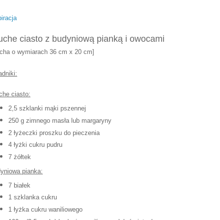
piracja
uche ciasto z budyniową pianką i owocami
acha o wymiarach
36 cm x 20 cm
]
adniki:
che ciasto:
2,5 szklanki mąki pszennej
250 g zimnego masł
a lub margaryny
2 łyżeczki proszku do pieczenia
4 łyżki cukru pudru
7 żółtek
yniowa pianka:
7 białek
1 szklanka
cukru
1 łyżka cukru wani
l
iowego