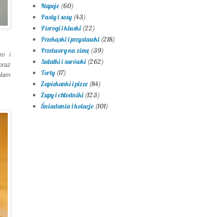
Napoje
(60)
Pasty i sosy
(43)
Pierogi i kluski
(22)
Przekąski i przystawki
(218)
Przetwory na zimę
(39)
mi i
Sałatki i surówki
(262)
or
az
Torty
(17)
a
łam
Zapiekanki i pizze
(84)
Zupy i chłodniki
(123)
Śniadania i kolacje
(101)