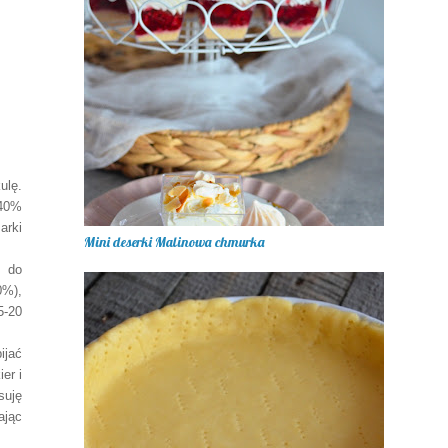
ulę.
(40%
arki
Mini deserki Malinowa chmurka
m do
0%),
5-20
ijać
er i
suję
ając