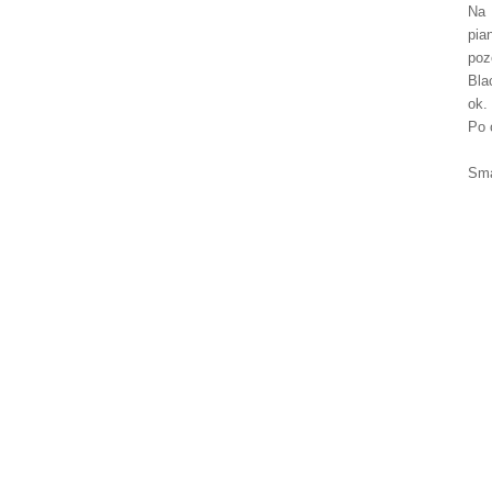
Na 
pia
poz
Bla
ok.
Po 
Sma