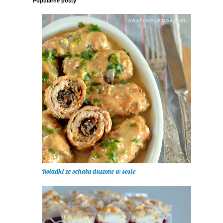
Popularne posty
Roladki ze schabu duszone w sosie