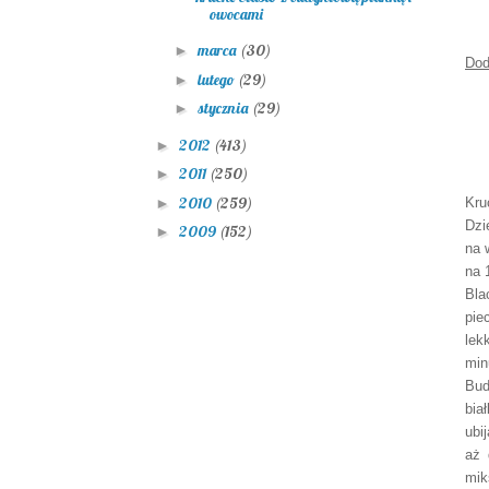
owocami
marca
(30)
►
Dod
lutego
(29)
►
stycznia
(29)
►
2012
(413)
►
2011
(250)
►
2010
(259)
Kru
►
Dzi
2009
(152)
►
na 
na 
Bla
pie
lek
min
Bud
bia
ubi
aż 
mik