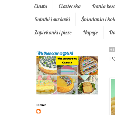
Ciasta
Ciasteczka
Dania bez
Sałatki i surówki
Śniadania i kol
Zapiekanki i pizze
Napoje
Da
03
Wielkanocne wypieki
Pa
O mnie