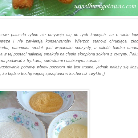
owe paluszki rybne nie umywają się do tych kupnych, s
ą o wiele lep
owsze i nie zawi
erają konserwantów. Wierzch stanowi chrupiąca,
złoc
ierka,
natomias
t środek jest
wspaniale soczysty, a całość bardzo smac
b
a w tej postaci najlepiej smakuje na ciepło skropiona
sokiem z cytryny. Palu
na podawa
ć z frytkami, surówk
ami
i ulubionymi sos
ami.
ygo
towanie potrawy wbre
w pozorom nie jest trudne,
jednak nale
ży się licz
, że będzie trochę więcej sprząt
ania w kuchni niż zwykle ;)