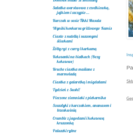
Sałatka warstwowa z rzodkiewką,
jajkiem i szczypio...
Kurczak w sosie Tikki Masala
Wyniki konkursu grillowego Kamis
Ciasto z nutellą i suszonymi
śliwkami
Żółty ryż z curry i kurkumą
Ins
Kokosanki na białkach (Bezy
kokosowe)
Pa
Kruche ciastka maślane z
marmoladą
Skł
Ciastka z galaretką i migdałami
Tydzień z Sushi!
Pieczone ziemniaki z piekarnika
Gęs
Szaszłyki z kurczakiem, ananasem i
brzoskwinią
Crumble z jagodami i kokosową
kruszonką
Paluszki rybne