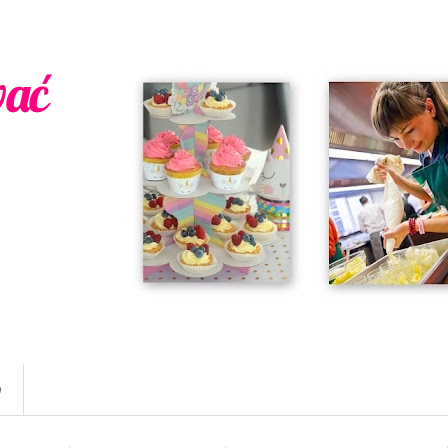
wać
w