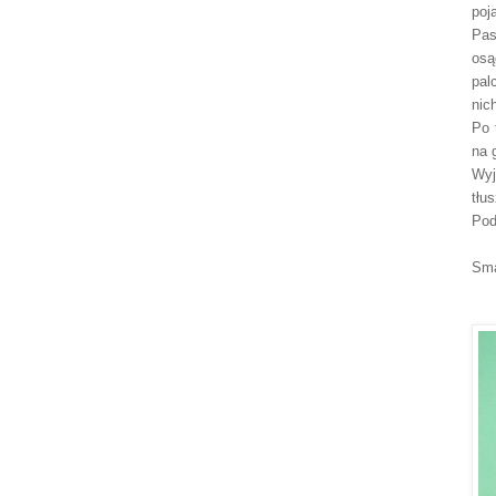
poj
Pas
osą
pal
nic
Po 
na 
Wy
tł
us
Pod
Sma