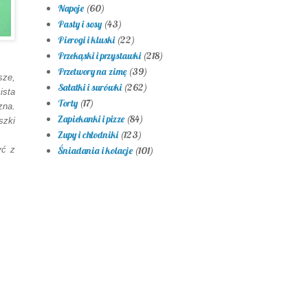
Napoje
(60)
Pasty i sosy
(43)
Pierogi i kluski
(22)
Przekąski i przystawki
(218)
Przetwory na zimę
(39)
sze,
Sałatki i surówki
(262)
ista
Torty
(17)
zna.
Zapiekanki i pizze
(84)
szki
Zupy i chłodniki
(123)
yć z
Śniadania i kolacje
(101)