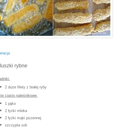
piracja
luszki rybne
adniki
:
2 duże filety z białej ryby
te ciasto naleśnikowe:
1 jajko
2 łyżki mleka
2 łyżki mąki pszennej
szczypta soli