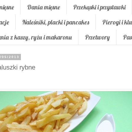
mięsne
Dania mięsne
Przekąski i przystawki
acje
Naleśniki, placki i pancakes
Pierogi i klu
nia z kaszy, ryżu i makaronu
Przetwory
Pas
/05/2013
luszki rybne