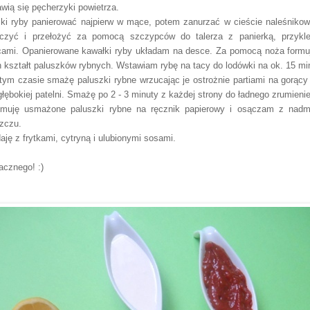
awią się pęcherzyki powietrza.
ki ryby panierować najpierw w mące, potem zan
urzać w cieście
naleśniko
czyć i prz
ełożyć
za pomocą szczypców
do talerza z panierką, przykl
cami
.
Opanierowane kawałki ryby układam na desce. Za
pomocą noża formu
h
kształt paluszków rybnych. Wstawiam rybę
na tacy do lodówki na ok. 15 mi
tym czasie smażę paluszki rybne wrzucając je ostrożnie partiami
na gorący 
głębokiej patelni. Smażę po 2 - 3 minuty z każdej strony
do ładnego zrumienie
jmuję usma
ż
one paluszki rybne na ręcznik papierowy i osączam z nadm
zczu.
aję z frytkami, cytryną i
ulubionymi sosami.
cznego! :)