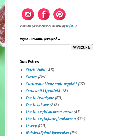
Przyciski społecznościowe dostarczyły
profilki.pl
Wyszukiwarka przepisów
Spis Potraw
Chleb i bułki
(35)
Ciasta
(341)
Ciasteczka i inne małe wypieki
(117)
Czekoladki i pralinki
(13)
Dania bezmięsne
(59)
Dania mięsne
(312)
Dania z ryb i owoców morza
(57)
Dania z ryżu/kaszy/makaronu
(154)
Desery
(149)
Naleśniki/placki/pancakes
(114)