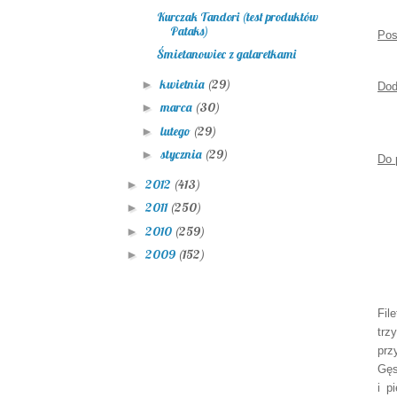
Kurczak Tandori (test produktów
Pataks)
Pos
Śmietanowiec z galaretkami
kwietnia
(29)
►
Dod
marca
(30)
►
lutego
(29)
►
stycznia
(29)
►
Do
2012
(413)
►
2011
(250)
►
2010
(259)
►
2009
(152)
►
Fil
trzy
prz
Gę
i p