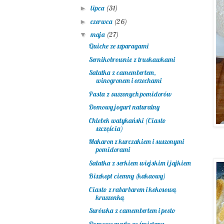
lipca
(31)
►
czerwca
(26)
►
maja
(27)
▼
Quiche ze szparagami
Sernikobrownie z truskawkami
Sałatka z camembertem,
winogronem i orzechami
Pasta z suszonych pomidorów
Domowy jogurt naturalny
Chlebek watykański (Ciasto
szczęścia)
Makaron z kurczakiem i suszonymi
pomidorami
Sałatka z serkiem wiejskim i jajkiem
Biszkopt ciemny (kakaowy)
Ciasto z rabarbarem i kokosową
kruszonką
Surówka z camembertem i pesto
Domowe masło ze śmietany