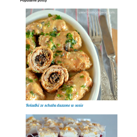
Popularne posty
Roladki ze schabu duszone w sosie