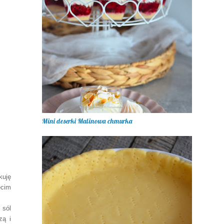
Mini deserki Malinowa chmurka
kuję
ecim
, sól
zą
i