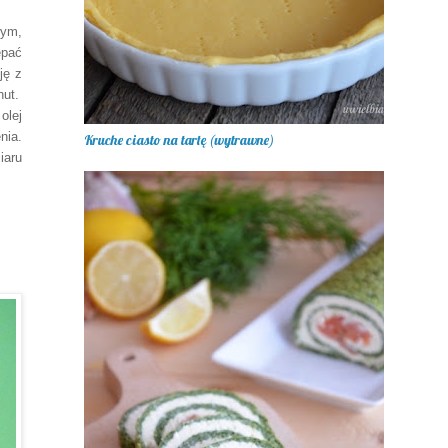
wym,
epać
ję z
nut.
olej
nia.
Kruche ciasto na tartę (wytrawne)
iaru