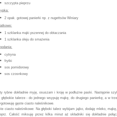
szczypta pieprzu
ypka:
2 opak. gotowej panierki np. z nugettsów Winiary
atkowo
:
1
szklanka mąki pszennej do ob
taczania
1 szklanka oleju do smażenia
podania:
cytryna
frytki
sos pomidorowy
sos czosnkowy
ety rybne dokładnie myję, osuszam i kroję w podłużne paski.
Następnie
szy
głębokie talerze - do jednego wsypu
ję mąkę, do drugiego panierkę, a
w
trz
ygotowuję gęste ciasto naleśnikowe.
s
te ciasto naleśnikowe:
Na głęboki talerz wybijam jajko, dodaję mleko, mąkę
ieprz
. Całość miksuję przez kilka
minut aż składni
ki się dokładnie połąc