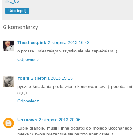
ilka_86
Udostępnij
6 komentarzy:
Thestreetpink
2 sierpnia 2013 16:42
o prosze , mieszałąm wszystko ale nie zapiekałam :)
Odpowiedz
Yourii
2 sierpnia 2013 19:15
pyszne śniadanie pozbawione konserwantów :) podoba mi
się ;)
Odpowiedz
Unknown
2 sierpnia 2013 20:06
Lubię granole, musli i inne dodatki do mojego ukochanego
mleka :) Twoja prezentuję się bardzo apetycznie :)