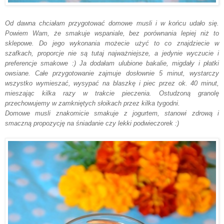
Od dawna chciałam przygotować domowe musli i w końcu udało się.
Powiem Wam, że smakuje wspaniale, bez porównania lepiej niż to
sklepowe. Do jego wykonania możecie użyć to co znajdziecie w
szafkach, proporcje nie są tutaj najważniejsze, a jedynie wyczucie i
preferencje smakowe :) Ja dodałam ulubione bakalie, migdały i płatki
owsiane. Całe przygotowanie zajmuje dosłownie 5 minut, wystarczy
wszystko wymieszać, wysypać na blaszkę i piec przez ok. 40 minut,
mieszając kilka razy w trakcie pieczenia. Ostudzoną granolę
przechowujemy w zamkniętych słoikach przez kilka tygodni.
Domowe musli znakomicie smakuje z jogurtem, stanowi zdrową i
smaczną propozycję na śniadanie czy lekki podwieczorek :)