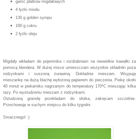
garść płatków migdałowych
4 łyżki miodu
130 g golden syropu
100 g cukru
2 łyżki oleju
Migdały wkładam do pojemnika i rozdrabniam na niewielkie kawałki za
pomocą blendera. W dużej misce umieszczam wszystkie składniki poza
rodzynkami i suszoną żurawiną. Dokładnie mieszam. Wsypuję
mieszankę na dużą blachę wyłożoną papierem do pieczenia. Piekę około
40 minut w piekarniku nagrzanym do temperatury 170*C mieszając kilka
razy. Po wystudzeniu mieszam z rodzynkami.
Ostudzoną granolę przekładam do słoika, zakręcam szczelnie.
Przechowuję w suchym miejscu do kilku tygodni.
Smacznego! :)