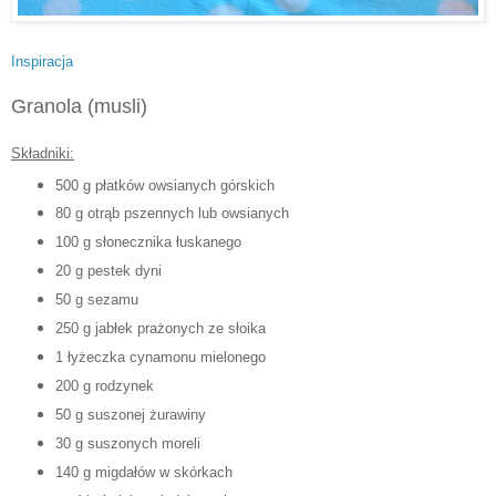
Inspiracja
Granola (musli)
Składniki:
500 g płatków owsianych górskich
80 g otrąb pszennych lub owsianych
100 g słonecznika łuskanego
20 g pestek dyni
50 g sezamu
250 g jabłek prażonych ze słoika
1 łyżeczka cynamonu mielonego
200 g rodzynek
50 g suszonej żurawiny
30 g suszonych moreli
140 g migdałów w skórkach