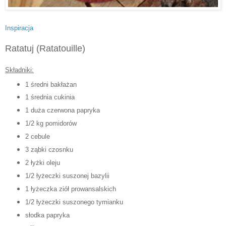
Inspiracja
Ratatuj (Ratatouille)
Składniki:
1 średni bakłażan
1 średnia cukinia
1 duża czerwona papryka
1/2 kg pomidorów
2 cebule
3 ząbki czosnku
2 łyżki oleju
1/2 łyżeczki suszonej bazylii
1 łyżeczka ziół prowansalskich
1/2 łyżeczki suszonego tymianku
słodka papryka