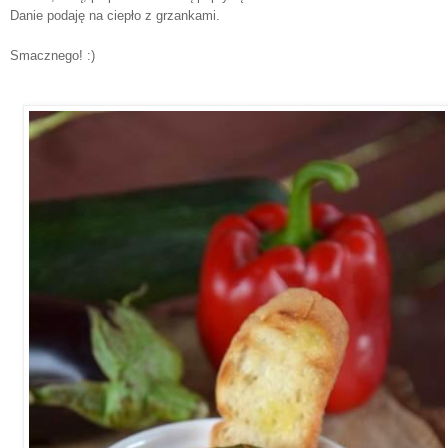
Danie podaję na ciepło z grzankami.
Smacznego! :)