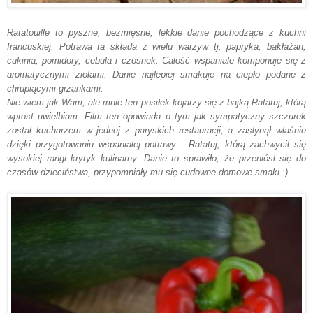
Ratatouille to pyszne, bezmięsne, lekkie danie pochodzące z kuchni
francuskiej. Potrawa ta składa z wielu warzyw tj. papryka, bakłażan,
cukinia, pomidory, cebula i czosnek. Całość wspaniale komponuje się z
aromatycznymi ziołami. Danie najlepiej smakuje na ciepło podane z
chrupiącymi grzankami.
Nie wiem jak Wam, ale mnie ten posiłek kojarzy się z bajką Ratatuj, którą
wprost uwielbiam. Film ten opowiada o tym jak sympatyczny szczurek
został kucharzem w jednej z paryskich restauracji, a zasłynął właśnie
dzięki przygotowaniu wspaniałej potrawy - Ratatuj, którą zachwycił się
wysokiej rangi krytyk kulinarny. Danie to sprawiło, że przeniósł się do
czasów dzieciństwa, przypomniały mu się cudowne domowe smaki :)