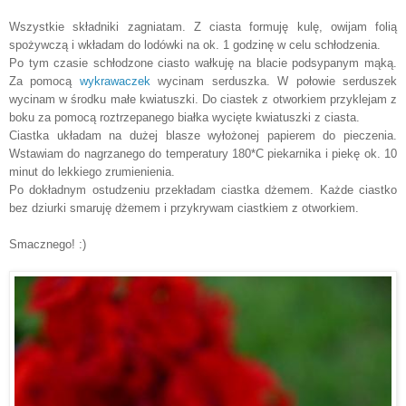
Wszystkie składniki zagniatam. Z ciasta formuję kulę, owijam folią
spożywczą i wkładam do lodówki na ok. 1 godzinę w celu schłodzenia.
Po tym czasie schłodzone ciasto wałkuję na blacie podsypanym mąką.
Za pomocą
wykrawaczek
wycinam serduszka. W połowie serduszek
wycinam w środku małe kwiatuszki. Do ciastek z otworkiem przyklejam z
boku za pomocą roztrzepanego białka wycięte kwiatuszki z ciasta.
Ciastka układam na dużej blasze wyłożonej papierem do pieczenia.
Wstawiam do nagrzanego do temperatury 180*C piekarnika i piekę ok. 10
minut do lekkiego zrumienienia.
Po dokładnym ostudzeniu przekładam ciastka dżemem. Każde ciastko
bez dziurki smaruję dżemem i przykrywam ciastkiem z otworkiem.
Smacznego! :)