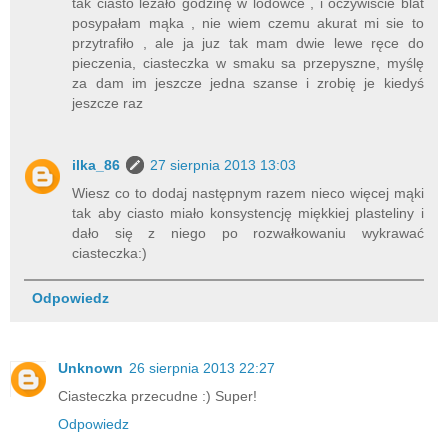
tak ciasto leżało godzinę w lodówce , i oczywiście blat
posypałam mąka , nie wiem czemu akurat mi sie to
przytrafiło , ale ja juz tak mam dwie lewe ręce do
pieczenia, ciasteczka w smaku sa przepyszne, myślę
za dam im jeszcze jedna szanse i zrobię je kiedyś
jeszcze raz
ilka_86
27 sierpnia 2013 13:03
Wiesz co to dodaj następnym razem nieco więcej mąki
tak aby ciasto miało konsystencję miękkiej plasteliny i
dało się z niego po rozwałkowaniu wykrawać
ciasteczka:)
Odpowiedz
Unknown
26 sierpnia 2013 22:27
Ciasteczka przecudne :) Super!
Odpowiedz