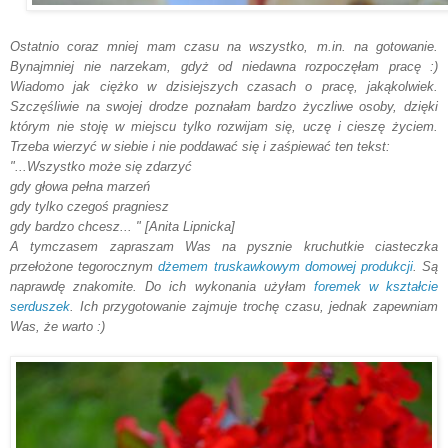
Ostatnio coraz mniej mam czasu na wszystko, m.in. na gotowanie.
Bynajmniej nie narzekam, gdyż od niedawna rozpoczęłam pracę :)
Wiadomo jak ciężko w dzisiejszych czasach o pracę, jakąkolwiek.
Szczęśliwie na swojej drodze poznałam bardzo życzliwe osoby, dzięki
którym nie stoję w miejscu tylko rozwijam się, uczę i cieszę życiem.
Trzeba wierzyć w siebie i nie poddawać się i zaśpiewać ten tekst:
"...Wszystko może się zdarzyć
gdy głowa pełna marzeń
gdy tylko czegoś pragniesz
gdy bardzo chcesz... " [Anita Lipnicka]
A tymczasem zapraszam Was na pysznie kruchutkie ciasteczka
przełożone tegorocznym
dżemem truskawkowym domowej produkcji
. Są
naprawdę znakomite. Do ich wykonania użyłam
foremek w kształcie
serduszek
. Ich przygotowanie zajmuje trochę czasu, jednak zapewniam
Was, że warto :)