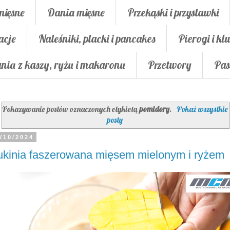
mięsne
Dania mięsne
Przekąski i przystawki
acje
Naleśniki, placki i pancakes
Pierogi i klu
nia z kaszy, ryżu i makaronu
Przetwory
Pas
Pokazywanie postów oznaczonych etykietą
pomidory
.
Pokaż wszystkie
posty
/10/2024
kinia faszerowana mięsem mielonym i ryżem