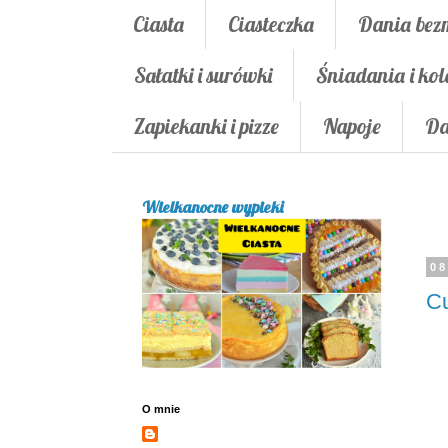
Ciasta
Ciasteczka
Dania bez
Sałatki i surówki
Śniadania i kol
Zapiekanki i pizze
Napoje
Da
Wielkanocne wypieki
08
Cu
O mnie