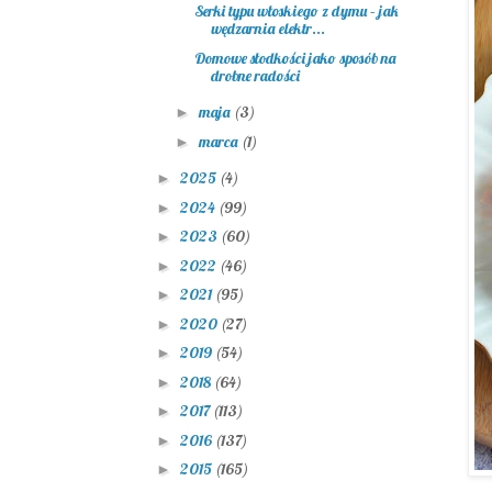
Serki typu włoskiego z dymu – jak
wędzarnia elektr...
Domowe słodkości jako sposób na
drobne radości
maja
(3)
►
marca
(1)
►
2025
(4)
►
2024
(99)
►
2023
(60)
►
2022
(46)
►
2021
(95)
►
2020
(27)
►
2019
(54)
►
2018
(64)
►
2017
(113)
►
2016
(137)
►
2015
(165)
►