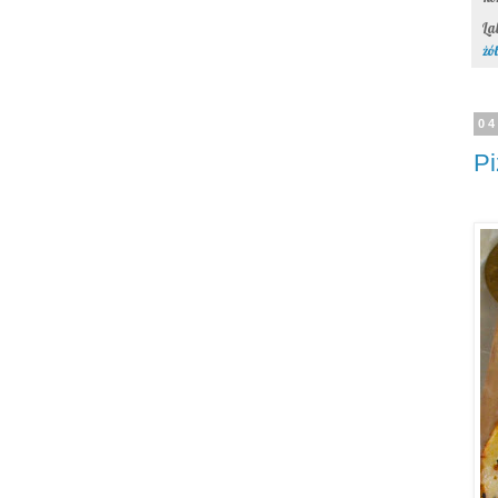
La
żó
04
Pi