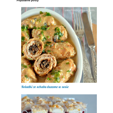
Popularne posty
Roladki ze schabu duszone w sosie