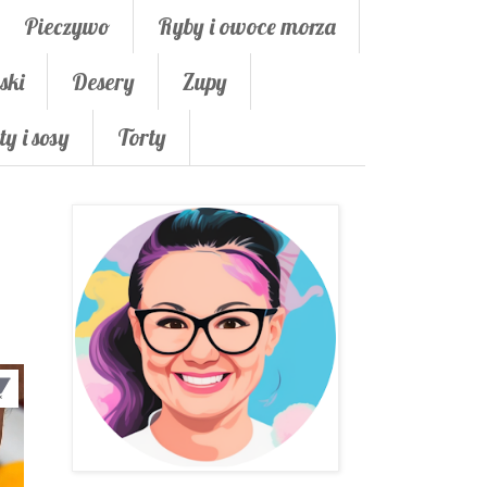
Pieczywo
Ryby i owoce morza
ski
Desery
Zupy
ty i sosy
Torty