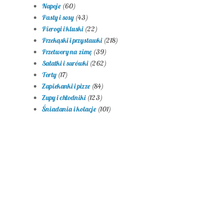
Napoje
(60)
Pasty i sosy
(43)
Pierogi i kluski
(22)
Przekąski i przystawki
(218)
Przetwory na zimę
(39)
Sałatki i surówki
(262)
Torty
(17)
Zapiekanki i pizze
(84)
Zupy i chłodniki
(123)
Śniadania i kolacje
(101)