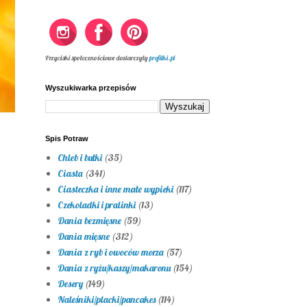
Przyciski społecznościowe dostarczyły
profilki.pl
Wyszukiwarka przepisów
Spis Potraw
Chleb i bułki
(35)
Ciasta
(341)
Ciasteczka i inne małe wypieki
(117)
Czekoladki i pralinki
(13)
Dania bezmięsne
(59)
Dania mięsne
(312)
Dania z ryb i owoców morza
(57)
Dania z ryżu/kaszy/makaronu
(154)
Desery
(149)
Naleśniki/placki/pancakes
(114)