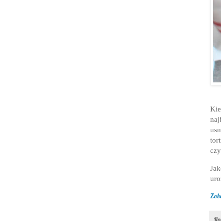
Kie
na
usm
tor
czy
Ja
uro
Zob
Il