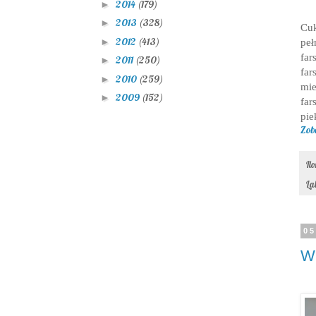
2014
(179)
►
2013
(328)
►
Cuk
2012
(413)
►
peł
far
2011
(250)
►
far
2010
(259)
►
mie
2009
(152)
►
far
pie
Zob
Il
La
05
Wr