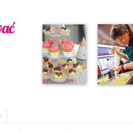
wać
w