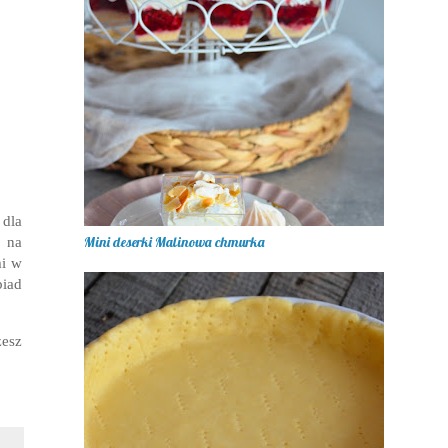
 dla
 na
Mini deserki Malinowa chmurka
mi w
biad
esz