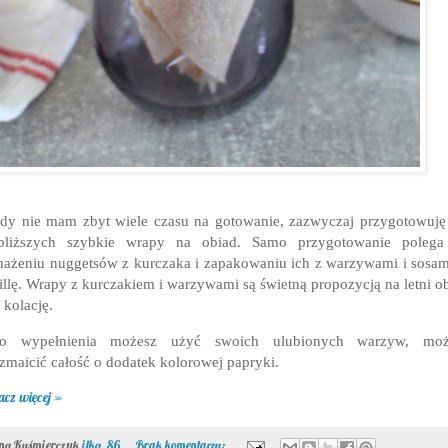
dy nie mam zbyt wiele czasu na gotowanie, zazwyczaj przygotowuję
jbliższych szybkie wrapy na obiad. Samo przygotowanie polega
ażeniu nuggetsów z kurczaka i zapakowaniu ich z warzywami i sosa
tillę. Wrapy z kurczakiem i warzywami są świetną propozycją na letni o
 kolację.
ko wypełnienia możesz użyć swoich ulubionych warzyw, moż
zmaicić całość o dodatek kolorowej papryki.
acz więcej »
ona Kuśmierczyk
ilka_86
Brak komentarzy: