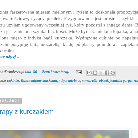
inia faszerowana mięsem mielonym i ryżem to doskonała propozycj
nowartościowy, sycący posiłek. Przygotowanie jest proste i szybkie
szu użyłam ugotowany wcześniej ryż, który pozostał z innego dania. 
szu jest zmielona szynka bez kości. Może być też mielona łopatka, a n
lone mięso z indyka bądź kurczaka. Wydrążone cukinie po napełni
szem posypuję tartą mozarellą, kładę półplastry pomidora i zapiek
karniku.
acz więcej »
ona Kuśmierczyk
ilka_86
Brak komentarzy:
bels:
cukinia
,
Dania mięsne
,
kurkuma
,
mięso mielone
,
mozarella
,
obiad
,
pomidory
,
ryż
,
zi
/08/2024
apy z kurczakiem