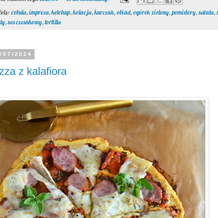
bels:
cebula
,
impreza
,
ketchup
,
kolacja
,
kurczak
,
obiad
,
ogórek zielony
,
pomidory
,
sałata
,
łty
,
sos czosnkowy
,
tortilla
/07/2024
zza z kalafiora