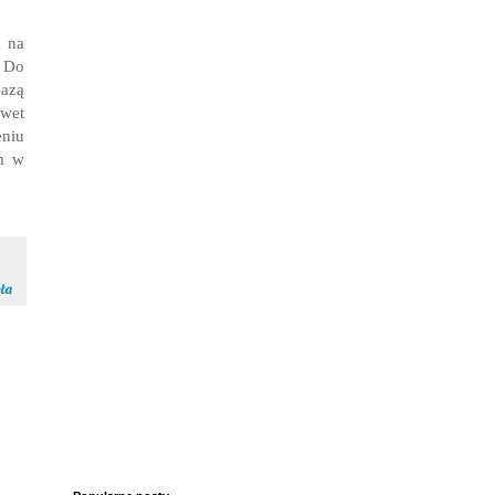
a na
. Do
Bazą
awet
eniu
am w
oła