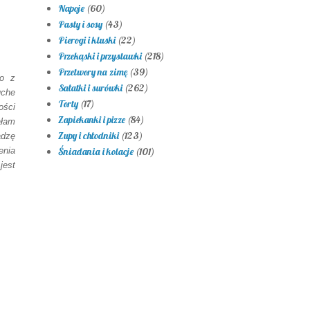
Napoje
(60)
Pasty i sosy
(43)
Pierogi i kluski
(22)
Przekąski i przystawki
(218)
Przetwory na zimę
(39)
to z
Sałatki i surówki
(262)
uche
Torty
(17)
ości
Zapiekanki i pizze
(84)
ałam
Zupy i chłodniki
(123)
adzę
enia
Śniadania i kolacje
(101)
jest