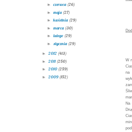
czerwca
(26)
►
maja
(27)
►
kwietnia
(29)
►
marca
(30)
►
Dod
lutego
(29)
►
stycznia
(29)
►
2012
(413)
►
W m
2011
(250)
►
Cia
2010
(259)
►
na 
2009
(152)
►
wył
zam
Śli
man
Na 
Dru
Cia
min
pod