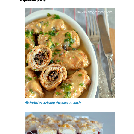
Popularne posty
Roladki ze schabu duszone w sosie