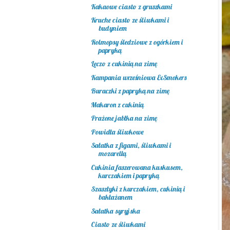
Kakaowe ciasto z gruszkami
Kruche ciasto ze śliwkami i
budyniem
Rolmopsy śledziowe z ogórkiem i
papryką
Leczo z cukinią na zimę
Kampania wrześniowa ExSmokers
Buraczki z papryką na zimę
Makaron z cukinią
Prażone jabłka na zimę
Powidła śliwkowe
Sałatka z figami, śliwkami i
mozarellą
Cukinia faszerowana kuskusem,
kurczakiem i papryką
Szaszłyki z kurczakiem, cukinią i
bakłażanem
Sałatka syryjska
Ciasto ze śliwkami