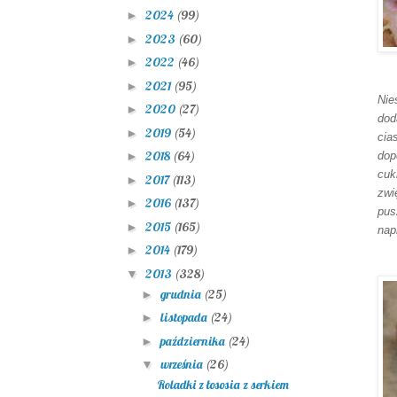
2024
(99)
►
2023
(60)
►
2022
(46)
►
2021
(95)
►
Nie
2020
(27)
►
dod
2019
(54)
►
cia
2018
(64)
dop
►
cuk
2017
(113)
►
zwi
2016
(137)
►
pus
2015
(165)
►
nap
2014
(179)
►
2013
(328)
▼
grudnia
(25)
►
listopada
(24)
►
października
(24)
►
września
(26)
▼
Roladki z łososia z serkiem