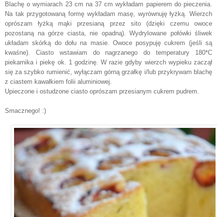
Blachę o wymiarach 23 cm na 37 cm wykładam papierem do pieczenia.
Na tak przygotowaną formę wykładam masę, wyrównuję łyżką. Wierzch
oprószam łyżką mąki przesianą przez sito (dzięki czemu owoce
pozostaną na górze ciasta, nie opadną). Wydrylowane połówki śliwek
układam skórką do dołu na masie. Owoce posypuję cukrem (jeśli są
kwaśne). Ciasto wstawiam do nagrzanego do temperatury 180*C
piekarnika i piekę ok. 1 godzinę. W razie gdyby wierzch wypieku zaczął
się za szybko rumienić, wyłączam górną grzałkę i/lub przykrywam blachę
z ciastem kawałkiem folii aluminiowej.
Upieczone i ostudzone ciasto oprószam przesianym cukrem pudrem.
Smacznego! :)