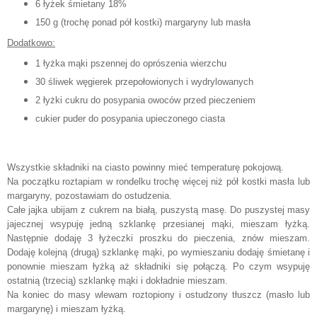
6 łyżek śmietany 18%
150 g (trochę ponad pół kostki) margaryny lub masła
Dodatkowo:
1 łyżka mąki pszennej do oprószenia wierzchu
30 śliwek węgierek przepołowionych i wydrylowanych
2 łyżki cukru do posypania owoców przed pieczeniem
cukier puder do posypania upieczonego ciasta
Wszystkie składniki na ciasto powinny mieć temperaturę pokojową.
Na początku roztapiam w rondelku trochę więcej niż pół kostki masła lub
margaryny, pozostawiam do ostudzenia.
Całe jajka ubijam z cukrem na białą, puszystą masę. Do puszystej masy
jajecznej wsypuję jedną szklankę przesianej mąki, mieszam łyżką.
Następnie dodaję 3 łyżeczki proszku do pieczenia, znów mieszam.
Dodaję kolejną (drugą) szklankę mąki, po wymieszaniu dodaję śmietanę i
ponownie mieszam łyżką aż składniki się połączą. Po czym wsypuję
ostatnią (trzecią) szklankę mąki i dokładnie mieszam.
Na koniec do masy wlewam roztopiony i ostudzony tłuszcz (masło lub
margarynę) i mieszam łyżką.