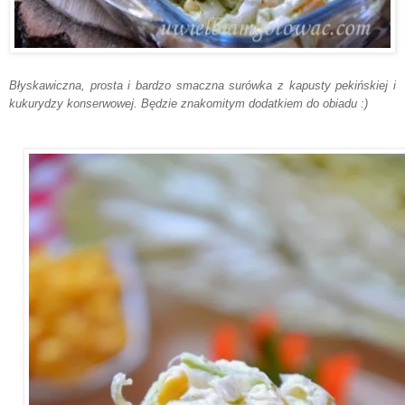
Błyskawiczna, prosta i bardzo smaczna surówka z kapusty pekińskiej i
kukurydzy konserwowej. Będzie znakomitym dodatkiem do obiadu :)