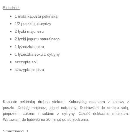
Składniki:
1 mała kapusta pekińska
1/2 puszki kukurydzy
2 łyżki majonezu
2 łyżki jogurtu naturalnego
1 łyżeczka cukru
1 łyżeczka soku z cytryny
szczypta soli
szczypta pieprzu
Kapustę pekińską drobno siekam. Kukurydzę osączam z zalewy z
puszki. Dodaję majonez, jogurt naturalny. Doprawiam do smaku solą,
pieprzem, cukrem i sokiem z cytryny. Całość dokładnie mieszam.
Wstawiam do lodówki na 20 minut do schłodzenia.
Smacznego! :)