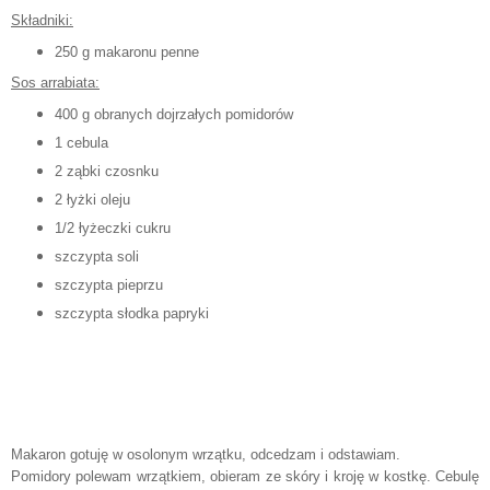
Składniki:
250 g makaronu penne
Sos arrabiata:
400 g obranych dojrzałych pomidorów
1 cebula
2 ząbki czosnku
2 łyżki oleju
1/2 łyżeczki cukru
szczypta soli
szczypta pieprzu
szczypta słodka papryki
Makaron gotuję w osolonym wrzątku, odcedzam i odstawiam.
Pomidory polewam wrzątkiem, obieram ze skóry i kroję w kostkę. Cebulę