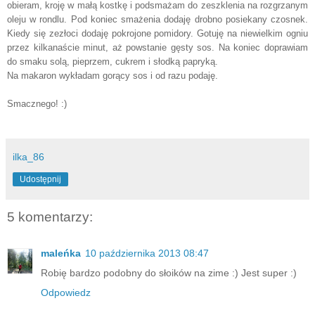
obieram, kroję w małą kostkę i podsmażam do zeszklenia na rozgrzanym
oleju w rondlu. Pod koniec smażenia dodaję drobno posiekany czosnek.
Kiedy się zezłoci dodaję pokrojone pomidory. Gotuję na niewielkim ogniu
przez kilkanaście minut, aż powstanie gęsty sos. Na koniec doprawiam
do smaku solą, pieprzem, cukrem i słodką papryką.
Na makaron wykładam gorący sos i od razu podaję.
Smacznego! :)
ilka_86
Udostępnij
5 komentarzy:
maleńka
10 października 2013 08:47
Robię bardzo podobny do słoików na zime :) Jest super :)
Odpowiedz