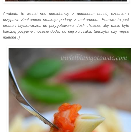
Arrabiata to włoski sos pomidorowy z dodatkiem cebuli, czosnku i
przypraw. Znakomicie smakuje podany z makaronem. Potrawa ta jest
prosta i błyskawiczna do przygotowania. Jeśli chcecie, aby danie było
bardziej pożywne możecie dodać do niej kurczaka, tuńczyka czy mięso
mielone :)