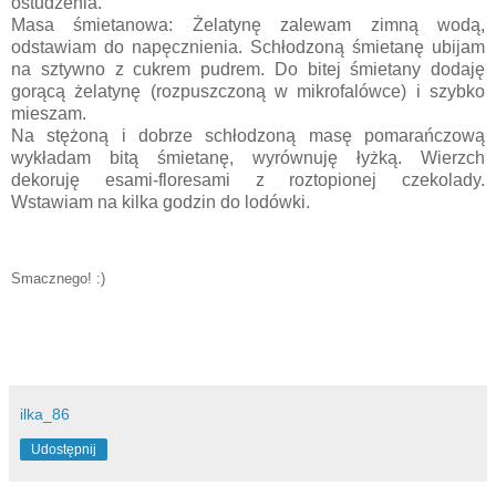
ostudzenia.
Masa śmietanowa: Żelatynę zalewam zimną wodą,
odstawiam do napęcznienia. Schłodzoną śmietanę ubijam
na sztywno z cukrem pudrem. Do bitej śmietany dodaję
gorącą żelatynę (rozpuszczoną w mikrofalówce) i szybko
mieszam.
Na stężoną i dobrze schłodzoną masę pomarańczową
wykładam bitą śmietanę, wyrównuję łyżką. Wierzch
dekoruję esami-floresami z roztopionej czekolady.
Wstawiam na kilka godzin do lodówki.
Smacznego! :)
ilka_86
Udostępnij