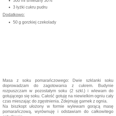
500 ml śmietany 30%
3 łyżki cukru pudru
Dodatkowo:
50 g gorzkiej czekolady
Masa z soku pomarańczowego: Dwie szklanki soku
doprowadzam do zagotowania z cukrem. Budynie
rozpuszczam w pozostałym soku (2 szkl.) i wlewam do
gotującego się soku. Całość gotuję na niewielkim ogniu cały
czas mieszając do zgęstnienia. Zdejmuję garnek z ognia.
Na biszkopt ułożony w formie wylewam gorącą masę
pomarańczową, wyrównuję i odstawiam do całkowitego