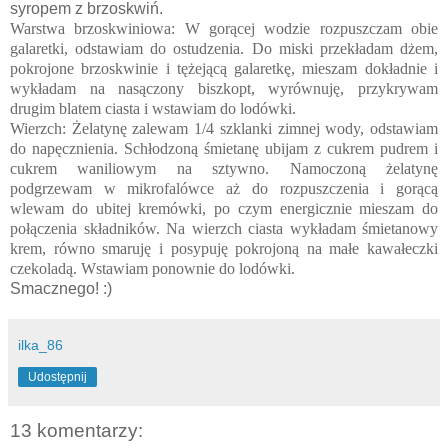
syropem z brzoskwiń.
Warstwa brzoskwiniowa: W gorącej wodzie rozpuszczam obie
galaretki, odstawiam do ostudzenia. Do miski przekładam dżem,
pokrojone brzoskwinie i tężejącą galaretkę, mieszam dokładnie i
wykładam na nasączony biszkopt, wyrównuję, przykrywam
drugim blatem ciasta i wstawiam do lodówki.
Wierzch: Żelatynę zalewam 1/4 szklanki zimnej wody, odstawiam
do napęcznienia. Schłodzoną śmietanę ubijam z cukrem pudrem i
cukrem waniliowym na sztywno. Namoczoną żelatynę
podgrzewam w mikrofalówce aż do rozpuszczenia i gorącą
wlewam do ubitej kremówki, po czym energicznie mieszam do
połączenia składników. Na wierzch ciasta wykładam śmietanowy
krem, równo smaruję i posypuję pokrojoną na małe kawałeczki
czekoladą. Wstawiam ponownie do lodówki.
Smacznego! :)
ilka_86
Udostępnij
13 komentarzy: