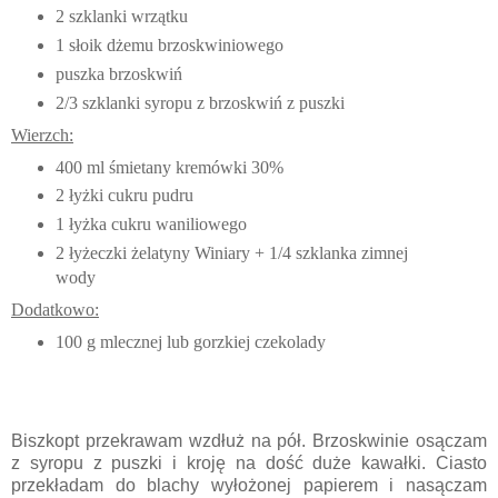
2 szklanki wrzątku
1 słoik dżemu brzoskwiniowego
puszka brzoskwiń
2/3 szklanki syropu z brzoskwiń z puszki
Wierzch:
400 ml śmietany kremówki 30%
2 łyżki cukru pudru
1 łyżka cukru waniliowego
2 łyżeczki żelatyny Winiary + 1/4 szklanka zimnej
wody
Dodatkowo:
100 g mlecznej lub gorzkiej czekolady
Biszkopt przekrawam wzdłuż na pół. Brzoskwinie osączam
z syropu z puszki i kroję na dość duże kawałki. Ciasto
przekładam do blachy wyłożonej papierem i nasączam