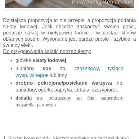
Dzisiejsza propozycja to nie przepis, a
propozycja podania
sałaty lodowej. Jeśli chcecie zaskoczyć swoich gości,
podajcie sałatę w nietypowej formie - w postaci klinów
oblanych sosem. Wykonanie jest bardzo proste i szybkie, a
świetny efekt.
Do przygotowania sałatki potrzebujemy:
główkę
sałaty lodowej
ulubiony
sos
np.
czosnkowy
,
tysiąca
wysp
,
winegret
lub inny
drobno pokrojone/posiekane warzywa
np.
pomidory, ogórki, papryka, cebula, szczypiorek
dodatki
np. pokruszony ser feta, camembert,
mozarella, parmezan
1. Sałatę kroję na pół, a każdą połówkę na ćwiartki (kliny).