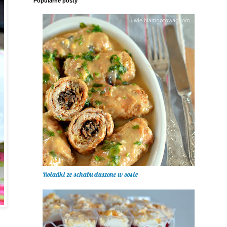
Popularne posty
Roladki ze schabu duszone w sosie