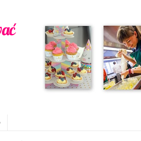
wać
w