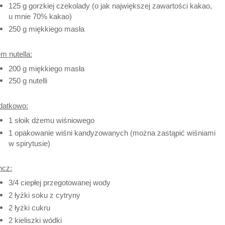
125 g gorzkiej czekolady (o jak największej zawartości kakao,
u mnie 70% kakao)
250 g miękkiego masła
m nutella:
200 g miękkiego masła
250 g nutelli
datkowo:
1 słoik dżemu wiśniowego
1 opakowanie wiśni kandyzowanych (można zastąpić wiśniami
w spirytusie)
ncz:
3/4 ciepłej przegotowanej wody
2 łyżki soku z cytryny
2 łyżki cukru
2 kieliszki wódki