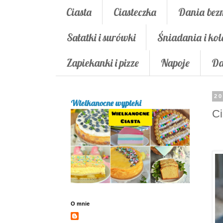
Ciasta
Ciasteczka
Dania bez
Sałatki i surówki
Śniadania i kol
Zapiekanki i pizze
Napoje
Da
20
Wielkanocne wypieki
C
O mnie