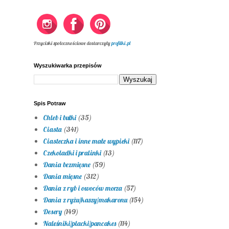
Przyciski społecznościowe dostarczyły
profilki.pl
Wyszukiwarka przepisów
Spis Potraw
Chleb i bułki
(35)
Ciasta
(341)
Ciasteczka i inne małe wypieki
(117)
Czekoladki i pralinki
(13)
Dania bezmięsne
(59)
Dania mięsne
(312)
Dania z ryb i owoców morza
(57)
Dania z ryżu/kaszy/makaronu
(154)
Desery
(149)
Naleśniki/placki/pancakes
(114)