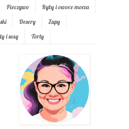
Pieczywo
Ryby i owoce morza
ski
Desery
Zupy
ty i sosy
Torty