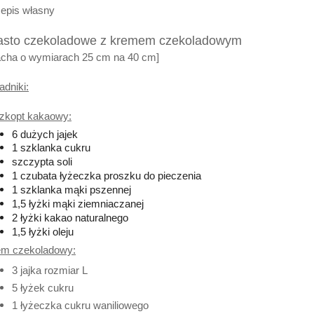
epis własny
asto czekoladowe z kremem czekoladowym
acha o wymiarach 25 cm na 40 cm]
adniki:
zkopt kakaowy:
6 dużych jajek
1 szklanka cukru
szczypta soli
1 czubata łyżeczka proszku do pieczenia
1 szklanka mąki pszennej
1,5 łyżki mąki ziemniaczanej
2 łyżki kakao naturalnego
1,5 łyżki oleju
em czekoladowy:
3 jajka rozmiar L
5 łyżek cukru
1 łyżeczka cukru waniliowego