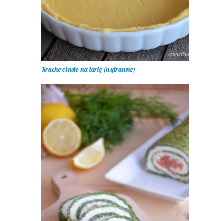
Kruche ciasto na tartę (wytrawne)