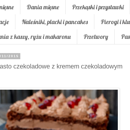
mięsne
Dania mięsne
Przekąski i przystawki
acje
Naleśniki, placki i pancakes
Pierogi i klu
nia z kaszy, ryżu i makaronu
Przetwory
Pas
/11/2015
iasto czekoladowe z kremem czekoladowym