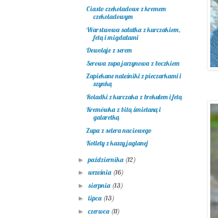
Ciasto czekoladowe z kremem
czekoladowym
Warstwowa sałatka z kurczakiem,
fetą i migdałami
Dewolaje z serem
Serowa zupa jarzynowa z boczkiem
Zapiekane naleśniki z pieczarkami i
szynką
Roladki z kurczaka z brokułem i fetą
Kremówka z bitą śmietaną i
galaretką
Zupa z selera naciowego
Kotlety z kaszy jaglanej
października
(12)
►
września
(16)
►
sierpnia
(13)
►
lipca
(13)
►
czerwca
(11)
►