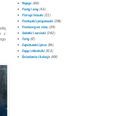
Napoje
(60)
Pasty i sosy
(43)
Pierogi i kluski
(22)
Przekąski i przystawki
(218)
Przetwory na zimę
(39)
ellą
Sałatki i surówki
(262)
m z
Torty
(17)
tego
Zapiekanki i pizze
(84)
Zupy i chłodniki
(123)
Śniadania i kolacje
(101)