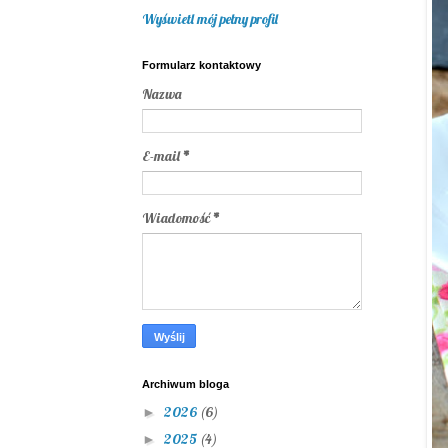
Wyświetl mój pełny profil
Formularz kontaktowy
Nazwa
E-mail
*
Wiadomość
*
Archiwum bloga
2026
(6)
►
2025
(4)
►