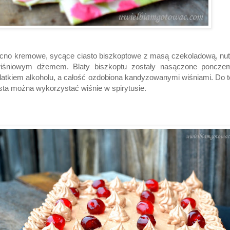
no kremowe, sycące ciasto biszkoptowe z masą czekoladową, nut
wiśniowym dżemem. Blaty biszkoptu zostały nasączone poncze
atkiem alkoholu, a całość ozdobiona kandyzowanymi wiśniami. Do 
sta można wykorzystać wiśnie w spirytusie.