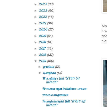
2024
(99)
►
2023
(60)
►
2022
(46)
►
2021
(95)
►
Moc
2020
(27)
►
i 
2019
(54)
►
dod
cia
2018
(64)
►
2017
(113)
►
2016
(137)
►
2015
(165)
▼
grudnia
(12)
►
listopada
(13)
▼
Warsztaty z Lidl "RYBY SĄ
SUPER"
Kremowa zupa brokułowo-serowa
Dorsz w migdałach
Recenzja książki Lidl "RYBY SĄ
SUPER"