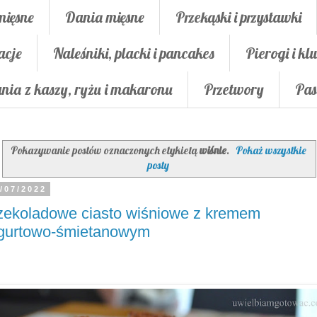
mięsne
Dania mięsne
Przekąski i przystawki
acje
Naleśniki, placki i pancakes
Pierogi i klu
nia z kaszy, ryżu i makaronu
Przetwory
Pas
Pokazywanie postów oznaczonych etykietą
wiśnie
.
Pokaż wszystkie
posty
/07/2022
ekoladowe ciasto wiśniowe z kremem
ogurtowo-śmietanowym