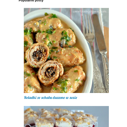
Popularne posty
Roladki ze schabu duszone w sosie