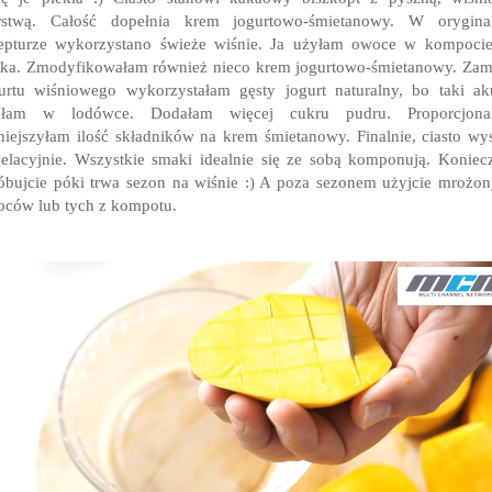
rstwą. Całość dopełnia krem jogurtowo-śmietanowy. W oryginal
epturze wykorzystano świeże wiśnie. Ja użyłam owoce w kompoci
ika. Zmodyfikowałam również nieco krem jogurtowo-śmietanowy. Zam
urtu wiśniowego wykorzystałam gęsty jogurt naturalny, bo taki ak
ałam w lodówce. Dodałam więcej cukru pudru. Proporcjonal
iejszyłam ilość składników na krem śmietanowy. Finalnie, ciasto wy
elacyjnie. Wszystkie smaki idealnie się ze sobą komponują. Koniec
óbujcie póki trwa sezon na wiśnie :) A poza sezonem użyjcie mrożo
ców lub tych z kompotu.