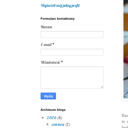
Wyświetl mój pełny profil
Formularz kontaktowy
Nazwa
E-mail
*
Wiadomość
*
Archiwum bloga
Bar
2026
(6)
▼
to 
czerwca
(2)
▼
będ