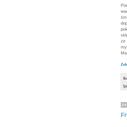
Po
wa
śm
dop
po
skł
że 
my
Mal
Zob
Il
La
29
Fr