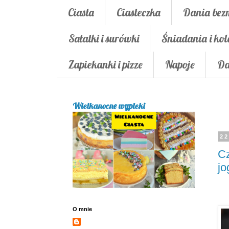
Ciasta
Ciasteczka
Dania bez
Sałatki i surówki
Śniadania i kol
Zapiekanki i pizze
Napoje
Da
Wielkanocne wypieki
22
Cz
j
O mnie