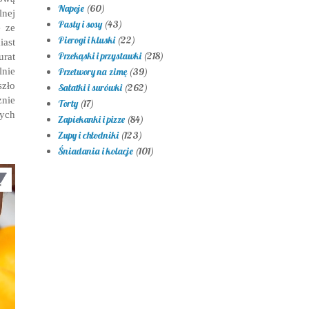
Napoje
(60)
nej
Pasty i sosy
(43)
e ze
Pierogi i kluski
(22)
iast
Przekąski i przystawki
(218)
urat
nie
Przetwory na zimę
(39)
szło
Sałatki i surówki
(262)
znie
Torty
(17)
nych
Zapiekanki i pizze
(84)
Zupy i chłodniki
(123)
Śniadania i kolacje
(101)