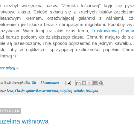
d niezbyt wdzięczną nazwą "Zemsta teściowej" kryje się pysz
rstwowe ciasto. Całość składa się z kruchych blatów przełożon
ietanowym kremem, orzeźwiającej galaretki z wiśniami, cz
ełnieniem jest słodka beza z chrupiącymi migdałami. Podobny wy
kazywałam Wam tutaj już jakiś czas temu,
Truskawkową Chmu
ad bardzo podobny do dzisiejszego ciasta. Chmurki mają to do sie
nie są przesłodzone, i nie sposób poprzestać na jednym kawałku.
ślę, aby w najbliższej sprzyjającej okoliczności popełnić Chmu
inową :)
acz więcej »
ona Kuśmierczyk
ilka_86
1 komentarz:
bels:
beza
,
Ciasta
,
galaretka
,
kremówka
,
migdały
,
wiśnie
,
żelatyna
/07/2016
użelina wiśniowa