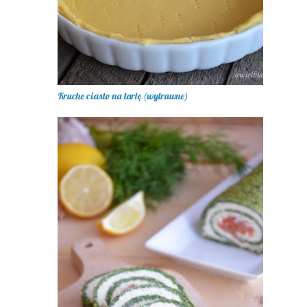
Kruche ciasto na tartę (wytrawne)