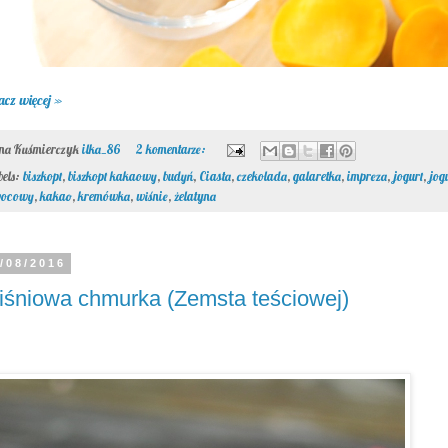
acz więcej »
ona Kuśmierczyk
ilka_86
2 komentarze:
bels:
biszkopt
,
biszkopt kakaowy
,
budyń
,
Ciasta
,
czekolada
,
galaretka
,
impreza
,
jogurt
,
jog
ocowy
,
kakao
,
kremówka
,
wiśnie
,
żelatyna
/08/2016
śniowa chmurka (Zemsta teściowej)