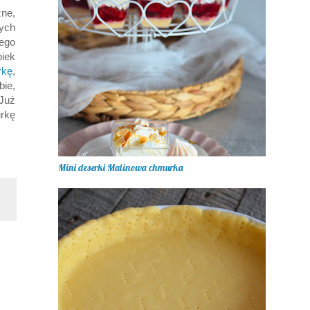
ne,
ych
ego
piek
rkę
,
bie,
 Już
rkę
Mini deserki Malinowa chmurka