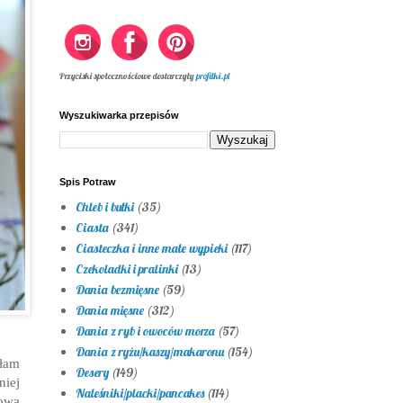
Przyciski społecznościowe dostarczyły
profilki.pl
Wyszukiwarka przepisów
Spis Potraw
Chleb i bułki
(35)
Ciasta
(341)
Ciasteczka i inne małe wypieki
(117)
Czekoladki i pralinki
(13)
Dania bezmięsne
(59)
Dania mięsne
(312)
Dania z ryb i owoców morza
(57)
Dania z ryżu/kaszy/makaronu
(154)
yłam
Desery
(149)
niej
Naleśniki/placki/pancakes
(114)
iową