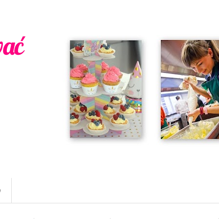
wać
w