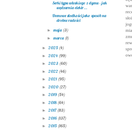
Serki typu włoskiego z dymu – jak
wa
wędzarnia elektr...
rec
Domowe słodkości jako sposób na
sło
drobne radości
jog
maja
(3)
►
mi
zmn
marca
(1)
►
rew
2025
(4)
►
spr
owo
2024
(99)
►
2023
(60)
►
2022
(46)
►
2021
(95)
►
2020
(27)
►
2019
(54)
►
2018
(64)
►
2017
(113)
►
2016
(137)
►
2015
(165)
►