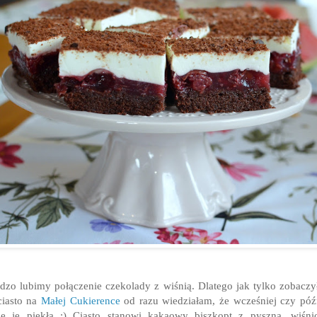
dzo lubimy połączenie czekolady z wiśnią. Dlatego jak tylko zobacz
ciasto na
Małej Cukierence
od razu wiedziałam, że wcześniej czy póź
ę je piekła :) Ciasto stanowi kakaowy biszkopt z pyszną, wiśn