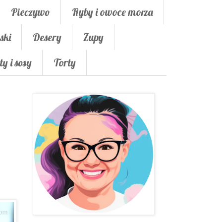
Pieczywo
Ryby i owoce morza
ski
Desery
Zupy
ty i sosy
Torty