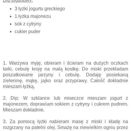
Dip jogurtowy:
3 łyżki jogurtu greckiego
1 łyżka majonezu
sok z cytryny
cukier puder
1. Warzywa myję, obieram i ścieram na dużych oczkach
tarki, cebulę kroję na małą kostkę. Do miski przekładam
poszatkowane jarzyny i cebulę. Dodaję posiekaną
zieleninę, mąkę, jajko oraz przyprawy. Całość dokładnie
mieszam łyżką.
2. Dip: W szklance lub miseczce mieszam jogurt z
majonezem, doprawiam sokiem z cytryny i cukrem pudrem.
Mieszam dokładnie.
3. Za pomocą łyżki nabieram masę z miski i kładę na
rozgrzany na patelni olej. Smażę na niewielkim ogniu przez