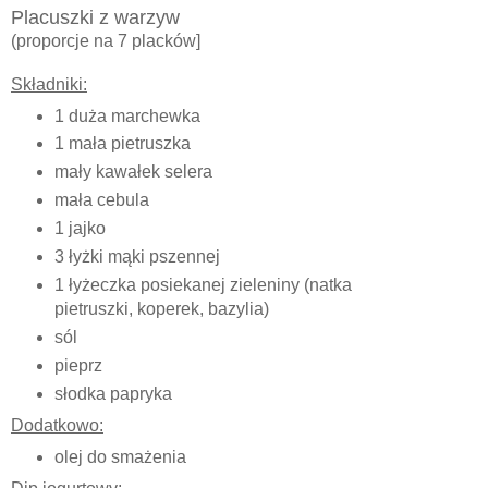
Placuszki z warzyw
(proporcje na 7 placków]
Składniki:
1 duża marchewka
1 mała pietruszka
mały kawałek selera
mała cebula
1 jajko
3 łyżki mąki pszennej
1 łyżeczka posiekanej zieleniny (natka
pietruszki, koperek, bazylia)
sól
pieprz
słodka papryka
Dodatkowo:
olej do smażenia