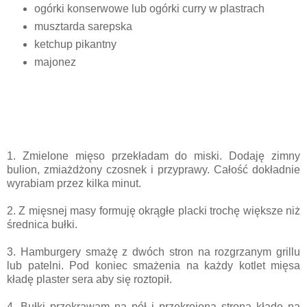
ogórki konserwowe lub ogórki curry w plastrach
musztarda sarepska
ketchup pikantny
majonez
1. Zmielone mięso przekładam do miski. Dodaję zimny
bulion, zmiażdżony czosnek i przyprawy. Całość dokładnie
wyrabiam przez kilka minut.
2. Z mięsnej masy formuję okrągłe placki trochę większe niż
średnica bułki.
3. Hamburgery smażę z dwóch stron na rozgrzanym grillu
lub patelni. Pod koniec smażenia na każdy kotlet mięsa
kładę plaster sera aby się roztopił.
4. Bułki przekrawam na pół i przekrojoną stroną kładę na