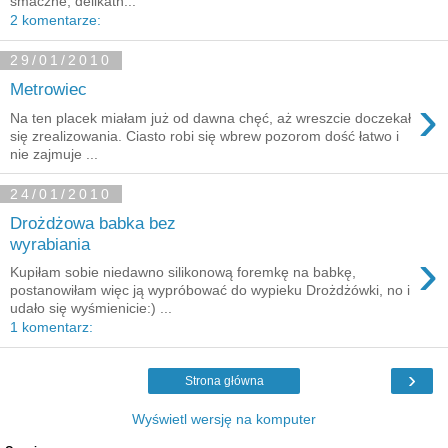
smaczne, delikatn...
2 komentarze:
29/01/2010
Metrowiec
›
Na ten placek miałam już od dawna chęć, aż wreszcie doczekał
się zrealizowania. Ciasto robi się wbrew pozorom dość łatwo i
nie zajmuje ...
24/01/2010
Drożdżowa babka bez
wyrabiania
›
Kupiłam sobie niedawno silikonową foremkę na babkę,
postanowiłam więc ją wypróbować do wypieku Drożdżówki, no i
udało się wyśmienicie:) ...
1 komentarz:
›
Strona główna
Wyświetl wersję na komputer