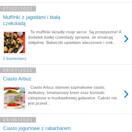
07/02/2022
Muffinki z jagodami i białą
czekoladą
›
Te muffinki skradły moje serce. Są przepyszne! A
dodatek białej czekolady sprawia, że smakują
obłędnie. Babeczki upiekłam wieczorem i znik...
1 komentarz:
29/07/2021
Ciasto Arbuz
›
Ciasto Arbuz stanowi szpinakowe ciasto,
delikatny, śmietanowy krem oraz borówki
zatopione w truskawkowej galaretce. Całość nie
jest przesł...
24/06/2021
Ciasto jogurtowe z rabarbarem