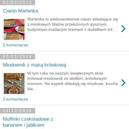
02/02/2019
Ciasto Marlenka
Marlenka to wielowarstwowe ciasto składające się
›
z miodowych blatów przełożonych pysznym,
budyniowo-maślanym kremem z dodatkiem tof...
2 komentarze:
03/01/2018
Miodownik z masą krówkową
W tym roku na naszym świątecznym stole
›
królował miodownik ze słodkim, krówkowym
kremem. Na wypiek składają się miodowe, kruche
bla...
2 komentarze:
14/10/2016
Muffinki czekoladowe z
bananem i jabłkiem