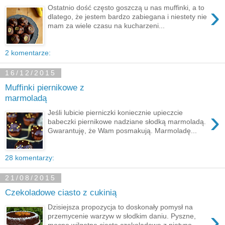
›
Ostatnio dość często goszczą u nas muffinki, a to
dlatego, że jestem bardzo zabiegana i niestety nie
mam za wiele czasu na kucharzeni...
2 komentarze:
16/12/2015
Muffinki piernikowe z
marmoladą
›
Jeśli lubicie pierniczki koniecznie upieczcie
babeczki piernikowe nadziane słodką marmoladą.
Gwarantuję, że Wam posmakują. Marmoladę...
28 komentarzy:
21/08/2015
Czekoladowe ciasto z cukinią
Dzisiejsza propozycja to doskonały pomysł na
›
przemycenie warzyw w słodkim daniu. Pyszne,
mocno wilgotne ciasto czekoladowe z nietypo...