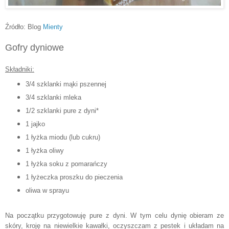
Źródło: Blog
Mienty
Gofry dyniowe
Składniki:
3/4 szklanki mąki pszennej
3/4 szklanki mleka
1/2 szklanki pure z dyni*
1 jajko
1 łyżka miodu (lub cukru)
1 łyżka oliwy
1 łyżka soku z pomarańczy
1 łyżeczka proszku do pieczenia
oliwa w sprayu
Na początku przygotowuję pure z dyni. W tym celu dynię obieram ze
skóry, kroję na niewielkie kawałki, oczyszczam z pestek i układam na