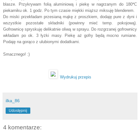
blasze. Przykrywam folią aluminiową i piekę w nagrzanym do 180*C
piekarniku ok. 1 godz. Po tym czasie miękki miąższ miksuję blenderem.
Do miski przekładam przesianą mąkę z proszkiem, dodaję pure z dyni i
wszystkie pozostałe składniki (powinny mieć temp. pokojową).
Gofrownicę spryskuję delikatnie oliwą w sprayu. Do rozgrzanej gofrownicy
wkładam po ok. 3 łyżki masy. Piekę aż gofry będą mocno rumiane.
Podaję na gorąco z ulubionymi dodatkami.
Smacznego! :)
Wydrukuj przepis
ilka_86
Udostępnij
4 komentarze: