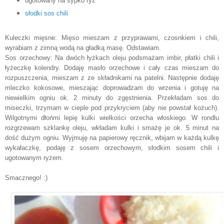
ugotowany na sypko ryż
słodki sos chili
Kuleczki mięsne: Mięso mieszam z przyprawami, czosnkiem i chili,
wyrabiam z zimną wodą na gładką masę. Odstawiam.
Sos orzechowy: Na dwóch łyżkach oleju podsmażam imbir, płatki chili i
łyżeczkę kolendry. Dodaję masło orzechowe i cały czas mieszam do
rozpuszczenia, mieszam z ze składnikami na patelni. Następnie dodaję
mleczko kokosowe, mieszając doprowadzam do wrzenia i gotuję na
niewielkim ogniu ok. 2 minuty do zgęstnienia. Przekładam sos do
miseczki, trzymam w cieple pod przykryciem (aby nie powstał kożuch).
Wilgotnymi dłońmi lepię kulki wielkości orzecha włoskiego. W rondlu
rozgrzewam szklankę oleju, wkładam kulki i smażę je ok. 5 minut na
dość dużym ogniu. Wyjmuję na papierowy ręcznik, wbijam w każdą kulkę
wykałaczkę, podaję z sosem orzechowym, słodkim sosem chili i
ugotowanym ryżem.
Smacznego! :)