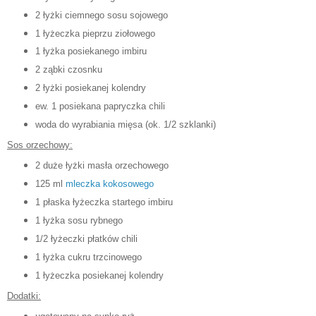
2 łyżki ciemnego sosu sojowego
1 łyżeczka pieprzu ziołowego
1 łyżka posiekanego imbiru
2 ząbki czosnku
2 łyżki posiekanej kolendry
ew. 1 posiekana papryczka chili
woda do wyrabiania mięsa (ok. 1/2 szklanki)
Sos orzechowy:
2 duże łyżki masła orzechowego
125 ml
mleczka kokosowego
1 płaska łyżeczka startego imbiru
1 łyżka sosu rybnego
1/2 łyżeczki płatków chili
1 łyżka cukru trzcinowego
1 łyżeczka posiekanej kolendry
Dodatki: