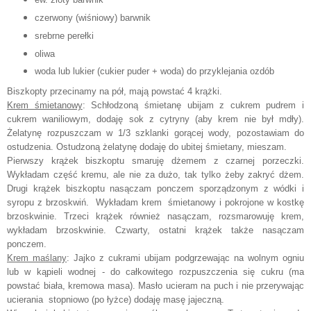
czerwony (wiśniowy) barwnik
srebrne perełki
oliwa
woda lub lukier (cukier puder + woda) do przyklejania ozdób
Biszkopty przecinamy na pół, mają powstać 4 krążki.
Krem śmietanowy
: Schłodzoną śmietanę ubijam z cukrem pudrem i
cukrem waniliowym, dodaj
ę
sok z cytryny (aby krem nie był mdły).
Żelatynę rozpuszcza
m
w 1/3 szklanki gorącej wody, pozostawiam do
ostudzenia. Ostudzoną żelatynę dodaj
ę
do ubitej śmietany, mieszam.
Pierwszy krążek biszkoptu smaruj
ę
dżemem z czarnej porzeczki.
Wykładam
część kremu, ale nie za dużo, tak tylko żeby zakryć dżem.
Drugi krążek biszkoptu nasączam ponczem sporządzonym z wódki i
syropu z brzoskwiń. Wykładam
krem śmietanowy i pokrojone w kostkę
brzoskwinie. Trzeci krążek również nasączam, rozsmarowuj
ę
krem,
wykładam brzoskwinie. Czwarty, ostatni krążek także nasączam
ponczem.
Krem maślany
: Jajko z cukrami ubijam podgrzewając na wolnym ogniu
lub w kąpieli wodnej - do całkowitego rozpuszczenia się cukru (ma
powstać biała, kremowa masa). Masło ucieram na puch i nie przerywając
ucierania stopniowo (po łyżce) dodaj
ę
masę jajeczną.