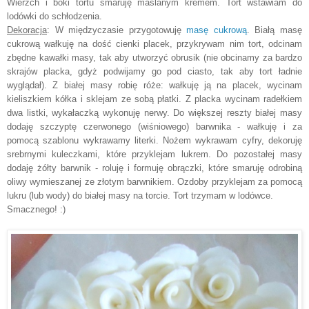
Wierzch i boki tortu smaruj
ę
maślanym kremem. Tort wstawiam do
lodówki do schłodzenia.
Dekoracja
: W międzyczasie przygotowuj
ę
masę cukrową
. Białą masę
cukrową wałkuj
ę
na dość cienki placek, przykrywam nim tort, odcinam
zbędne kawałki masy, tak aby utworzyć obrusik (nie obcinamy za bardzo
skrajów placka, gdyż podwijamy go pod ciasto, tak aby tort ładnie
wyglądał). Z białej masy robi
ę
róże: wałkuj
ę
ją na placek, wycinam
kieliszkiem kółka i sklejam ze sobą płatki. Z placka wycinam radełkiem
dwa listki, wykałaczką wykonuj
ę
nerwy. Do większej reszty białej masy
dodaj
ę
szczyptę czerwonego (wiśniowego) barwnika - wałkuj
ę
i za
pomocą szablonu wykrawamy literki. Nożem wykrawam cyfry, dekoruj
ę
srebrnymi kuleczkami, które przyklejam lukrem. Do pozostałej masy
dodaj
ę
żółty barwnik - roluj
ę
i formuj
ę
obrączki, które smaruj
ę
odrobiną
oliwy wymieszanej ze złotym barwnikiem. Ozdoby przyklejam za pomocą
lukru (lub wody) do białej masy na torcie. Tort trzymam w lodówce.
Smacznego! :)