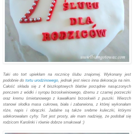
Taki oto tort upiekłam na rocznicę ślubu znajomej. Wykonany jest
podobnie do
tortu urodzinowego
, jednak jest nieco inna dekoracja na nim.
Całość składa się z 4 biszkoptowych blatów porządnie nasączonych
ponczem z wódki i syropu brzoskwiniowego, dżemu z czarnej porzeczki
oraz kremu śmietanowego z kawałkami brzoskwiń z puszki. Wierzch
stanowi słodka masa cukrowa, biała i zabarwiona, z której wykonałam
róże, napis i obrączki. Jadalne są także srebrne kuleczki, którymi
udekorowałam cyfry. Tort jest prosty, ale mam nadzieję, że podobał się
rodzicom Karolinki i równie dobrze smakował :)