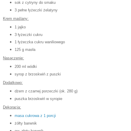
sok z cytryny do smaku
3 pełne łyżeczki żelatyny
Krem maślany:
1 jajko
3 łyżeczki cukru
1 łyżeczka cukru waniliowego
125 g masła
Nasączenie:
200 ml wódki
syrop z brzoskwiń z puszki
Dodatkowo:
dżem z czarnej porzeczki (ok. 280 g)
puszka brzoskwiń w syropie
Dekoracja:
masa cukrowa z 1 porcji
żółty barwnik
ew. złoty barwnik