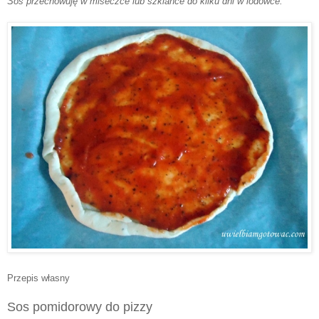
Sos przechowuję w miseczce lub szklance do kilku dni w lodówce.
Przepis własny
Sos pomidorowy do pizzy