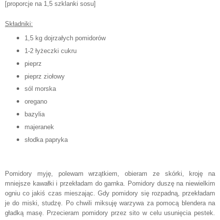
[proporcje na 1,5 szklanki sosu]
Składniki:
1,5 kg dojrzałych pomidorów
1-2 łyżeczki cukru
pieprz
pieprz ziołowy
sól morska
oregano
bazylia
majeranek
słodka papryka
Pomidory myję, polewam wrzątkiem, obieram ze skórki, kroję na
mniejsze kawałki i przekładam do garnka. Pomidory duszę na niewielkim
ogniu co jakiś czas mieszając. Gdy pomidory się rozpadną, przekładam
je do miski, studzę. Po chwili miksuję warzywa za pomocą blendera na
gładką masę. Przecieram pomidory przez sito w celu usunięcia pestek.