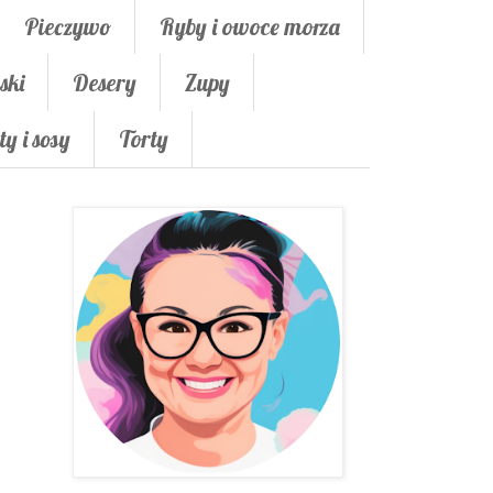
Pieczywo
Ryby i owoce morza
ski
Desery
Zupy
ty i sosy
Torty