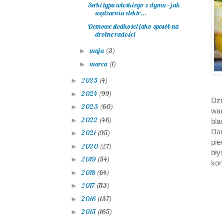
Serki typu włoskiego z dymu – jak
wędzarnia elektr...
Domowe słodkości jako sposób na
drobne radości
maja
(3)
►
marca
(1)
►
2025
(4)
►
2024
(99)
►
Dzi
2023
(60)
►
war
2022
(46)
►
bl
Da
2021
(95)
►
pi
2020
(27)
►
bł
2019
(54)
►
kon
2018
(64)
►
2017
(113)
►
2016
(137)
►
2015
(165)
►