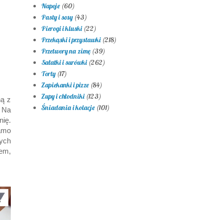
Napoje
(60)
Pasty i sosy
(43)
Pierogi i kluski
(22)
Przekąski i przystawki
(218)
Przetwory na zimę
(39)
Sałatki i surówki
(262)
Torty
(17)
Zapiekanki i pizze
(84)
Zupy i chłodniki
(123)
ną z
Śniadania i kolacje
(101)
. Na
ię.
amo
ych
em,