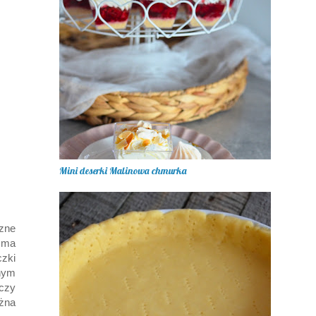
Mini deserki Malinowa chmurka
zne
e ma
czki
onym
czy
ożna