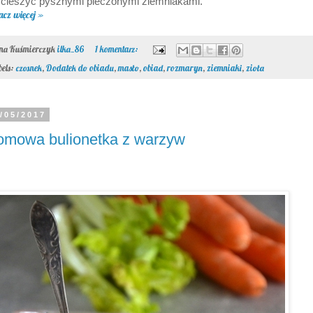
 cieszyć pysznymi pieczonymi ziemniakami.
acz więcej »
ona Kuśmierczyk
ilka_86
1 komentarz:
bels:
czosnek
,
Dodatek do obiadu
,
masło
,
obiad
,
rozmaryn
,
ziemniaki
,
zioła
/05/2017
omowa bulionetka z warzyw