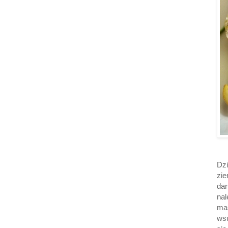
Dz
zie
dar
nal
ma
wsu