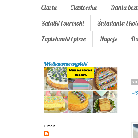
Ciasta
Ciasteczka
Dania bez
Sałatki i surówki
Śniadania i kol
Zapiekanki i pizze
Napoje
Da
Wielkanocne wypieki
28
Ps
O mnie