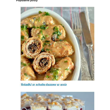
Popularne posty
Roladki ze schabu duszone w sosie