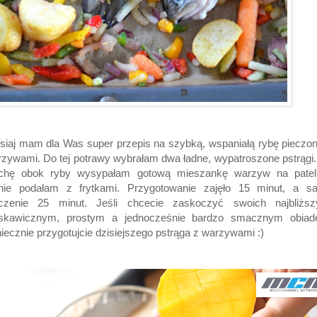
siaj mam dla Was super przepis na szybką, wspaniałą rybę pieczo
zywami. Do tej potrawy wybrałam dwa ładne, wypatroszone pstrągi
achę obok ryby wysypałam gotową mieszankę warzyw na pateln
nie podałam z frytkami. Przygotowanie zajęło 15 minut, a s
eczenie 25 minut. Jeśli chcecie zaskoczyć swoich najbliższ
yskawicznym, prostym a jednocześnie bardzo smacznym obiad
iecznie przygotujcie dzisiejszego pstrąga z warzywami :)