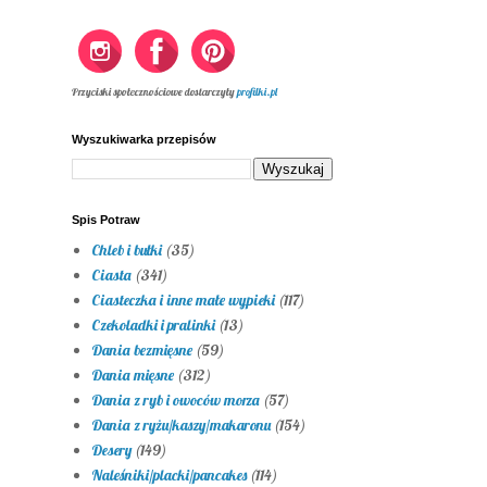
Przyciski społecznościowe dostarczyły
profilki.pl
Wyszukiwarka przepisów
Spis Potraw
Chleb i bułki
(35)
Ciasta
(341)
Ciasteczka i inne małe wypieki
(117)
Czekoladki i pralinki
(13)
Dania bezmięsne
(59)
Dania mięsne
(312)
Dania z ryb i owoców morza
(57)
Dania z ryżu/kaszy/makaronu
(154)
Desery
(149)
Naleśniki/placki/pancakes
(114)