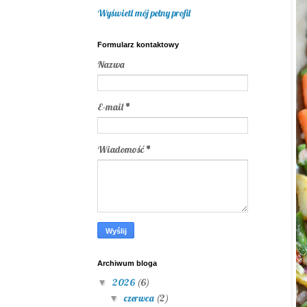
Wyświetl mój pełny profil
Formularz kontaktowy
Nazwa
E-mail
*
Wiadomość
*
Archiwum bloga
2026
(6)
▼
czerwca
(2)
▼