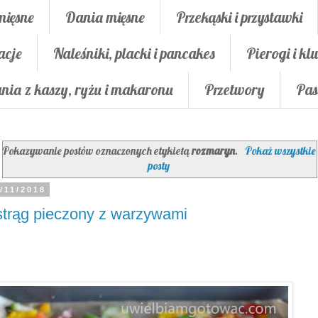
mięsne
Dania mięsne
Przekąski i przystawki
acje
Naleśniki, placki i pancakes
Pierogi i klu
nia z kaszy, ryżu i makaronu
Przetwory
Pas
Pokazywanie postów oznaczonych etykietą
rozmaryn
.
Pokaż wszystkie
posty
/11/2018
trąg pieczony z warzywami