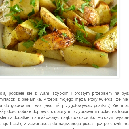
isiaj podzielę się z Wami szybkim i prostym przepisem na pys
mniaczki z piekarnika. Przepis mojego męża, który twierdzi, że ni
u do gotowania i woli jeść niż przygotowywać posiłki ;) Ziemnia
eży dość dobrze doprawić ulubionymi przyprawami i polać roztopi
słem z dodatkiem zmiażdżonych ząbków czosnku. Po czym wystar
nąć blachę z zawartością do nagrzanego pieca i już po chwili m