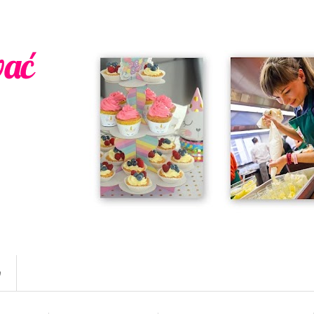
wać
w