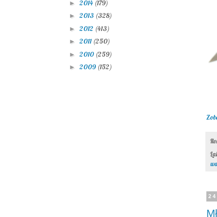
2014
(179)
►
2013
(328)
►
2012
(413)
►
2011
(250)
►
2010
(259)
►
2009
(152)
►
Zob
Il
La
wa
24
Mł