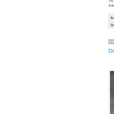
się
Zob
Il
La
05
D