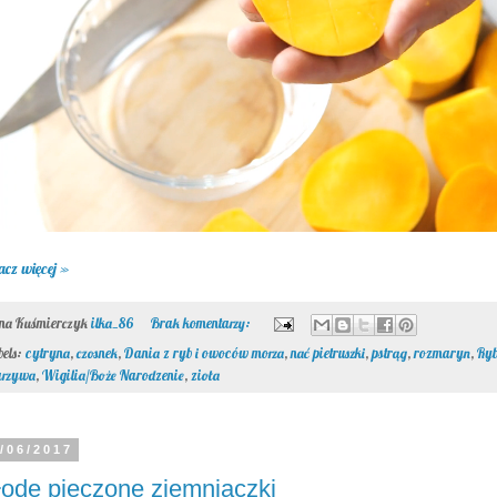
acz więcej »
ona Kuśmierczyk
ilka_86
Brak komentarzy:
bels:
cytryna
,
czosnek
,
Dania z ryb i owoców morza
,
nać pietruszki
,
pstrąg
,
rozmaryn
,
Ry
rzywa
,
Wigilia/Boże Narodzenie
,
zioła
/06/2017
ode pieczone ziemniaczki