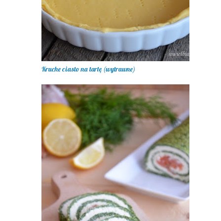
Kruche ciasto na tartę (wytrawne)