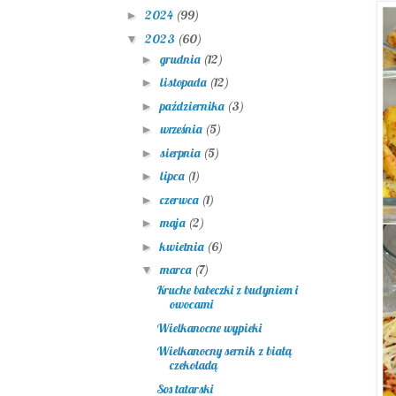
2024
(99)
►
2023
(60)
▼
grudnia
(12)
►
listopada
(12)
►
października
(3)
►
września
(5)
►
sierpnia
(5)
►
lipca
(1)
►
czerwca
(1)
►
maja
(2)
►
kwietnia
(6)
►
marca
(7)
▼
Kruche babeczki z budyniem i
owocami
Wielkanocne wypieki
Wielkanocny sernik z białą
czekoladą
Sos tatarski