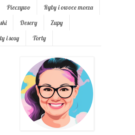
Pieczywo
Ryby i owoce morza
ski
Desery
Zupy
ty i sosy
Torty