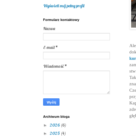
Wyświetl mój pełny profil
Formularz kontaktowy
Nazwa
Ale
E-mail
*
dok
ku
zam
Wiadomość
*
stw
Tak
zna
Cze
prz
Ka
zdr
głę
Archiwum bloga
2026
(6)
►
2025
(4)
►