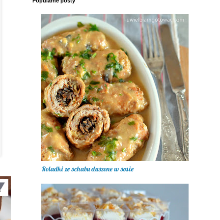
Popularne posty
Roladki ze schabu duszone w sosie