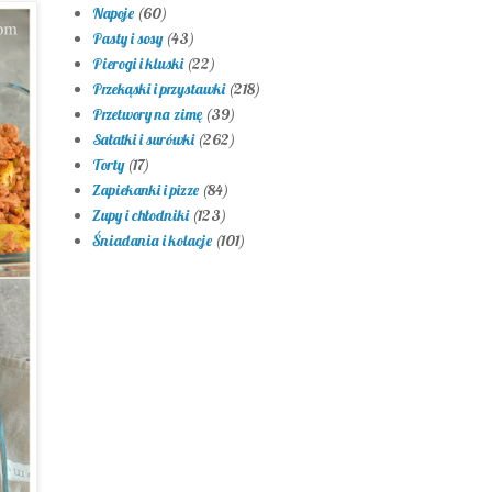
Napoje
(60)
Pasty i sosy
(43)
Pierogi i kluski
(22)
Przekąski i przystawki
(218)
Przetwory na zimę
(39)
Sałatki i surówki
(262)
Torty
(17)
Zapiekanki i pizze
(84)
Zupy i chłodniki
(123)
Śniadania i kolacje
(101)