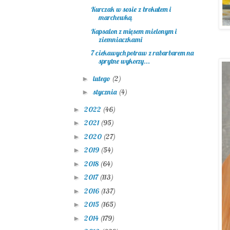
Kurczak w sosie z brokułem i
marchewką
Kapsalon z mięsem mielonym i
ziemniaczkami
7 ciekawych potraw z rabarbarem na
sprytne wykorzy...
lutego
(2)
►
stycznia
(4)
►
2022
(46)
►
2021
(95)
►
2020
(27)
►
2019
(54)
►
2018
(64)
►
2017
(113)
►
2016
(137)
►
2015
(165)
►
2014
(179)
►