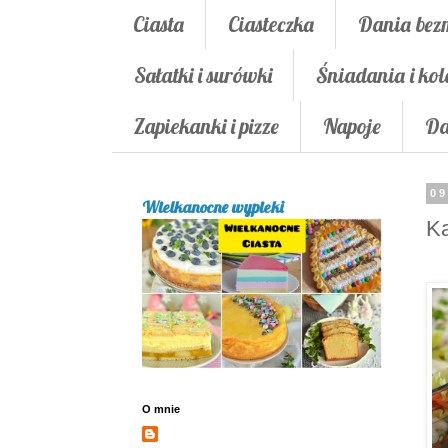
Ciasta
Ciasteczka
Dania bez
Sałatki i surówki
Śniadania i kol
Zapiekanki i pizze
Napoje
Da
09
Wielkanocne wypieki
Ka
O mnie