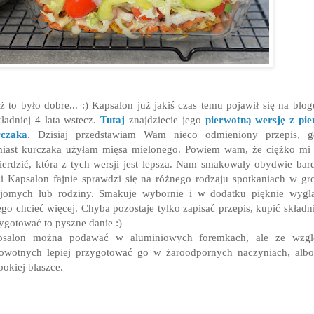
ż to było dobre... :) Kapsalon już jakiś czas temu pojawił się na blog
ładniej 4 lata wstecz.
Tutaj
znajdziecie jego
pierwotną wersję z pie
rczaka
. Dzisiaj przedstawiam Wam nieco odmieniony przepis, g
iast kurczaka użyłam mięsa mielonego. Powiem wam, że ciężko mi 
ierdzić, która z tych wersji jest lepsza. Nam smakowały obydwie bar
i Kapsalon fajnie sprawdzi się na różnego rodzaju spotkaniach w gr
jomych lub rodziny. Smakuje wybornie i w dodatku pięknie wygl
go chcieć więcej. Chyba pozostaje tylko zapisać przepis, kupić składni
ygotować to pyszne danie :)
psalon można podawać w aluminiowych foremkach, ale ze wzgl
owotnych lepiej przygotować go w żaroodpornych naczyniach, alb
bokiej blaszce.