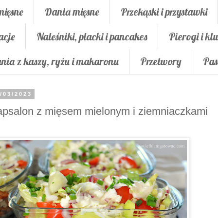
mięsne
Dania mięsne
Przekąski i przystawki
acje
Naleśniki, placki i pancakes
Pierogi i klu
nia z kaszy, ryżu i makaronu
Przetwory
Pas
/03/2023
psalon z mięsem mielonym i ziemniaczkami