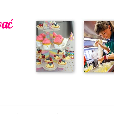
wać
w