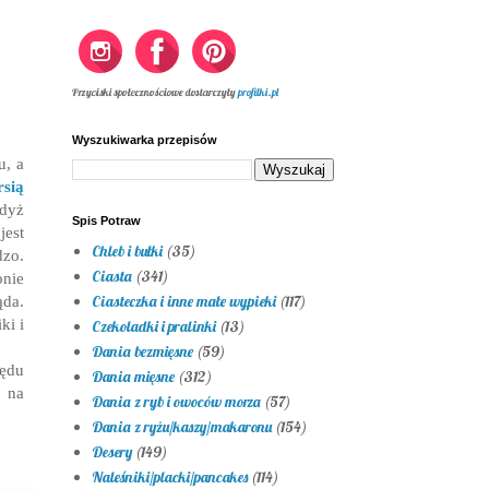
Przyciski społecznościowe dostarczyły
profilki.pl
Wyszukiwarka przepisów
u, a
rsią
dyż
Spis Potraw
jest
Chleb i bułki
(35)
dzo.
Ciasta
(341)
onie
ąda.
Ciasteczka i inne małe wypieki
(117)
ki i
Czekoladki i pralinki
(13)
Dania bezmięsne
(59)
ędu
Dania mięsne
(312)
o na
Dania z ryb i owoców morza
(57)
Dania z ryżu/kaszy/makaronu
(154)
Desery
(149)
Naleśniki/placki/pancakes
(114)