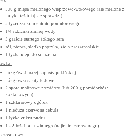
so:
500 g mięsa mielonego wieprzowo-wołowego (ale mielone z
indyka też tutaj się sprawdzi)
2 łyżeczki koncentratu pomidorowego
1/4 szklanki zimnej wody
3 garście startego żółtego sera
sól, pieprz, słodka papryka, zioła prowansalskie
1 łyżka oleju do smażenia
rówka:
pół główki małej kapusty pekińskiej
pół główki sałaty lodowej
2 spore malinowe pomidory (lub 200 g pomidorków
koktajlowych)
1 szklarniowy ogórek
1 nieduża czerwona cebula
1 łyżka cukru pudru
1 - 2 łyżki octu winnego (najlepiej czerwonego)
 czosnkowy: