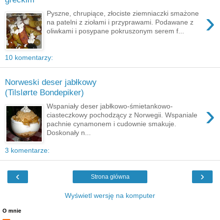
›
Pyszne, chrupiące, złociste ziemniaczki smażone
na patelni z ziołami i przyprawami. Podawane z
oliwkami i posypane pokruszonym serem f...
10 komentarzy:
Norweski deser jabłkowy
(Tilslørte Bondepiker)
›
Wspaniały deser jabłkowo-śmietankowo-
ciasteczkowy pochodzący z Norwegii. Wspaniale
pachnie cynamonem i cudownie smakuje.
Doskonały n...
3 komentarze:
‹
›
Strona główna
Wyświetl wersję na komputer
O mnie