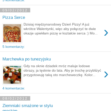
3 komentarze:
09/02/2012
Pizza Serce
Dzisiaj międzynarodowy Dzień Pizzy! A już
›
wkrótce Walentynki, więc aby połączyć te dwie
okazje upiekłam pizzę w kształcie serca :) Mo...
5 komentarzy:
Marchewka po tunezyjsku
Gdy na oknie dziadek mróz maluje lodowe
›
obrazy, ja tęsknie do lata. Aby je trochę przybliżyć
przygotowuję taką oto marcheweczkę. Kolor...
4 komentarze:
08/02/2012
Ziemniaki smażone w stylu
greckim