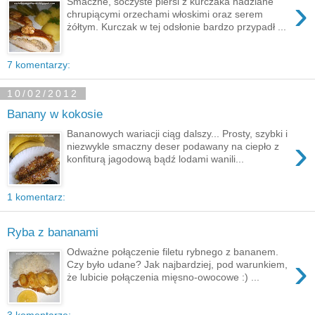
›
Smaczne, soczyste piersi z kurczaka nadziane
chrupiącymi orzechami włoskimi oraz serem
żółtym. Kurczak w tej odsłonie bardzo przypadł ...
7 komentarzy:
10/02/2012
Banany w kokosie
Bananowych wariacji ciąg dalszy... Prosty, szybki i
›
niezwykle smaczny deser podawany na ciepło z
konfiturą jagodową bądź lodami wanili...
1 komentarz:
Ryba z bananami
Odważne połączenie filetu rybnego z bananem.
›
Czy było udane? Jak najbardziej, pod warunkiem,
że lubicie połączenia mięsno-owocowe :) ...