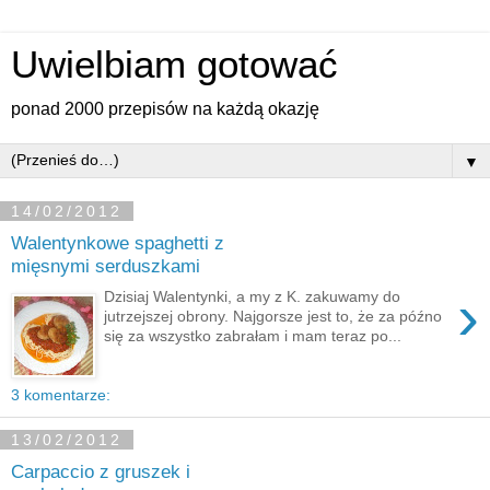
Uwielbiam gotować
ponad 2000 przepisów na każdą okazję
▼
14/02/2012
Walentynkowe spaghetti z
mięsnymi serduszkami
›
Dzisiaj Walentynki, a my z K. zakuwamy do
jutrzejszej obrony. Najgorsze jest to, że za późno
się za wszystko zabrałam i mam teraz po...
3 komentarze:
13/02/2012
Carpaccio z gruszek i