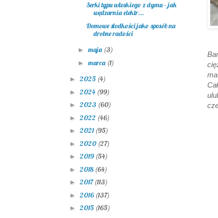
Serki typu włoskiego z dymu – jak
wędzarnia elektr...
Domowe słodkości jako sposób na
drobne radości
maja
(3)
►
Ban
marca
(1)
►
ci
ma
2025
(4)
►
Ca
2024
(99)
►
ul
2023
(60)
►
cze
2022
(46)
►
2021
(95)
►
2020
(27)
►
2019
(54)
►
2018
(64)
►
2017
(113)
►
2016
(137)
►
2015
(165)
►