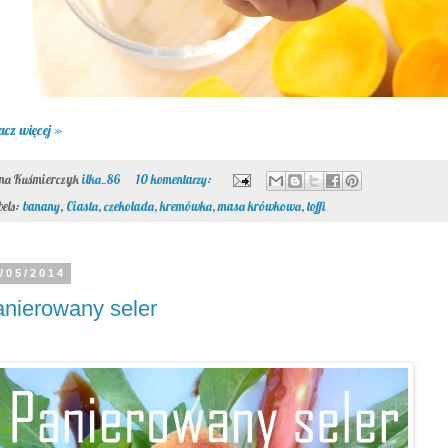
acz więcej »
ona Kuśmierczyk
ilka_86
10 komentarzy:
bels:
banany
,
Ciasta
,
czekolada
,
kremówka
,
masa krówkowa
,
toffi
/05/2014
nierowany seler