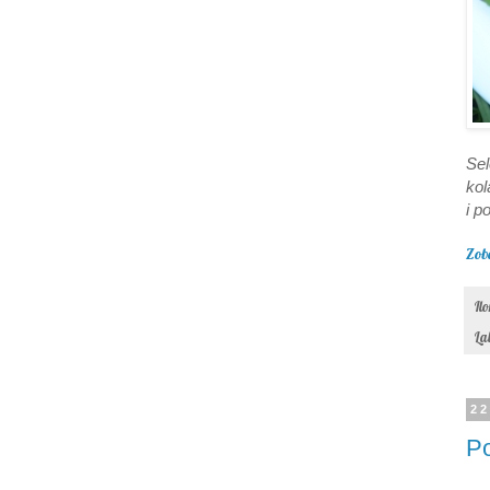
Se
kol
i p
Zob
Il
La
22
Po