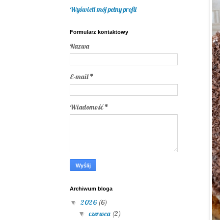
Wyświetl mój pełny profil
Formularz kontaktowy
Nazwa
E-mail
*
Wiadomość
*
Archiwum bloga
2026
(6)
▼
czerwca
(2)
▼