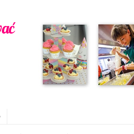
wać
w