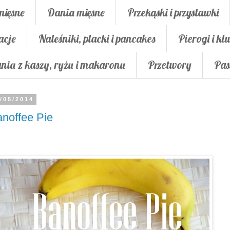
mięsne
Dania mięsne
Przekąski i przystawki
acje
Naleśniki, placki i pancakes
Pierogi i klu
nia z kaszy, ryżu i makaronu
Przetwory
Pas
/05/2014
noffee Pie