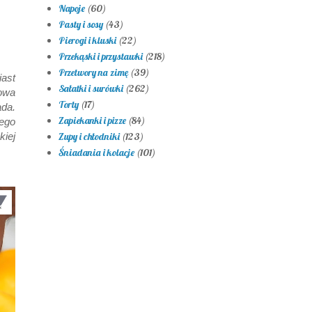
Napoje
(60)
Pasty i sosy
(43)
Pierogi i kluski
(22)
Przekąski i przystawki
(218)
Przetwory na zimę
(39)
iast
Sałatki i surówki
(262)
owa
Torty
(17)
da.
Zapiekanki i pizze
(84)
ego
iej
Zupy i chłodniki
(123)
Śniadania i kolacje
(101)