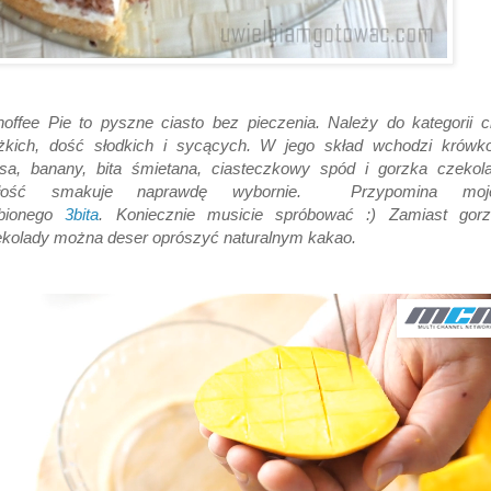
offee Pie to pyszne ciasto bez pieczenia. Należy do kategorii c
ężkich, dość słodkich i sycących. W jego skład wchodzi krówk
sa, banany, bita śmietana, ciasteczkowy spód i gorzka czekola
łość smakuje naprawdę wybornie. Przypomina moj
ubionego
3bita
. Koniecznie musicie spróbować :) Zamiast gorzk
kolady można deser oprószyć naturalnym kakao.