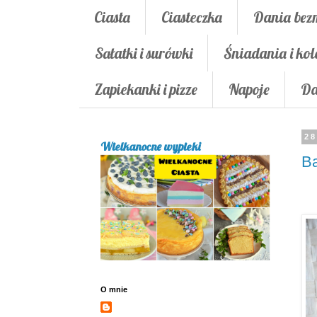
Ciasta
Ciasteczka
Dania bez
Sałatki i surówki
Śniadania i kol
Zapiekanki i pizze
Napoje
Da
28
Wielkanocne wypieki
Ba
O mnie