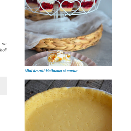
 na
koli
Mini deserki Malinowa chmurka