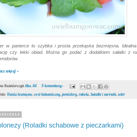
ler w panierce to szybka i prosta przekąska bezmięsna. Idealna
ację czy lekki obiad. Można go podać z dodatkiem sałatki z ru
omidorów.
acz więcej »
ona Kuśmierczyk
ilka_86
5 komentarzy:
bels:
Dania bezmięsne
,
ocet balsamiczny
,
pomidory
,
rukola
,
Sałatki i surówki
,
seler
/05/2014
lonezy (Roladki schabowe z pieczarkami)