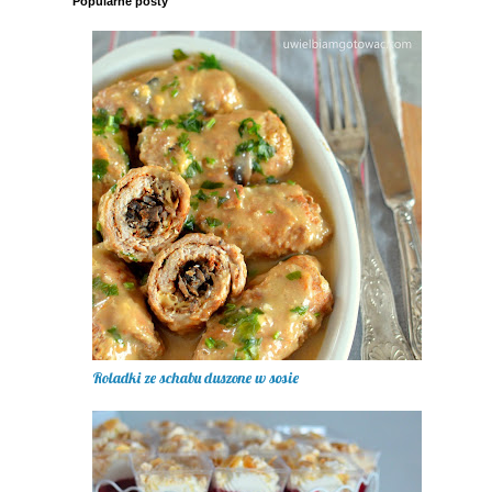
Popularne posty
Roladki ze schabu duszone w sosie