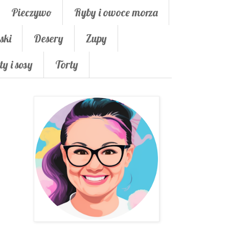
Pieczywo
Ryby i owoce morza
ski
Desery
Zupy
ty i sosy
Torty