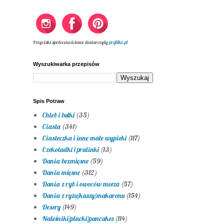
Przyciski społecznościowe dostarczyły
profilki.pl
Wyszukiwarka przepisów
Spis Potraw
Chleb i bułki
(35)
Ciasta
(341)
Ciasteczka i inne małe wypieki
(117)
Czekoladki i pralinki
(13)
Dania bezmięsne
(59)
Dania mięsne
(312)
Dania z ryb i owoców morza
(57)
Dania z ryżu/kaszy/makaronu
(154)
Desery
(149)
Naleśniki/placki/pancakes
(114)