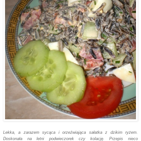
Lekka, a zarazem sycąca i orzeźwiająca sałatka z dzikim ryżem.
Doskonała na letni podwieczorek czy kolację. Przepis nieco