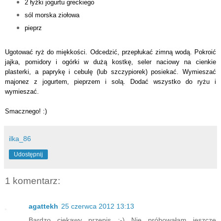
2 łyżki jogurtu greckiego
sól morska ziołowa
pieprz
Ugotować ryż do miękkości. Odcedzić, przepłukać zimną wodą. Pokroić
jajka, pomidory i ogórki w dużą kostkę, seler naciowy na cienkie
plasterki, a paprykę i cebulę (lub szczypiorek) posiekać. Wymieszać
majonez z jogurtem, pieprzem i solą. Dodać wszystko do ryżu i
wymieszać.
Smacznego! :)
ilka_86
Udostępnij
1 komentarz:
agattekh
25 czerwca 2012 13:13
Bardzo ciekawy przepis :-) Nie próbowałam jeszcze