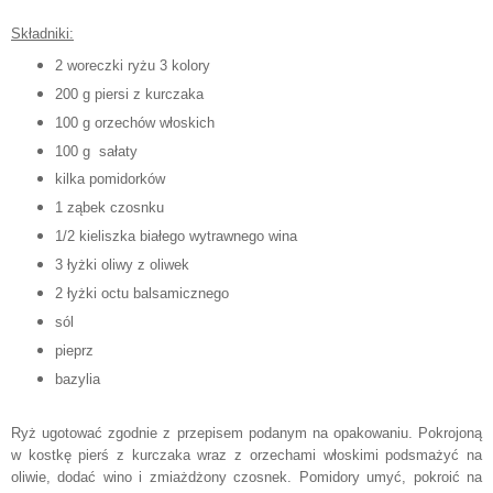
Składniki:
2 woreczki ryżu 3 kolory
200 g piersi z kurczaka
100 g orzechów włoskich
100 g sałaty
kilka pomidorków
1 ząbek czosnku
1/2 kieliszka białego wytrawnego wina
3 łyżki oliwy z oliwek
2 łyżki octu balsamicznego
sól
pieprz
bazylia
Ryż ugotować zgodnie z przepisem podanym na opakowaniu. Pokrojoną
w kostkę pierś z kurczaka wraz z orzechami włoskimi podsmażyć na
oliwie, dodać wino i zmiażdżony czosnek. Pomidory umyć, pokroić na