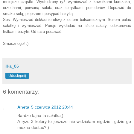
mniejsze cząstki. Wystudzony ryż wymieszać z kawałkami kurczaka,
orzechami, porwaną sałatą oraz cząstkami pomidorów. Doprawić do
smaku solą, pieprzem i posypać bazylią.
Sos: Wymieszać dokładnie oliwę z octem balsamicznym. Sosem polać
sałatkę i wymieszać. Porcje wykładać na liście sałaty, udekorować
listkami bazylii. Od razu podawać.
Smacznego! :)
ilka_86
Udostępnij
6 komentarzy:
Aneta
5 czerwca 2012 20:44
Bardzo fajna ta sałatka;)
A ryżu 3 kolory to jeszcze nie widziałam nigdzie.. gdzie go
można dostać?:)